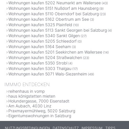
Wohnungen kaufen 5202 Neumarkt am Wallersee
(43)
Wohnungen kaufen 5151 Nußdorf am Haunsberg
(9)
Wohnungen kaufen 5110 Oberndorf bei Salzburg
(23)
Wohnungen kaufen 5162 Obertrum am See
(3)
Wohnungen kaufen 5325 Plainfeld
(10)
Wohnungen kaufen 5113 Sankt Georgen bei Salzburg
(4)
Wohnungen kaufen 5340 Sankt Gilgen
(27)
Wohnungen kaufen 5205 Schleedorf
(0)
Wohnungen kaufen 5164 Seeham
(3)
Wohnungen kaufen 5201 Seekirchen am Wallersee
(14)
Wohnungen kaufen 5204 Straßwalchen
(23)
Wohnungen kaufen 5350 Strobl
(4)
Wohnungen kaufen 5303 Thalgau
(17)
Wohnungen kaufen 5071 Wals-Siezenheim
(49)
IMMMO ENTDECKEN
reihenhaus in vomp
haus königstetten mieten
Holundergasse, 7000 Eisenstadt
Am Aubach, 4030 Linz
Praxmayermühlweg, 5020 Salzburg
Eigentumswohnungen in Salzburg
NUTZUNGSBEDINGUNGEN
DATENSCHUTZ
IMPRESSUM
TIPPS