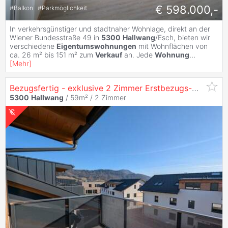
€ 598.000,-
#
Balkon
#
Parkmöglichkeit
In verkehrsgünstiger und stadtnaher Wohnlage, direkt an der
Wiener Bundesstraße 49 in
5300
Hallwang
/Esch, bieten wir
verschiedene
Eigentumswohnungen
mit Wohnflächen von
ca. 26 m² bis 151 m² zum
Verkauf
an. Jede
Wohnung
...
[
Mehr
]
Bezugsfertig - exklusive 2 Zimmer Erstbezugs-Dachgeschoss-
5300
Hallwang
/ 59m² /
2 Zimmer