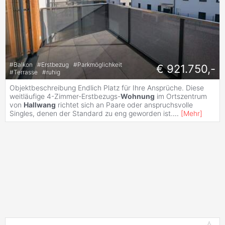
#
Balkon
#
Erstbezug
#
Parkmöglichkeit
€ 921.750,-
#
Terrasse
#
ruhig
Objektbeschreibung Endlich Platz für Ihre Ansprüche. Diese
weitläufige 4-Zimmer-Erstbezugs-
Wohnung
im Ortszentrum
von
Hallwang
richtet sich an Paare oder anspruchsvolle
Singles, denen der Standard zu eng geworden ist.
...
[
Mehr
]