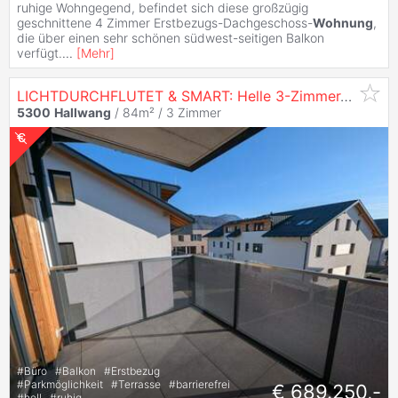
ruhige Wohngegend, befindet sich diese großzügig
geschnittene 4 Zimmer Erstbezugs-Dachgeschoss-
Wohnung
,
die über einen sehr schönen südwest-seitigen Balkon
verfügt.
...
[
Mehr
]
LICHTDURCHFLUTET & SMART: Helle 3-Zimmer-Erstbezugs-
5300
Hallwang
/ 84m² /
3 Zimmer
#
Büro
#
Balkon
#
Erstbezug
#
Parkmöglichkeit
#
Terrasse
#
barrierefrei
€ 689.250,-
#
hell
#
ruhig