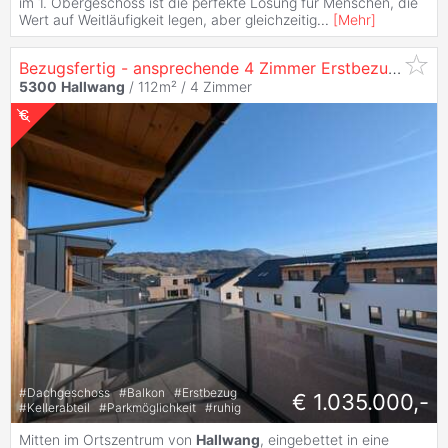
im 1. Obergeschoss ist die perfekte Lösung für Menschen, die
Wert auf Weitläufigkeit legen, aber gleichzeitig
...
[
Mehr
]
Bezugsfertig - ansprechende 4 Zimmer Erstbezugs-Dachgeschoss-
5300
Hallwang
/ 112m² /
4 Zimmer
#
Dachgeschoss
#
Balkon
#
Erstbezug
€ 1.035.000,-
#
Kellerabteil
#
Parkmöglichkeit
#
ruhig
Mitten im Ortszentrum von
Hallwang
, eingebettet in eine