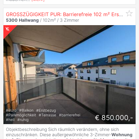
GROSSZÜGIGKEIT PUR: Barrierefreie 102 m² Erstbezugs-
5300
Hallwang
/ 102m² /
3 Zimmer
#
Büro
#
Balkon
#
Erstbezug
#
Parkmöglichkeit
#
Terrasse
#
barrierefrei
€ 850.000,-
#
hell
#
ruhig
Objektbeschreibung Sich räumlich verändern, ohne sich
einzuschränken. Diese außergewöhnliche 3-Zimmer-
Wohnung