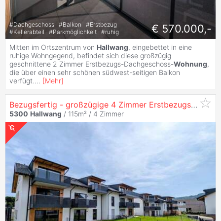
#
Dachgeschoss
#
Balkon
#
Erstbezug
€ 570.000,-
#
Kellerabteil
#
Parkmöglichkeit
#
ruhig
Mitten im Ortszentrum von
Hallwang
, eingebettet in eine
ruhige Wohngegend, befindet sich diese großzügig
geschnittene 2 Zimmer Erstbezugs-Dachgeschoss-
Wohnung
,
die über einen sehr schönen südwest-seitigen Balkon
verfügt.
...
[
Mehr
]
Bezugsfertig - großzügige 4 Zimmer Erstbezugs-Gartenwohnung im Ortszentrum von
5300
Hallwang
/ 115m² /
4 Zimmer