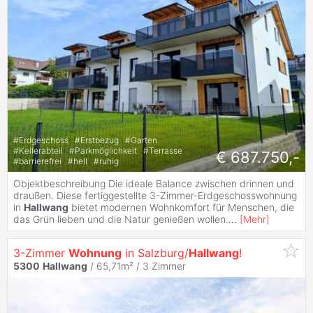
#
Erdgeschoss
#
Erstbezug
#
Garten
#
Kellerabteil
#
Parkmöglichkeit
#
Terrasse
€ 687.750,-
#
barrierefrei
#
hell
#
ruhig
Objektbeschreibung Die ideale Balance zwischen drinnen und
draußen. Diese fertiggestellte 3-Zimmer-Erdgeschosswohnung
in
Hallwang
bietet modernen Wohnkomfort für Menschen, die
das Grün lieben und die Natur genießen wollen.
...
[
Mehr
]
3-Zimmer
Wohnung
in Salzburg/
Hallwang
!
5300
Hallwang
/ 65,71m² /
3 Zimmer