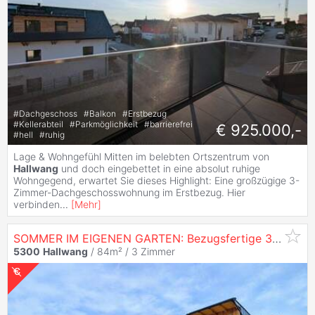
#
Dachgeschoss
#
Balkon
#
Erstbezug
#
Kellerabteil
#
Parkmöglichkeit
#
barrierefrei
€ 925.000,-
#
hell
#
ruhig
Lage & Wohngefühl Mitten im belebten Ortszentrum von
Hallwang
und doch eingebettet in eine absolut ruhige
Wohngegend, erwartet Sie dieses Highlight: Eine großzügige 3-
Zimmer-Dachgeschosswohnung im Erstbezug. Hier
verbinden
...
[
Mehr
]
SOMMER IM EIGENEN GARTEN: Bezugsfertige 3-Zimmer-
5300
Hallwang
/ 84m² /
3 Zimmer