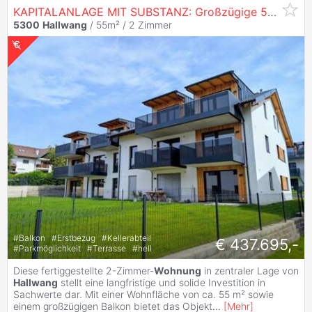
KAPITALANLAGE MIT SUBSTANZ: Großzügige 55 m² Erstbezugs-
5300
Hallwang
/ 55m² /
2 Zimmer
#
Balkon
#
Erstbezug
#
Kellerabteil
€ 437.695,-
#
Parkmöglichkeit
#
Terrasse
#
hell
Diese fertiggestellte 2-Zimmer-
Wohnung
in zentraler Lage von
Hallwang
stellt eine langfristige und solide Investition in
Sachwerte dar. Mit einer Wohnfläche von ca. 55 m² sowie
einem großzügigen Balkon bietet das Objekt
...
[
Mehr
]