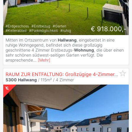
#
Erdgeschoss
#
Erstbezug
#
Garten
€ 918.000,-
#
Kellerabteil
#
Parkmöglichkeit
#
ruhig
Mitten im Ortszentrum von
Hallwang
, eingebettet in eine
ruhige Wohngegend, befindet sich diese großzügig
geschnittene 4 Zimmer Erstbezugs-
Wohnung
, die über einen
sehr schönen südwest-seitigen Garten verfügt. Die
ansprechende
...
[
Mehr
]
RAUM ZUR ENTFALTUNG: Großzügige 4-Zimmer-Erstbezugs-
5300
Hallwang
/ 115m² /
4 Zimmer