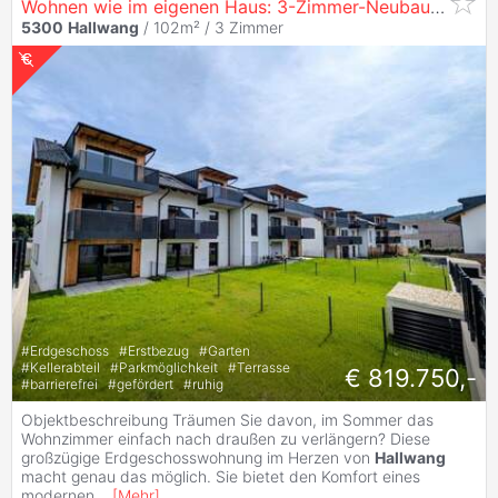
Wohnen wie im eigenen Haus: 3-Zimmer-Neubau mit Garten & Terrasse in
5300
Hallwang
/ 102m² /
3 Zimmer
#
Erdgeschoss
#
Erstbezug
#
Garten
#
Kellerabteil
#
Parkmöglichkeit
#
Terrasse
€ 819.750,-
#
barrierefrei
#
gefördert
#
ruhig
Objektbeschreibung Träumen Sie davon, im Sommer das
Wohnzimmer einfach nach draußen zu verlängern? Diese
großzügige Erdgeschosswohnung im Herzen von
Hallwang
macht genau das möglich. Sie bietet den Komfort eines
modernen
...
[
Mehr
]