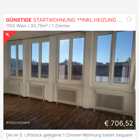
GÜNSTIGE
STARTWOHNUNG **INKL.HEIZUNG + KÜCHE**
1100 Wien / 30,75m² /
1 Zimmer
€ 706,52
#
Garconniere
Die im 5. Liftstock gelegene 1-Zimmer-Wohnung bietet bequem