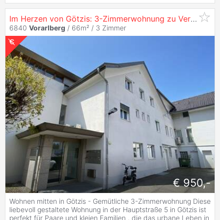
Im Herzen von Götzis: 3-Zimmerwohnung zu Vermieten!
6840
Vorarlberg
/ 66m² /
3 Zimmer
€ 950,-
Wohnen mitten in Götzis - Gemütliche 3-Zimmerwohnung Diese
liebevoll gestaltete Wohnung in der Hauptstraße 5 in Götzis ist
perfekt für Paare und kleien Familien , die das urbane Leben in