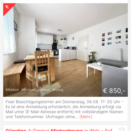
€ 850,-
#
Balkon
#
Parkmöglichkeit
#
ruhig
Fixer Besichtigungstermin am Donnerstag, 06.08. 17: 00 Uhr -
Es ist eine Anmeldung erforderlich, die Anmeldung erfolgt via
Mail unter [E-Mail-Adresse entfernt] mit vollständigem Namen
und Telefonnummer. (Anfragen ohne
...
[
Mehr
]
Günstige
4-Zimmer
Mietwohnung
in Wels - Sofort einziehen!