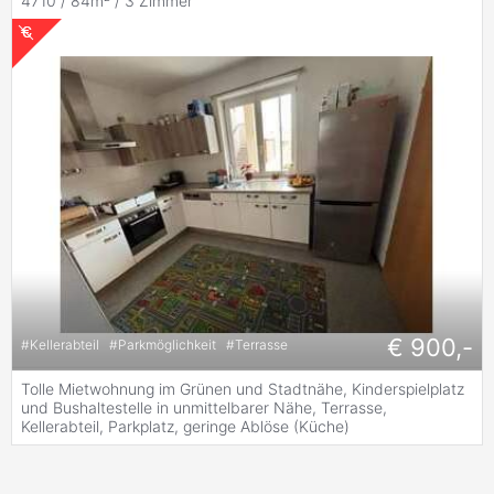
4710 / 84m² /
3 Zimmer
€ 900,-
#
Kellerabteil
#
Parkmöglichkeit
#
Terrasse
Tolle Mietwohnung im Grünen und Stadtnähe, Kinderspielplatz
und Bushaltestelle in unmittelbarer Nähe, Terrasse,
Kellerabteil, Parkplatz, geringe Ablöse (Küche)