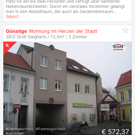
Platz für ein bis zwei Personen und verfügt über sämtliche
Nebenräumlichkeiten. Durch ein zentrales Vorzimmer gelangt
man in den Abstellraum, der auch als Garderobenraum
...
[
Mehr
]
Günstige
Wohnung im Herzen der Stadt
3812 Groß-Siegharts / 73,5m² /
3 Zimmer
#
Dachgeschoss
#
Parkmöglichkeit
€ 572,37
#
gefördert