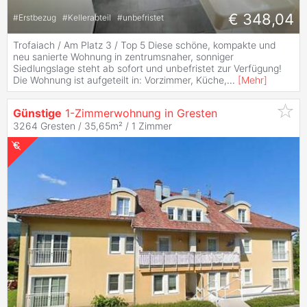
€ 348,04
#
Erstbezug
#
Kellerabteil
#
unbefristet
Trofaiach / Am Platz 3 / Top 5 Diese schöne, kompakte und
neu sanierte Wohnung in zentrumsnaher, sonniger
Siedlungslage steht ab sofort und unbefristet zur Verfügung!
Die Wohnung ist aufgeteilt in: Vorzimmer, Küche,
...
[
Mehr
]
Günstige
1-Zimmerwohnung in Gresten
3264 Gresten / 35,65m² /
1 Zimmer