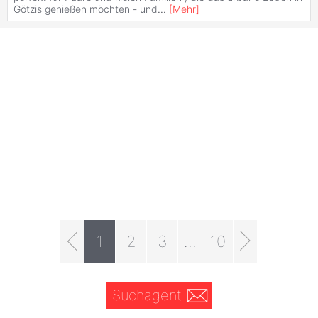
Götzis genießen möchten - und
...
[
Mehr
]
1
2
3
...
10
Suchagent