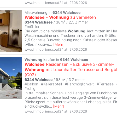
www.immobilienscout24.at
,
27.06.2026
Mietwohnung in
6344
Walchsee
Walchsee
-
Wohnung
zu vermieten
6344
Walchsee
/ 38m² /
2,5 Zimmer
#
möbliert
Die gemütliche möblierte
Wohnung
liegt mitten im H
Waschmaschine und Trockner sind vorhanden. Größe:
2,5 Schnelle Busverbindung nach Kufstein oder Köss
(Alles inklusive
...
[
Mehr
]
www.immobilienscout24.at
,
27.06.2026
Wohnung
kaufen in
6344
Walchsee
Walchsee
Residenzen – Exklusive 3-Zimmer-
Wohnung
mit traumhafter Terrasse und Bergbl
(C02)
6344
Walchsee
/ 93m² /
3 Zimmer
#
Balkon
#
Kellerabteil
#
Parkmöglichkeit
#
Terrasse
#
ruhig
In traumhafter Sonnen- und Hanglage von Durchholz
präsentiert sich diese hochwertige 3-Zimmer-Etagenwoh
Rückzugsort mit außergewöhnlicher Lebensqualität. Ein
eindrucksvolle
...
[
Mehr
]
www.immobilienscout24.at
,
27.06.2026