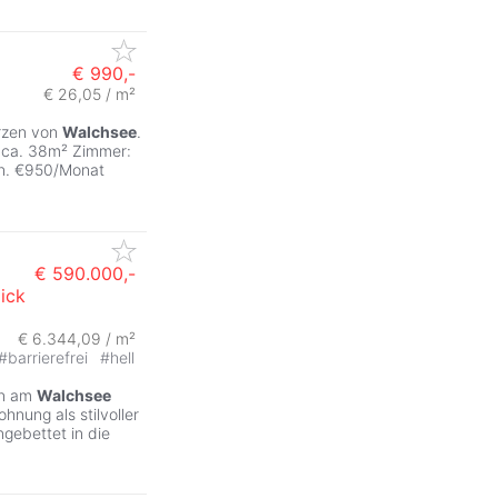
€ 990,-
€ 26,05 / m²
erzen von
Walchsee
.
 ca. 38m² Zimmer:
en. €950/Monat
€ 590.000,-
ick
€ 6.344,09 / m²
#
barrierefrei
#
hell
en am
Walchsee
nung als stilvoller
gebettet in die