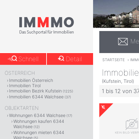
Me
Schnell
Detail
STARTSEITE
›
IMM
Immobili
ÖSTERREICH
Immobilien Österreich
(Kufstein, Tirol)
Immobilien Tirol
1 bis 12 von 3
Immobilien Bezirk Kufstein
(1225)
Immobilien 6344 Walchsee
(37)
OBJEKTARTEN
Wohnungen 6344 Walchsee
(17)
Wohnungen kaufen 6344
Walchsee
(12)
Wohnungen mieten 6344
Walchsee
(5)