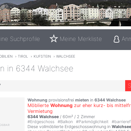
ine Suchprofile
Meine Merkliste
An
OBILIEN
›
TIROL
›
KUFSTEIN
›
WALCHSEE
en in 6344 Walchsee
S
7
Wohnung
provisionsfrei
mieten
in
6344
Walchsee
Möblierte
Wohnung
zur eher kurz- bis mittelfr
Vermietung
6344
Walchsee
/ 60m² /
2 Zimmer
#
Erdgeschoss
#
Balkon
#
Parkmöglichkeit
#
barrieref
Diese vollmöblierte Erdgeschosswohnung in
Walchse