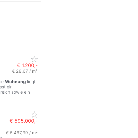
€ 1.200,-
€ 28,67 / m²
Die
Wohnung
liegt
st ein
reich sowie ein
€ 595.000,-
€ 6.467,39 / m²
g