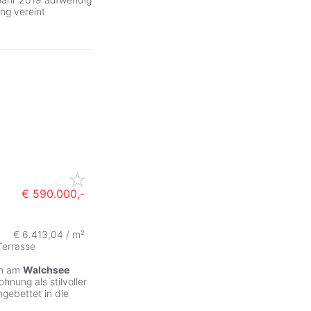
ng vereint
€ 590.000,-
€ 6.413,04 / m²
Terrasse
en am
Walchsee
nung als stilvoller
gebettet in die