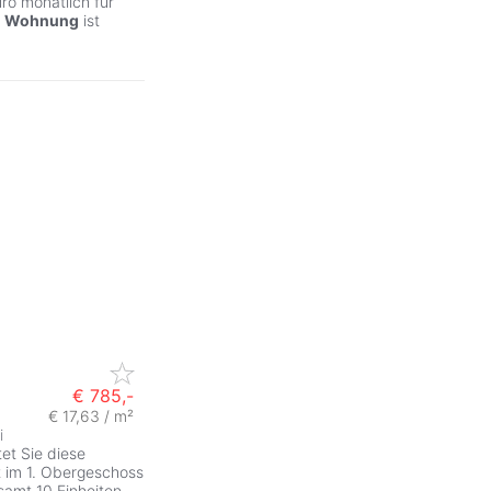
ro monatlich für
e
Wohnung
ist
€ 785,-
€ 17,63 / m²
i
et Sie diese
t im 1. Obergeschoss
samt 10 Einheiten.