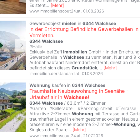
Es steht
...
[
Mehr
]
www.immobilienscout24.at
,
01.08.2026
Gewerbeobjekt
mieten
in
6344
Walchsee
In der Errichtung Befindliche Gewerbehallen in
Vermieten.
6344
Walchsee
#
Halle
Exklusiv bei Zefi
Immobilien
GmbH - In der Errichtung 
Gewerbehalle in
Walchsee
zu vermieten. Nur rund 9 
Autobahnabfahrt Niederndorf entfernt, direkt an der B
befindet sich dieses
Grundstück
,
...
[
Mehr
]
immobilien.derstandard.at
,
01.08.2026
Wohnung
kaufen in
6344
Walchsee
Traumhafte Neubauwohnung in Seenähe -
Urlaubsflair in
Walchsee
!
6344
Walchsee
/ 63,6m² /
2 Zimmer
#
Garten
#
Kellerabteil
#
Parkmöglichkeit
#
Terrasse
Attraktive 2-Zimmer-
Wohnung
mit Terrasse und Garte
traumhafter Lage! In einem geschmackvollen Neubau 
präsentieren wir eine moderne 2-Zimmer-
Wohnung
, 
Singles oder Paare
...
[
Mehr
]
www.immobilienscout24.at
,
21.07.2026