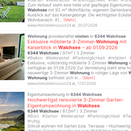
Zum Verkauf steht eine helle und gepflegte Eigentum
Walchsee
mit 92 m² Wohnfläche, eigenem Gartenbere
Ausblick auf das Kaisergebirge. Die wichtigsten Eckd
Wohnbereich: 41
...
[
Mehr
]
www.immobilienscout24.at
,
20.07.2026
Wohnung
provisionsfrei
mieten
in
6344
Walchsee
Exklusive möblierte 3-Zimmer-
Wohnung
mit
Kaiserblick in
Walchsee
– ab 01.09.2026
6344
Walchsee
/ 97m² /
3 Zimmer
#
Balkon
#
Kellerabteil
#
Parkmöglichkeit
#
möbliert
Exklusive, vollständig möblierte 3-Zimmer-
Wohnung
i
verfügbar ab 01.09.2026 Zur Vermietung steht eine h
neuwertige 3-Zimmer-
Wohnung
in ruhiger Lage von
W
Wohnung
befindet sich in
...
[
Mehr
]
www.immobilienscout24.at
,
17.07.2026
Eigentumswohnung in
6344
Walchsee
Hochwertigst renovierte 3-Zimmer Garten-
Eigentumswohnung in
Walchsee
6344
Walchsee
/ 87,5m² /
3 Zimmer
#
Büro
#
Garten
#
Kellerabteil
#
Parkmöglichkeit
#
Te
#
ruhig
Stilvoll wohnen mit Garten bzw. Terrasse – Hochwertig
Zimmer-Eigentumswohnung zum Wohlfühlen Diese im 