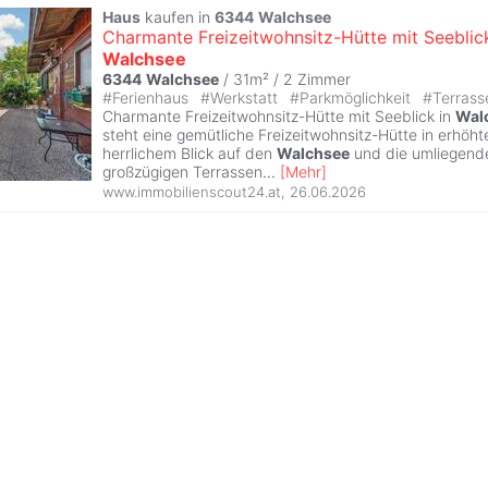
Haus
kaufen in
6344
Walchsee
Charmante Freizeitwohnsitz-Hütte mit Seeblick
Walchsee
6344
Walchsee
/ 31m² /
2 Zimmer
#
Ferienhaus
#
Werkstatt
#
Parkmöglichkeit
#
Terras
Charmante Freizeitwohnsitz-Hütte mit Seeblick in
Wal
steht eine gemütliche Freizeitwohnsitz-Hütte in erhöht
herrlichem Blick auf den
Walchsee
und die umliegende
großzügigen Terrassen
...
[
Mehr
]
www.immobilienscout24.at
,
26.06.2026