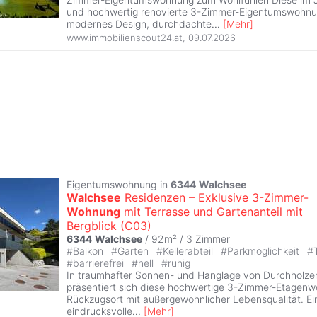
und hochwertig renovierte 3-Zimmer-Eigentumswohnu
modernes Design, durchdachte
...
[
Mehr
]
www.immobilienscout24.at
,
09.07.2026
Eigentumswohnung in
6344
Walchsee
Walchsee
Residenzen – Exklusive 3-Zimmer-
Wohnung
mit Terrasse und Gartenanteil mit
Bergblick (C03)
6344
Walchsee
/ 92m² /
3 Zimmer
#
Balkon
#
Garten
#
Kellerabteil
#
Parkmöglichkeit
#
#
barrierefrei
#
hell
#
ruhig
In traumhafter Sonnen- und Hanglage von Durchholz
präsentiert sich diese hochwertige 3-Zimmer-Etagenwoh
Rückzugsort mit außergewöhnlicher Lebensqualität. Ein
eindrucksvolle
...
[
Mehr
]