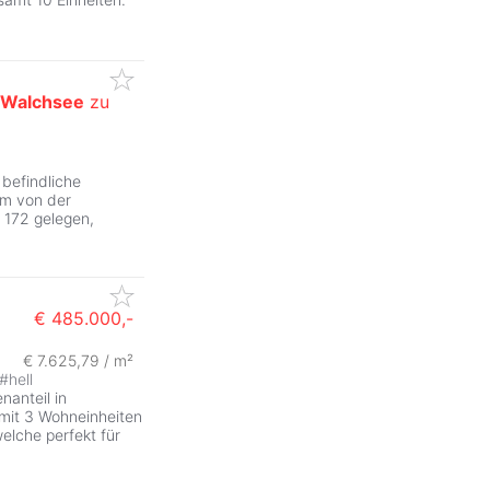
Walchsee
zu
ZurÃ
befindliche
km von der
 172 gelegen,
€ 485.000,-
€ 7.625,79 / m²
#
hell
nanteil in
mit 3 Wohneinheiten
welche perfekt für