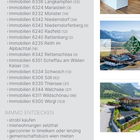
Immobilien 6336 Langkampfen
(25)
Immobilien 6324 Mariastein
(3)
Immobilien 6232 Münster
(14)
Immobilien 6342 Niederndorf
(34)
Immobilien 6342 Niederndorferberg
(0)
Immobilien 6240 Radfeld
(12)
Immobilien 6240 Rattenberg
(2)
Immobilien 6235 Reith im
Alpbachtal
(16)
Immobilien 6342 Rettenschöss
(0)
Immobilien 6351 Scheffau am Wilden
Kaiser
(26)
Immobilien 6334 Schwoich
(13)
Immobilien 6306 Söll
(62)
Immobilien 6335 Thiersee
(31)
Immobilien 6344 Walchsee
(37)
Immobilien 6311 Wildschönau
(99)
Immobilien 6300 Wörgl
(153)
IMMMO ENTDECKEN
strobl kaufen
mietwohnungen selzthal
garconnier in timelkam oder lenzing
gemeinschaftsbüro wien mieten