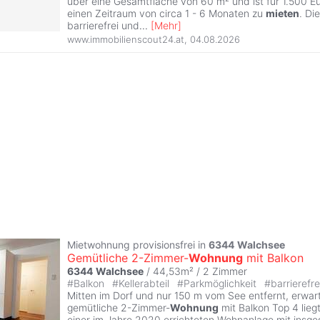
über eine Gesamtfläche von 60 m² und ist für 1.500 Eu
einen Zeitraum von circa 1 - 6 Monaten zu
mieten
. Di
barrierefrei und
...
[
Mehr
]
www.immobilienscout24.at
,
04.08.2026
Mietwohnung provisionsfrei in
6344
Walchsee
Gemütliche 2-Zimmer-
Wohnung
mit Balkon
6344
Walchsee
/ 44,53m² /
2 Zimmer
#
Balkon
#
Kellerabteil
#
Parkmöglichkeit
#
barrierefre
Mitten im Dorf und nur 150 m vom See entfernt, erwart
gemütliche 2-Zimmer-
Wohnung
mit Balkon Top 4 lieg
einer im Jahre 2020 errichteten Wohnanlage mit insge