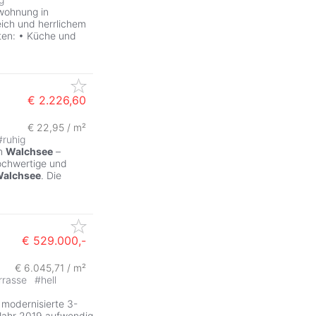
swohnung in
ich und herrlichem
aten: • Küche und
€ 2.226,60
€ 22,95 / m²
#
ruhig
n
Walchsee
–
ochwertige und
alchsee
. Die
€ 529.000,-
€ 6.045,71 / m²
rrasse
#
hell
 modernisierte 3-
Jahr 2019 aufwendig