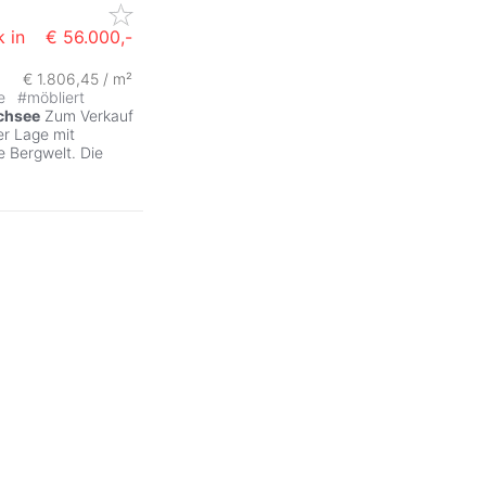
 in
€ 56.000,-
€ 1.806,45 / m²
se
#
möbliert
chsee
Zum Verkauf
er Lage mit
 Bergwelt. Die