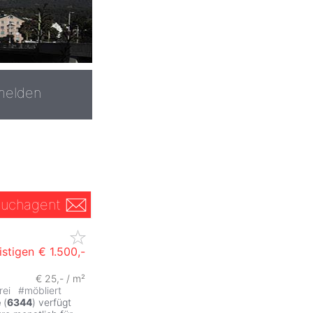
melden
uchagent
istigen
€ 1.500,-
€ 25,- / m²
rei
#
möbliert
e
(
6344
) verfügt