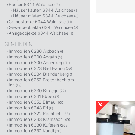
Häuser 6344 Walchsee
(5)
Häuser kaufen 6344 Walchsee
(5)
Häuser mieten 6344 Walchsee
(0)
Grundstücke 6344 Walchsee
(11)
Gewerbeobjekte 6344 Walchsee
(2)
Anlageobjekte 6344 Walchsee
(1)
GEMEINDEN
Immobilien 6236 Alpbach
(6)
Immobilien 6300 Angath
(5)
Immobilien 6300 Angerberg
(11)
Immobilien 6323 Bad Häring
(28)
Immobilien 6234 Brandenberg
(1)
Immobilien 6252 Breitenbach am
Inn
(13)
Immobilien 6230 Brixlegg
(22)
Immobilien 6341 Ebbs
(47)
Immobilien 6352 Ellmau
(160)
Immobilien 6343 Erl
(6)
Immobilien 6322 Kirchbichl
(56)
Immobilien 6233 Kramsach
(49)
Immobilien 6330 Kufstein
(268)
Immobilien 6250 Kundl
(26)