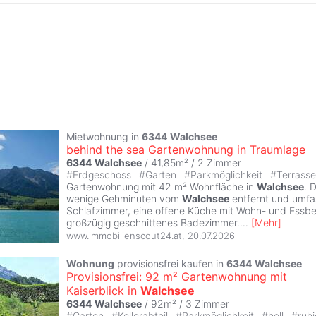
Mietwohnung in
6344
Walchsee
behind the sea Gartenwohnung in Traumlage
6344
Walchsee
/ 41,85m² /
2 Zimmer
#
Erdgeschoss
#
Garten
#
Parkmöglichkeit
#
Terrasse
Gartenwohnung mit 42 m² Wohnfläche in
Walchsee
. 
wenige Gehminuten vom
Walchsee
entfernt und umfas
Schlafzimmer, eine offene Küche mit Wohn- und Essbe
großzügig geschnittenes Badezimmer.
...
[
Mehr
]
www.immobilienscout24.at
,
20.07.2026
Wohnung
provisionsfrei kaufen in
6344
Walchsee
Provisionsfrei: 92 m² Gartenwohnung mit
Kaiserblick in
Walchsee
6344
Walchsee
/ 92m² /
3 Zimmer
#
Garten
#
Kellerabteil
#
Parkmöglichkeit
#
hell
#
ruhi