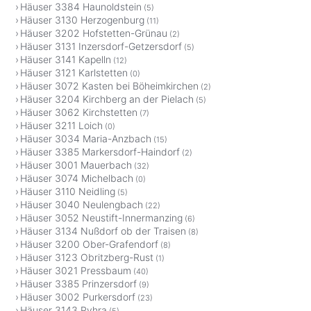
Häuser 3384 Haunoldstein
(5)
Häuser 3130 Herzogenburg
(11)
Häuser 3202 Hofstetten-Grünau
(2)
Häuser 3131 Inzersdorf-Getzersdorf
(5)
Häuser 3141 Kapelln
(12)
Häuser 3121 Karlstetten
(0)
Häuser 3072 Kasten bei Böheimkirchen
(2)
Häuser 3204 Kirchberg an der Pielach
(5)
Häuser 3062 Kirchstetten
(7)
Häuser 3211 Loich
(0)
Häuser 3034 Maria-Anzbach
(15)
Häuser 3385 Markersdorf-Haindorf
(2)
Häuser 3001 Mauerbach
(32)
Häuser 3074 Michelbach
(0)
Häuser 3110 Neidling
(5)
Häuser 3040 Neulengbach
(22)
Häuser 3052 Neustift-Innermanzing
(6)
Häuser 3134 Nußdorf ob der Traisen
(8)
Häuser 3200 Ober-Grafendorf
(8)
Häuser 3123 Obritzberg-Rust
(1)
Häuser 3021 Pressbaum
(40)
Häuser 3385 Prinzersdorf
(9)
Häuser 3002 Purkersdorf
(23)
Häuser 3143 Pyhra
(5)