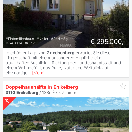
#
Einfamilienhaus
#
Keller
#
Parkmöglichkeit
€ 295.000,-
#
Terrasse
#
ruhig
In erhöhter Lage von
Griechenberg
erwartet Sie diese
Liegenschaft mit einem besonderen Highlight: einem
traumhaften Ausblick in Richtung der Landeshauptstadt und
einem Wohngefühl, das Ruhe, Natur und Weitblick auf
einzigartige
...
[
Mehr
]
Doppelhaushälfte
in
Enikelberg
3110
Enikelberg
/ 138m² /
5 Zimmer