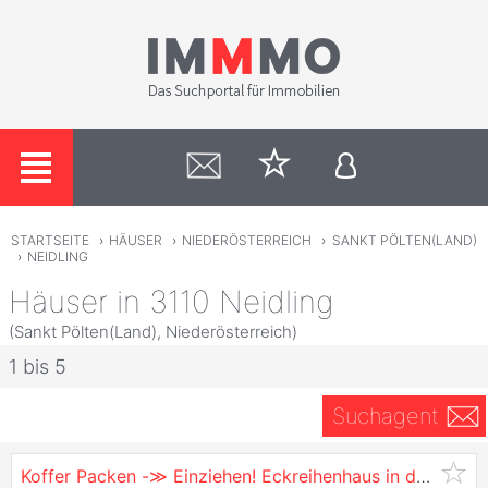
STARTSEITE
›
HÄUSER
›
NIEDERÖSTERREICH
›
SANKT PÖLTEN(LAND)
›
NEIDLING
Häuser in 3110 Neidling
(Sankt Pölten(Land), Niederösterreich)
1 bis 5
Suchagent
Koffer Packen -≫ Einziehen! Eckreihenhaus in der Nähe von St. Pölten!