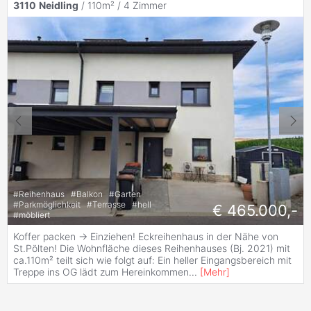
3110
Neidling
/ 110m² /
4 Zimmer
#
Reihenhaus
#
Balkon
#
Garten
#
Parkmöglichkeit
#
Terrasse
#
hell
€ 465.000,-
#
möbliert
Koffer packen -> Einziehen! Eckreihenhaus in der Nähe von
St.Pölten! Die Wohnfläche dieses Reihenhauses (Bj. 2021) mit
ca.110m² teilt sich wie folgt auf: Ein heller Eingangsbereich mit
Treppe ins OG lädt zum Hereinkommen
...
[
Mehr
]