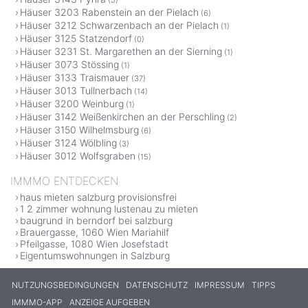
Häuser 3203 Rabenstein an der Pielach
(6)
Häuser 3212 Schwarzenbach an der Pielach
(1)
Häuser 3125 Statzendorf
(0)
Häuser 3231 St. Margarethen an der Sierning
(1)
Häuser 3073 Stössing
(1)
Häuser 3133 Traismauer
(37)
Häuser 3013 Tullnerbach
(14)
Häuser 3200 Weinburg
(1)
Häuser 3142 Weißenkirchen an der Perschling
(2)
Häuser 3150 Wilhelmsburg
(6)
Häuser 3124 Wölbling
(3)
Häuser 3012 Wolfsgraben
(15)
IMMMO ENTDECKEN
haus mieten salzburg provisionsfrei
1 2 zimmer wohnung lustenau zu mieten
baugrund in berndorf bei salzburg
Brauergasse, 1060 Wien Mariahilf
Pfeilgasse, 1080 Wien Josefstadt
Eigentumswohnungen in Salzburg
NUTZUNGSBEDINGUNGEN
DATENSCHUTZ
IMPRESSUM
TIPPS
IMMMO-APP
ANZEIGE AUFGEBEN