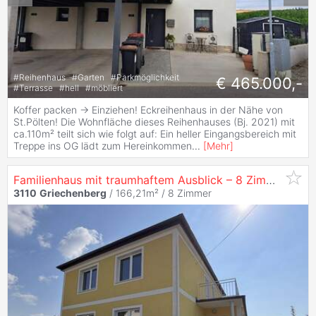
#
Reihenhaus
#
Garten
#
Parkmöglichkeit
€ 465.000,-
#
Terrasse
#
hell
#
möbliert
Koffer packen -> Einziehen! Eckreihenhaus in der Nähe von
St.Pölten! Die Wohnfläche dieses Reihenhauses (Bj. 2021) mit
ca.110m² teilt sich wie folgt auf: Ein heller Eingangsbereich mit
Treppe ins OG lädt zum Hereinkommen
...
[
Mehr
]
Familienhaus mit traumhaftem Ausblick – 8 Zimmer voller Möglichkeiten
3110
Griechenberg
/ 166,21m² /
8 Zimmer