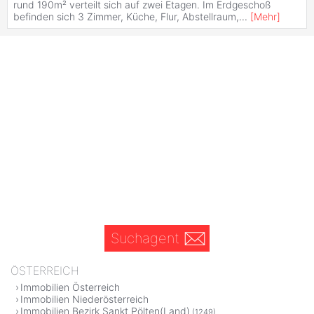
rund 190m² verteilt sich auf zwei Etagen. Im Erdgeschoß
befinden sich 3 Zimmer, Küche, Flur, Abstellraum,
...
[
Mehr
]
Suchagent
ÖSTERREICH
Immobilien Österreich
Immobilien Niederösterreich
Immobilien Bezirk Sankt Pölten(Land)
(1249)