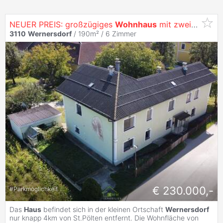
NEUER PREIS: großzügiges
Wohnhaus
mit zwei Wohneinheiten in Stadtnähe
3110
Wernersdorf
/ 190m² /
6 Zimmer
€ 230.000,-
#
Parkmöglichkeit
Das
Haus
befindet sich in der kleinen Ortschaft
Wernersdorf
nur knapp 4km von St.Pölten entfernt. Die Wohnfläche von