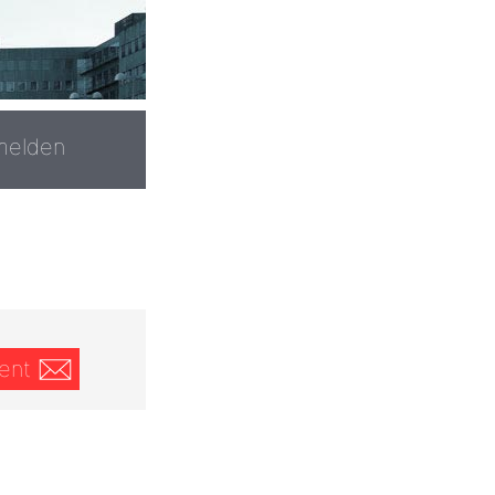
melden
ent