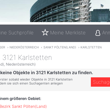
ine Suchprofile
Meine Merkliste
An
SER
›
NIEDERÖSTERREICH
›
SANKT PÖLTEN(LAND)
›
KARLSTETTEN
 3121 Karlstetten
d), Niederösterreich)
 keine Objekte in 3121 Karlstetten zu finden.
erster sobald wieder Objekte in 3121 Karlstetten
Suchag
ndem sie sich einen Suchagenten anlegen
einem größeren Gebiet:
Bezirk Sankt Pölten(Land)