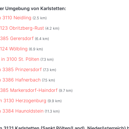
der Umgebung von Karlstetten:
n 3110 Neidling
(2.5 km)
3123 Obritzberg-Rust
(4.2 km)
3385 Gerersdorf
(6.4 km)
3124 Wölbling
(6.9 km)
 in 3100 St. Pölten
(7.3 km)
n 3385 Prinzersdorf
(7.3 km)
n 3386 Hafnerbach
(7.5 km)
3385 Markersdorf-Haindorf
(9.7 km)
in 3130 Herzogenburg
(9.9 km)
n 3384 Haunoldstein
(11.3 km)
n 3121 Karlstetten (Sankt Pölten(Land), Niederösterreich) 