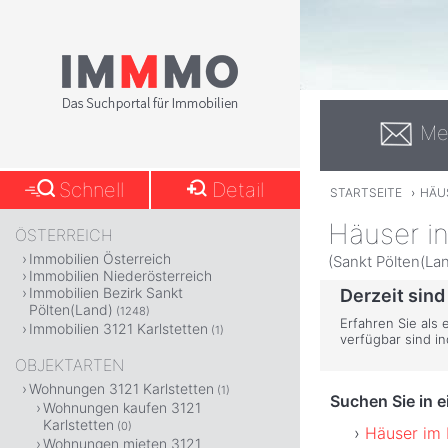
Me
Schnell
Detail
STARTSEITE
›
HÄU
Häuser in
ÖSTERREICH
Immobilien Österreich
(Sankt Pölten(Lan
Immobilien Niederösterreich
Immobilien Bezirk Sankt
Derzeit sind
Pölten(Land)
(1248)
Erfahren Sie als 
Immobilien 3121 Karlstetten
(1)
verfügbar sind i
OBJEKTARTEN
Wohnungen 3121 Karlstetten
(1)
Suchen Sie in 
Wohnungen kaufen 3121
Karlstetten
(0)
Häuser im 
Wohnungen mieten 3121