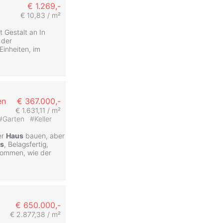
€ 1.269,-
€ 10,83 / m²
 Gestalt an In
 der
Einheiten, im
n
en
€ 367.000,-
€ 1.631,11 / m²
#
Garten
#
Keller
er
Haus
bauen, aber
s
, Belagsfertig,
kommen, wie der
€ 650.000,-
€ 2.877,38 / m²