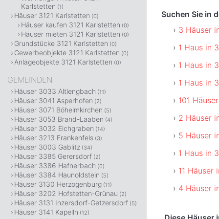
Karlstetten
(1)
Suchen Sie in 
Häuser 3121 Karlstetten
(0)
Häuser kaufen 3121 Karlstetten
(0)
3 Häuser i
Häuser mieten 3121 Karlstetten
(0)
Grundstücke 3121 Karlstetten
(0)
1 Haus in 
Gewerbeobjekte 3121 Karlstetten
(0)
Anlageobjekte 3121 Karlstetten
(0)
1 Haus in 
GEMEINDEN
1 Haus in 
Häuser 3033 Altlengbach
(11)
101 Häuser
Häuser 3041 Asperhofen
(2)
Häuser 3071 Böheimkirchen
(5)
2 Häuser i
Häuser 3053 Brand-Laaben
(4)
Häuser 3032 Eichgraben
(14)
5 Häuser i
Häuser 3213 Frankenfels
(3)
Häuser 3003 Gablitz
(34)
1 Haus in 
Häuser 3385 Gerersdorf
(2)
Häuser 3386 Hafnerbach
(6)
11 Häuser 
Häuser 3384 Haunoldstein
(5)
Häuser 3130 Herzogenburg
(11)
4 Häuser i
Häuser 3202 Hofstetten-Grünau
(2)
Häuser 3131 Inzersdorf-Getzersdorf
(5)
Häuser 3141 Kapelln
(12)
Diese Häuser i