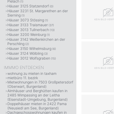
Pielach
(1)
Häuser 3125 Statzendorf
(0)
Häuser 3231 St. Margarethen an der
Sierning
(1)
Häuser 3073 Stössing
(1)
Häuser 3133 Traismauer
(37)
Häuser 3013 Tullnerbach
(13)
Häuser 3200 Weinburg
(1)
Häuser 3142 Weißenkirchen an der
Perschling
(2)
Häuser 3150 Wilhelmsburg
(6)
Häuser 3124 Wölbling
(3)
Häuser 3012 Wolfsgraben
(15)
IMMMO ENTDECKEN
wohnung zu mieten in taxham
mietbüro 11. bezirk
Mietwohnungen in 7503 Großpetersdorf
(Oberwart, Burgenland)
Almhäuser und Berghütten kaufen in
2485 Wimpassing an der Leitha
(Eisenstadt-Umgebung, Burgenland)
Doppelhäuser mieten in 2422 Pama
(Neusiedl am See, Burgenland)
Dachgeschosswohnungen kaufen in