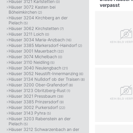
Häuser 3121 Karlstetten
(0)
verpasst
Häuser 3072 Kasten bei
Böheimkirchen
(2)
Häuser 3204 Kirchberg an der
Pielach
(5)
Häuser 3062 Kirchstetten
(7)
Häuser 3211 Loich
(0)
Häuser 3034 Maria-Anzbach
(16)
Häuser 3385 Markersdorf-Haindorf
(2)
Häuser 3001 Mauerbach
(32)
Häuser 3074 Michelbach
(0)
Häuser 3110 Neidling
(5)
Häuser 3040 Neulengbach
(21)
Häuser 3052 Neustift-Innermanzing
(6)
Häuser 3134 Nußdorf ob der Traisen
(8)
Häuser 3200 Ober-Grafendorf
(8)
Häuser 3123 Obritzberg-Rust
(1)
Häuser 3021 Pressbaum
(39)
Häuser 3385 Prinzersdorf
(9)
Häuser 3002 Purkersdorf
(22)
Häuser 3143 Pyhra
(5)
Häuser 3203 Rabenstein an der
Pielach
(5)
Häuser 3212 Schwarzenbach an der