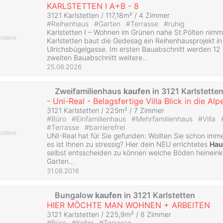
KARLSTETTEN I A+B - 8
3121 Karlstetten / 117,18m² /
4 Zimmer
#
Reihenhaus
#
Garten
#
Terrasse
#
ruhig
Karlstetten I – Wohnen im Grünen nahe St.Pölten nimmt
Karlstetten baut die Gedesag ein Reihenhausprojekt in
Ulrichsbügelgasse. Im ersten Bauabschnitt werden 12 
zweiten Bauabschnitt weitere...
25.06.2026
Zweifamilienhaus
kaufen
in 3121 Karlstette
- Uni-Real - Belagsfertige Villa Blick in die Alp
3121 Karlstetten / 225m² /
7 Zimmer
#
Büro
#
Einfamilienhaus
#
Mehrfamilienhaus
#
Villa
#
Terrasse
#
barrierefrei
UNI-Real hat für Sie gefunden: Wollten Sie schon imm
es ist Ihnen zu stressig? Hier dein NEU errichtetes
Hau
selbst entsscheiden zu können welche Böden heinein
Garten...
31.08.2016
Bungalow
kaufen
in 3121 Karlstetten
HIER MÖCHTE MAN WOHNEN + ARBEITEN
3121 Karlstetten / 225,9m² /
8 Zimmer
#
Büro
#
Keller
#
Terrasse