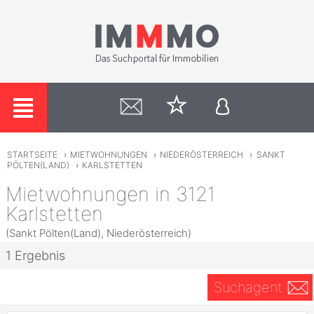
STARTSEITE
›
MIETWOHNUNGEN
›
NIEDERÖSTERREICH
›
SANKT
PÖLTEN(LAND)
›
KARLSTETTEN
Mietwohnungen in 3121
Karlstetten
(Sankt Pölten(Land), Niederösterreich)
1 Ergebnis
Suchagent