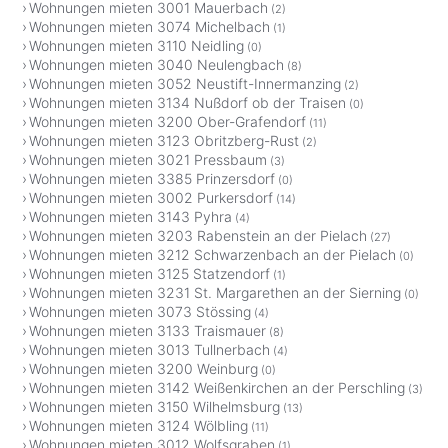
Wohnungen mieten 3001 Mauerbach
(2)
Wohnungen mieten 3074 Michelbach
(1)
Wohnungen mieten 3110 Neidling
(0)
Wohnungen mieten 3040 Neulengbach
(8)
Wohnungen mieten 3052 Neustift-Innermanzing
(2)
Wohnungen mieten 3134 Nußdorf ob der Traisen
(0)
Wohnungen mieten 3200 Ober-Grafendorf
(11)
Wohnungen mieten 3123 Obritzberg-Rust
(2)
Wohnungen mieten 3021 Pressbaum
(3)
Wohnungen mieten 3385 Prinzersdorf
(0)
Wohnungen mieten 3002 Purkersdorf
(14)
Wohnungen mieten 3143 Pyhra
(4)
Wohnungen mieten 3203 Rabenstein an der Pielach
(27)
Wohnungen mieten 3212 Schwarzenbach an der Pielach
(0)
Wohnungen mieten 3125 Statzendorf
(1)
Wohnungen mieten 3231 St. Margarethen an der Sierning
(0)
Wohnungen mieten 3073 Stössing
(4)
Wohnungen mieten 3133 Traismauer
(8)
Wohnungen mieten 3013 Tullnerbach
(4)
Wohnungen mieten 3200 Weinburg
(0)
Wohnungen mieten 3142 Weißenkirchen an der Perschling
(3)
Wohnungen mieten 3150 Wilhelmsburg
(13)
Wohnungen mieten 3124 Wölbling
(11)
Wohnungen mieten 3012 Wolfsgraben
(1)