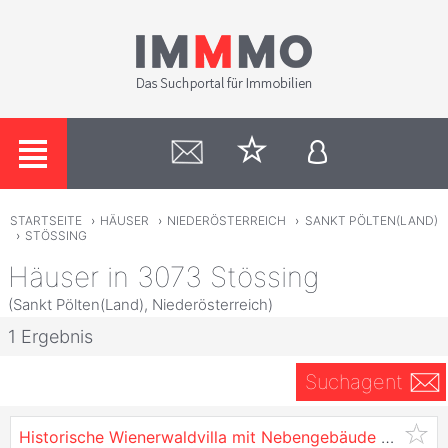
STARTSEITE
›
HÄUSER
›
NIEDERÖSTERREICH
›
SANKT PÖLTEN(LAND)
›
STÖSSING
Häuser in 3073 Stössing
(Sankt Pölten(Land), Niederösterreich)
1 Ergebnis
Suchagent
Historische Wienerwaldvilla mit Nebengebäude – Charme & Großzügigkeit auf über 2.200 m² Grundstück!