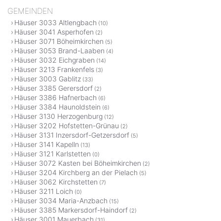
GEMEINDEN
Häuser 3033 Altlengbach
(10)
Häuser 3041 Asperhofen
(2)
Häuser 3071 Böheimkirchen
(5)
Häuser 3053 Brand-Laaben
(4)
Häuser 3032 Eichgraben
(14)
Häuser 3213 Frankenfels
(3)
Häuser 3003 Gablitz
(33)
Häuser 3385 Gerersdorf
(2)
Häuser 3386 Hafnerbach
(6)
Häuser 3384 Haunoldstein
(6)
Häuser 3130 Herzogenburg
(12)
Häuser 3202 Hofstetten-Grünau
(2)
Häuser 3131 Inzersdorf-Getzersdorf
(5)
Häuser 3141 Kapelln
(13)
Häuser 3121 Karlstetten
(0)
Häuser 3072 Kasten bei Böheimkirchen
(2)
Häuser 3204 Kirchberg an der Pielach
(5)
Häuser 3062 Kirchstetten
(7)
Häuser 3211 Loich
(0)
Häuser 3034 Maria-Anzbach
(15)
Häuser 3385 Markersdorf-Haindorf
(2)
Häuser 3001 Mauerbach
(31)