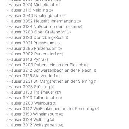
Häuser 3074 Michelbach
(0)
Häuser 3110 Neidling
(5)
Häuser 3040 Neulengbach
(23)
Häuser 3052 Neustift-Innermanzing
(6)
Häuser 3134 Nußdorf ob der Traisen
(8)
Häuser 3200 Ober-Grafendorf
(8)
Häuser 3123 Obritzberg-Rust
(1)
Häuser 3021 Pressbaum
(39)
Häuser 3385 Prinzersdorf
(9)
Häuser 3002 Purkersdorf
(22)
Häuser 3143 Pyhra
(5)
Häuser 3203 Rabenstein an der Pielach
(6)
Häuser 3212 Schwarzenbach an der Pielach
(1)
Häuser 3125 Statzendorf
(0)
Häuser 3231 St. Margarethen an der Sierning
(1)
Häuser 3073 Stössing
(1)
Häuser 3133 Traismauer
(37)
Häuser 3013 Tullnerbach
(13)
Häuser 3200 Weinburg
(1)
Häuser 3142 Weißenkirchen an der Perschling
(2)
Häuser 3150 Wilhelmsburg
(6)
Häuser 3124 Wölbling
(3)
Häuser 3012 Wolfsgraben
(14)