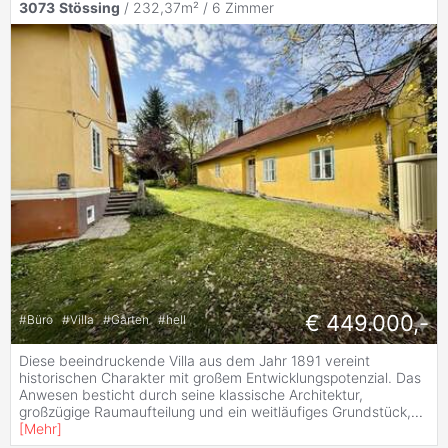
3073
Stössing
/ 232,37m² /
6 Zimmer
€ 449.000,-
#
Büro
#
Villa
#
Garten
#
hell
Diese beeindruckende Villa aus dem Jahr 1891 vereint
historischen Charakter mit großem Entwicklungspotenzial. Das
Anwesen besticht durch seine klassische Architektur,
großzügige Raumaufteilung und ein weitläufiges Grundstück,
...
[
Mehr
]