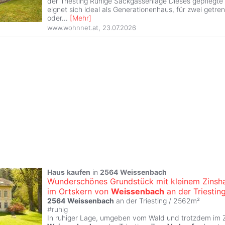
der Triesting Ruhige Sackgassenlage Dieses gepflegte
eignet sich ideal als Generationenhaus, für zwei getr
oder
...
[
Mehr
]
www.wohnnet.at
,
23.07.2026
Haus
kaufen
in
2564
Weissenbach
Wunderschönes Grundstück mit kleinem Zinsh
im Ortskern von
Weissenbach
an der Triesting
2564
Weissenbach
an der Triesting / 2562m²
#
ruhig
In ruhiger Lage, umgeben vom Wald und trotzdem im