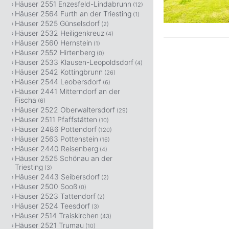
Häuser 2551 Enzesfeld-Lindabrunn
(12)
Häuser 2564 Furth an der Triesting
(1)
Häuser 2525 Günselsdorf
(2)
Häuser 2532 Heiligenkreuz
(4)
Häuser 2560 Hernstein
(1)
Häuser 2552 Hirtenberg
(0)
Häuser 2533 Klausen-Leopoldsdorf
(4)
Häuser 2542 Kottingbrunn
(26)
Häuser 2544 Leobersdorf
(6)
Häuser 2441 Mitterndorf an der
Fischa
(6)
Häuser 2522 Oberwaltersdorf
(29)
Häuser 2511 Pfaffstätten
(10)
Häuser 2486 Pottendorf
(120)
Häuser 2563 Pottenstein
(16)
Häuser 2440 Reisenberg
(4)
Häuser 2525 Schönau an der
Triesting
(3)
Häuser 2443 Seibersdorf
(2)
Häuser 2500 Sooß
(0)
Häuser 2523 Tattendorf
(2)
Häuser 2524 Teesdorf
(3)
Häuser 2514 Traiskirchen
(43)
Häuser 2521 Trumau
(10)