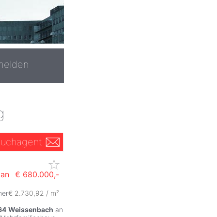
melden
g
uchagent
an
€ 680.000,-
mer
€ 2.730,92 / m²
ZurÃ
64
Weissenbach
an