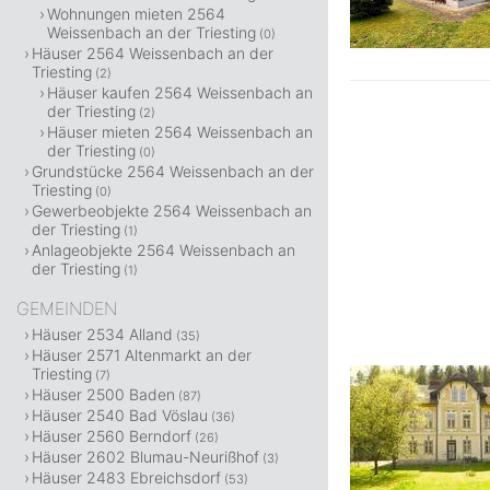
Wohnungen mieten 2564
Weissenbach an der Triesting
(0)
Häuser 2564 Weissenbach an der
Triesting
(2)
Häuser kaufen 2564 Weissenbach an
der Triesting
(2)
Häuser mieten 2564 Weissenbach an
der Triesting
(0)
Grundstücke 2564 Weissenbach an der
Triesting
(0)
Gewerbeobjekte 2564 Weissenbach an
der Triesting
(1)
Anlageobjekte 2564 Weissenbach an
der Triesting
(1)
GEMEINDEN
Häuser 2534 Alland
(35)
Häuser 2571 Altenmarkt an der
Triesting
(7)
Häuser 2500 Baden
(87)
Häuser 2540 Bad Vöslau
(36)
Häuser 2560 Berndorf
(26)
Häuser 2602 Blumau-Neurißhof
(3)
Häuser 2483 Ebreichsdorf
(53)