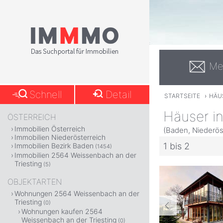
Me
Schnell
Detail
STARTSEITE
›
HÄU
Häuser i
ÖSTERREICH
Immobilien Österreich
(Baden, Niederös
Immobilien Niederösterreich
1 bis 2
Immobilien Bezirk Baden
(1454)
Immobilien 2564 Weissenbach an der
Triesting
(5)
OBJEKTARTEN
Wohnungen 2564 Weissenbach an der
Triesting
(0)
Wohnungen kaufen 2564
Weissenbach an der Triesting
(0)