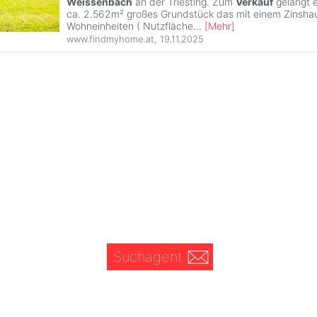
Weissenbach
an der Triesting. Zum
Verkauf
gelangt 
ca. 2.562m² großes Grundstück das mit einem Zinshau
Wohneinheiten ( Nutzfläche
...
[
Mehr
]
www.findmyhome.at
,
19.11.2025
Suchagent