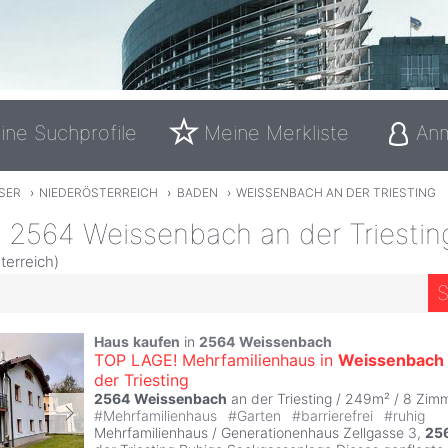
ine Suchprofile
Meine Merkliste
An
SER
›
NIEDERÖSTERREICH
›
BADEN
›
WEISSENBACH AN DER TRIESTING
n 2564 Weissenbach an der Triestin
terreich)
S
Haus
kaufen
in
2564
Weissenbach
TOP LAGE! Mehrfamilienhaus in
Weissenbach
der Triesting
2564
Weissenbach
an der Triesting / 249m² /
8 Zim
#
Mehrfamilienhaus
#
Garten
#
barrierefrei
#
ruhig
Mehrfamilienhaus / Generationenhaus Zellgasse 3,
25