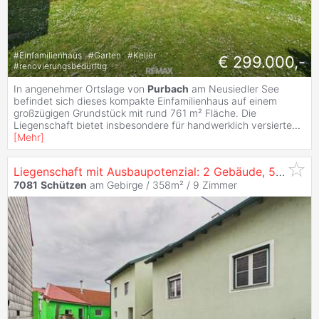
#
Einfamilienhaus
#
Garten
#
Keller
€ 299.000,-
#
renovierungsbedürftig
In angenehmer Ortslage von
Purbach
am Neusiedler See
befindet sich dieses kompakte Einfamilienhaus auf einem
großzügigen Grundstück mit rund 761 m² Fläche. Die
Liegenschaft bietet insbesondere für handwerklich versierte
...
[
Mehr
]
Liegenschaft mit Ausbaupotenzial: 2 Gebäude, 5 Einheiten
7081
Schützen
am Gebirge / 358m² /
9 Zimmer