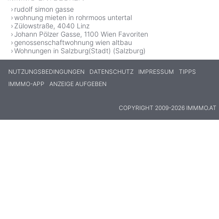
rudolf simon gasse
wohnung mieten in rohrmoos untertal
Zülowstraße, 4040 Linz
Johann Pölzer Gasse, 1100 Wien Favoriten
genossenschaftwohnung wien altbau
Wohnungen in Salzburg(Stadt) (Salzburg)
NUTZUNGSBEDINGUNGEN
DATENSCHUTZ
IMPRESSUM
TIPPS
IMMMO-APP
ANZEIGE AUFGEBEN
COPYRIGHT 2009-2026 IMMMO.AT