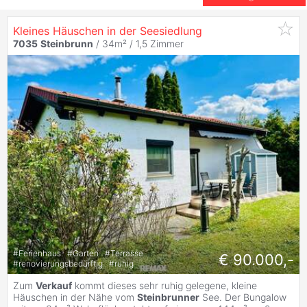
Kleines Häuschen in der Seesiedlung
7035
Steinbrunn
/ 34m² /
1,5 Zimmer
#
Ferienhaus
#
Garten
#
Terrasse
€ 90.000,-
#
renovierungsbedürftig
#
ruhig
Zum
Verkauf
kommt dieses sehr ruhig gelegene, kleine
Häuschen in der Nähe vom
Steinbrunner
See. Der Bungalow