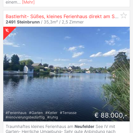
einem
...
[
Mehr
]
Bastlerhit- Süßes, kleines Ferienhaus direkt am See, Ihr
H
2491
Steinbrunn
/ 35,3m² /
2,5 Zimmer
#
Ferienhaus
#
Garten
#
Keller
#
Terrasse
€ 88.000,-
#
renovierungsbedürftig
#
ruhig
Traumhaftes kleines Ferienhaus am
Neufelder
See IV mit
Garten- Herrliche Umgebung- Sehr gute Anbindung nach