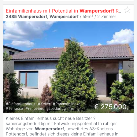
Einfamilienhaus mit Potential in
Wampersdorf
! Ruhige Siedlungslage - nahe Kindergarten!
2485
Wampersdorf
,
Wampersdorf
/ 59m² /
2 Zimmer
#
Einfamilienhaus
#
Keller
#
Parkmöglichkeit
€ 275.000,-
#
Terrasse
#
renovierungsbedürftig
#
ruhig
Kleines Einfamilienhaus sucht neue Besitzer ?
sanierungsbedürftig mit Entwicklungspotential In ruhiger
Wohnlage von
Wampersdorf
, unweit des A3-Knotens
Pottendorf, befindet sich dieses kleine Einfamilienhaus in