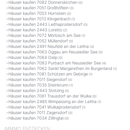
Häuser kaufen 7082 Donnerskirchen
(0)
Häuser kaufen 7051 Großhöflein
(3)
Häuser kaufen 7053 Hornstein
(0)
Häuser kaufen 7013 Klingenbach
(1)
Häuser kaufen 2443 Leithaprodersdorf
(0)
Häuser kaufen 2443 Loretto
(2)
Häuser kaufen 7072 Mörbisch am See
(1)
Häuser kaufen 7052 Müllendorf
(0)
Häuser kaufen 2491 Neufeld an der Leitha
(3)
Häuser kaufen 7063 Oggau am Neusiedler See
(0)
Häuser kaufen 7064 Oslip
(0)
Häuser kaufen 7083 Purbach am Neusiedler See
(4)
Häuser kaufen 7062 Sankt Margarethen im Burgenland
(1)
Häuser kaufen 7081 Schützen am Gebirge
(1)
Häuser kaufen 7011 Siegendorf
(0)
Häuser kaufen 7035 Steinbrunn
(1)
Häuser kaufen 2443 Stotzing
(0)
Häuser kaufen 7061 Trausdorf an der Wulka
(0)
Häuser kaufen 2485 Wimpassing an der Leitha
(1)
Häuser kaufen 7041 Wulkaprodersdorf
(1)
Häuser kaufen 7011 Zagersdorf
(0)
Häuser kaufen 7034 Zillingtal
(0)
IMMMO ENTDECKEN