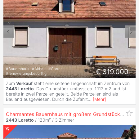
#
Bauernhaus
#
Altbau
#
Garten
€ 319.000,-
#
renovierungsbedürftig
Zum
Verkauf
steht eine seltene Liegenschaft im Zentrum von
2443
Loretto
. Das Grundstück umfasst ca. 1.112 m2 und ist
bereits in zwei Parzellen geteilt. Beide Parzellen sind als
Bauland ausgewiesen. Durch die Zufahrt
...
[
Mehr
]
Charmantes Bauernhaus mit großem Grundstück in zentraler Lage von
2443
Loretto
/ 120m² /
3 Zimmer