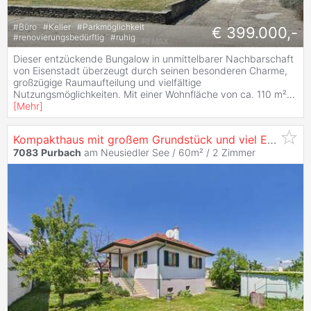
#
Büro
#
Keller
#
Parkmöglichkeit
€ 399.000,-
#
renovierungsbedürftig
#
ruhig
Dieser entzückende Bungalow in unmittelbarer Nachbarschaft
von Eisenstadt überzeugt durch seinen besonderen Charme,
großzügige Raumaufteilung und vielfältige
Nutzungsmöglichkeiten. Mit einer Wohnfläche von ca. 110 m²
...
[
Mehr
]
Kompakthaus mit großem Grundstück und viel Entwicklungspotenzial
7083
Purbach
am Neusiedler See / 60m² /
2 Zimmer