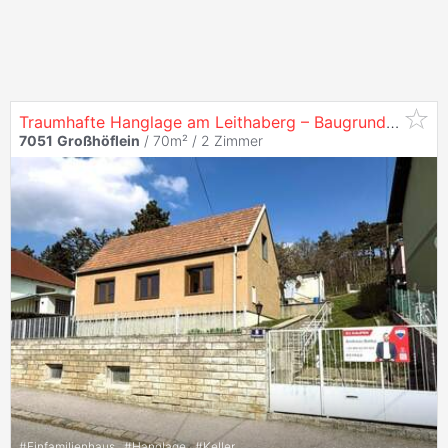
Traumhafte Hanglage am Leithaberg – Baugrundstück in
7051
Großhöflein
/ 70m² /
2 Zimmer
#
Einfamilienhaus
#
Hanglage
#
Keller