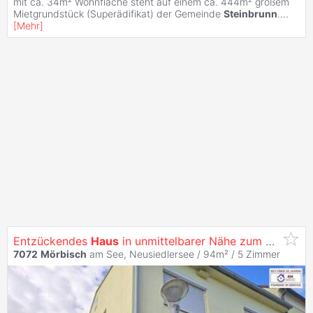
mit ca. 34m² Wohnfläche steht auf einem ca. 444m² großem
Mietgrundstück (Superädifikat) der Gemeinde
Steinbrunn
.
...
[
Mehr
]
Entzückendes
Haus
in unmittelbarer Nähe zum Neusiedlersee
7072
Mörbisch
am See, Neusiedlersee / 94m² /
5 Zimmer