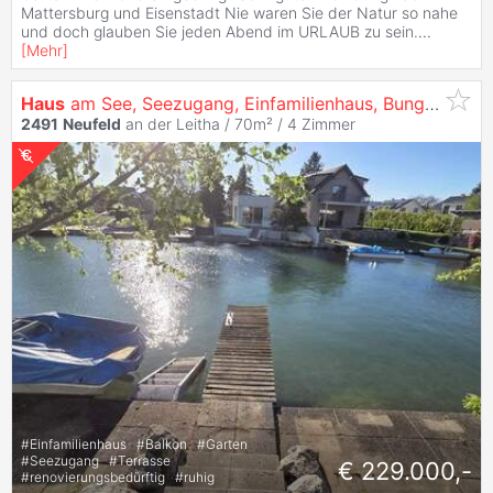
Mattersburg und Eisenstadt Nie waren Sie der Natur so nahe
und doch glauben Sie jeden Abend im URLAUB zu sein.
...
[
Mehr
]
Haus
am See, Seezugang, Einfamilienhaus, Bungalow, Grundstück, Pachtgrund, Provisionsfrei
2491
Neufeld
an der Leitha / 70m² /
4 Zimmer
#
Einfamilienhaus
#
Balkon
#
Garten
#
Seezugang
#
Terrasse
€ 229.000,-
#
renovierungsbedürftig
#
ruhig