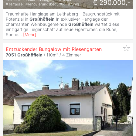
€ 290.000,-
#
Terrasse
#
renovierungsbedürftig
#
ruhig
Traumhafte Hanglage am Leithaberg – Baugrundstück mit
Potenzial in
Großhöflein
In exklusiver Hanglage der
charmanten Weinbaugemeinde
Großhöflein
wartet diese
einzigartige Liegenschaft auf neue Eigentümer, die Ruhe,
Sonne
...
[
Mehr
]
Entzückender Bungalow mit Riesengarten
7051
Großhöflein
/ 110m² /
4 Zimmer