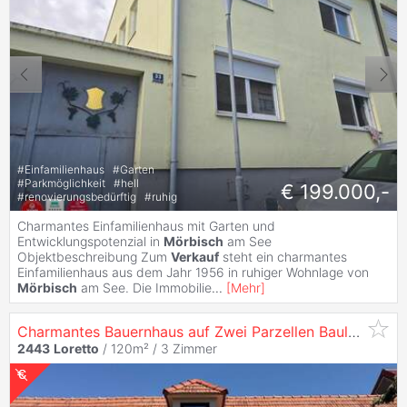
#
Einfamilienhaus
#
Garten
#
Parkmöglichkeit
#
hell
€ 199.000,-
#
renovierungsbedürftig
#
ruhig
Charmantes Einfamilienhaus mit Garten und
Entwicklungspotenzial in
Mörbisch
am See
Objektbeschreibung Zum
Verkauf
steht ein charmantes
Einfamilienhaus aus dem Jahr 1956 in ruhiger Wohnlage von
Mörbisch
am See. Die Immobilie
...
[
Mehr
]
Charmantes Bauernhaus auf Zwei Parzellen Bauland in Zentraler Lage von
2443
Loretto
/ 120m² /
3 Zimmer