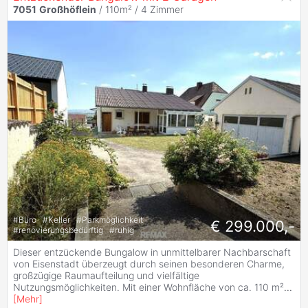
7051
Großhöflein
/ 110m² /
4 Zimmer
#
Büro
#
Keller
#
Parkmöglichkeit
€ 299.000,-
#
renovierungsbedürftig
#
ruhig
Dieser entzückende Bungalow in unmittelbarer Nachbarschaft
von Eisenstadt überzeugt durch seinen besonderen Charme,
großzügige Raumaufteilung und vielfältige
Nutzungsmöglichkeiten. Mit einer Wohnfläche von ca. 110 m²
...
[
Mehr
]