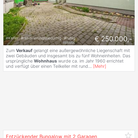
€ 250.000,-
#
Keller
#
renovierungsbedürftig
#
ruhig
Zum
Verkauf
gelangt eine außergewöhnliche Liegenschaft mit
zwei Gebäuden und insgesamt bis zu fünf Wohneinheiten. Das
ursprüngliche
Wohnhaus
wurde ca. im Jahr 1960 errichtet
und verfügt über einen Teilkeller mit rund
...
[
Mehr
]
Entzückender Bungalow mit 2 Garagen