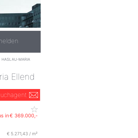
melden
›
HASLAU-MARIA
ia Ellend
uchagent
s in
€ 369.000,-
€ 5.271,43 / m²