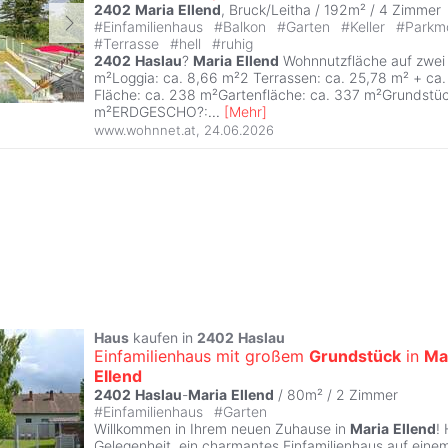
2402
Maria
Ellend
, Bruck/Leitha / 192m² /
4 Zimmer
#
Einfamilienhaus
#
Balkon
#
Garten
#
Keller
#
Parkmö
#
Terrasse
#
hell
#
ruhig
2402
Haslau
?
Maria
Ellend
Wohnnutzfläche auf zwei
m²Loggia: ca. 8,66 m²2 Terrassen: ca. 25,78 m² + ca
Fläche: ca. 238 m²Gartenfläche: ca. 337 m²Grundstüc
m²ERDGESCHO?:
...
[
Mehr
]
www.wohnnet.at
,
24.06.2026
Haus
kaufen in
2402
Haslau
Einfamilienhaus mit großem
Grundstück
in
Ma
Ellend
2402
Haslau
-
Maria
Ellend
/ 80m² /
2 Zimmer
#
Einfamilienhaus
#
Garten
Willkommen in Ihrem neuen Zuhause in
Maria
Ellend
!
Gelegenheit, ein charmantes Einfamilienhaus auf eine