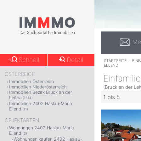
Me
Schnell
Detail
STARTSEITE
›
EIN
ELLEND
ÖSTERREICH
Einfamili
Immobilien Österreich
(Bruck an der Lei
Immobilien Niederösterreich
Immobilien Bezirk Bruck an der
1 bis 5
Leitha
(1614)
Immobilien 2402 Haslau-Maria
Ellend
(11)
OBJEKTARTEN
Wohnungen 2402 Haslau-Maria
Ellend
(3)
Wohnungen kaufen 2402 Haslau-