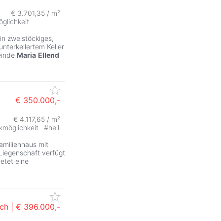
€ 3.701,35 / m²
glichkeit
in zweistöckiges,
unterkellertem Keller
einde
Maria
Ellend
€ 350.000,-
€ 4.117,65 / m²
kmöglichkeit
#
hell
amilienhaus mit
Liegenschaft verfügt
etet eine
ch |
€ 396.000,-