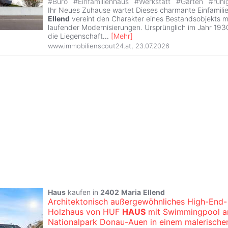
#
Büro
#
Einfamilienhaus
#
Werkstatt
#
Garten
#
ruhi
Ihr Neues Zuhause wartet Dieses charmante Einfamili
Ellend
vereint den Charakter eines Bestandsobjekts m
laufender Modernisierungen. Ursprünglich im Jahr 1930
die Liegenschaft
...
[
Mehr
]
www.immobilienscout24.at
,
23.07.2026
Haus
kaufen in
2402
Maria
Ellend
Architektonisch außergewöhnliches High-End-
Holzhaus von HUF
HAUS
mit Swimmingpool 
Nationalpark Donau-Auen in einem malerische