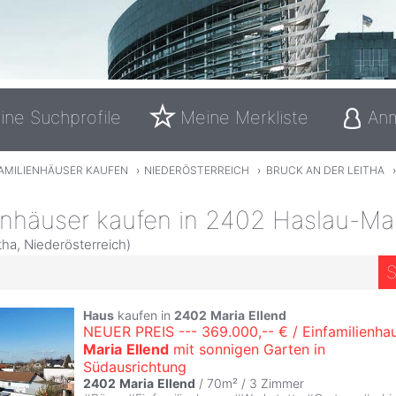
ine Suchprofile
Meine Merkliste
An
FAMILIENHÄUSER KAUFEN
›
NIEDERÖSTERREICH
›
BRUCK AN DER LEITHA
enhäuser kaufen in 2402 Haslau-Mar
tha, Niederösterreich)
S
Haus
kaufen in
2402
Maria
Ellend
NEUER PREIS --- 369.000,-- € / Einfamilienhau
Maria
Ellend
mit sonnigen Garten in
Südausrichtung
2402
Maria
Ellend
/ 70m² /
3 Zimmer