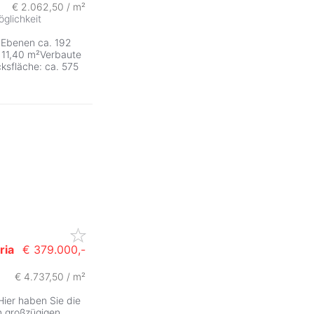
€ 2.062,50 / m²
ZurÃ
glichkeit
 Ebenen ca. 192
. 11,40 m²Verbaute
ksfläche: ca. 575
ria
€ 379.000,-
€ 4.737,50 / m²
 Hier haben Sie die
m großzügigen