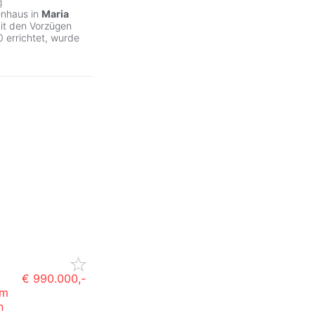
g
enhaus in
Maria
it den Vorzügen
 errichtet, wurde
€ 990.000,-
am
n