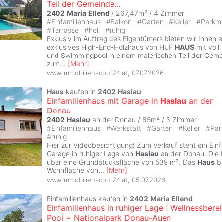
Teil der Gemeinde...
2402
Maria
Ellend
/ 267,47m² /
4 Zimmer
#
Einfamilienhaus
#
Balkon
#
Garten
#
Keller
#
Parkmö
#
Terrasse
#
hell
#
ruhig
Exklusiv im Auftrag des Eigentümers bieten wir Ihnen e
exklusives High-End-Holzhaus von HUF
HAUS
mit voll 
und Swimmingpool in einem malerischen Teil der Gem
zum
...
[
Mehr
]
www.immobilienscout24.at
,
07.07.2026
Haus
kaufen in
2402
Haslau
Einfamilienhaus mit Garage in
Haslau
an der
Donau
2402
Haslau
an der Donau / 85m² /
3 Zimmer
#
Einfamilienhaus
#
Werkstatt
#
Garten
#
Keller
#
Par
#
ruhig
Hier zur Videobesichtigung! Zum Verkauf steht ein Einf
Garage in ruhiger Lage von
Haslau
an der Donau. Die 
über eine Grundstücksfläche von 539 m². Das
Haus
bi
Wohnfläche von
...
[
Mehr
]
www.immobilienscout24.at
,
05.07.2026
Einfamilienhaus kaufen in
2402
Maria
Ellend
Einfamilienhaus in ruhiger Lage | Wellnessberei
Pool = Nationalpark Donau-Auen