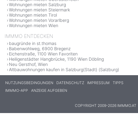
Wohnungen mieten Salzburg
Wohnungen mieten Steiermark
Wohnungen mieten Tirol
Wohnungen mieten Vorarlberg
Wohnungen mieten Wien
IMMMO ENTDECKEN
baugründe in st.thomas
Babenwohlweg, 6900 Bregenz
Eichenstraße, 1100 Wien Favoriten
Heiligenstädter Hangbrücke, 1190 Wien Döbling
Neu Gersthof, Wien
Altbauwohnungen kaufen in Salzburg(Stadt) (Salzburg)
NUTZUNGSBEDINGUNGEN
DATENSCHUTZ
IMPRESSUM
TIPPS
IMMMO-APP
ANZEIGE AUFGEBEN
COPYRIGHT 2009-2026 IMMMO.AT