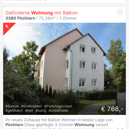
Geförderte
Wohnung
mit Balkon
3380
Pöchlarn
/ 72,26m² /
3 Zimmer
#
Balkon
#
Kellerabteil
#
Parkmöglichkeit
€ 768,-
#
gefördert
#
hell
#
ruhig
#
unbefristet
Ihr neues Zuhause mit Balkon Wohnen in bester Lage von
Pöchlarn
Diese gepflegte 3-Zimmer-
Wohnung
vereint