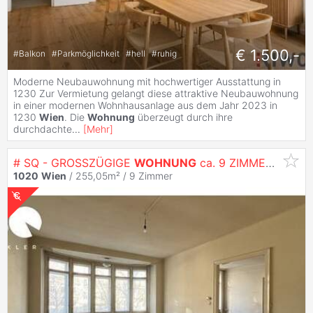
€ 1.500,-
#
Balkon
#
Parkmöglichkeit
#
hell
#
ruhig
Moderne Neubauwohnung mit hochwertiger Ausstattung in
1230 Zur Vermietung gelangt diese attraktive Neubauwohnung
in einer modernen Wohnhausanlage aus dem Jahr 2023 in
1230
Wien
. Die
Wohnung
überzeugt durch ihre
durchdachte
...
[
Mehr
]
# SQ - GROSSZÜGIGE
WOHNUNG
ca. 9 ZIMMER - PRATERSTRASSE -
1020
Wien
/ 255,05m² /
9 Zimmer