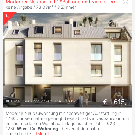
Moderner Neubau mit 2*Balkone und vielen Technischen Raffinessen in U-Bahn nähe
keine Angabe / 73,03m² /
3 Zimmer
€ 1.615,-
#
Balkon
#
Parkmöglichkeit
#
hell
#
ruhig
Moderne Neubauwohnung mit hochwertiger Ausstattung in
1230 Zur Vermietung gelangt diese attraktive Neubauwohnung
in einer modernen Wohnhausanlage aus dem Jahr 2023 in
1230
Wien
. Die
Wohnung
überzeugt durch ihre
durchdachte
...
[
Mehr
]