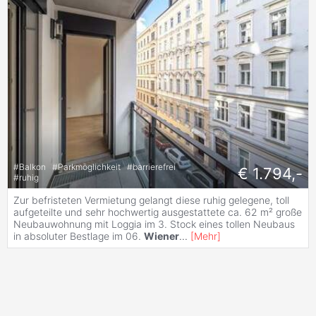
#
Balkon
#
Parkmöglichkeit
#
barrierefrei
€ 1.794,-
#
ruhig
Zur befristeten Vermietung gelangt diese ruhig gelegene, toll
aufgeteilte und sehr hochwertig ausgestattete ca. 62 m² große
Neubauwohnung mit Loggia im 3. Stock eines tollen Neubaus
in absoluter Bestlage im 06.
Wiener
...
[
Mehr
]