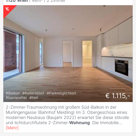
1120
Wien
/ 46m² /
2 Zimmer
#
Balkon
#
Kellerabteil
#
Parkmöglichkeit
€ 1.115,-
#
barrierefrei
#
hell
2-Zimmer-Traumwohnung mit großem Süd-Balkon in der
Murlingengasse (Bahnhof Meidling) Im 3. Obergeschoss eines
modernen Neubaus (Baujahr 2022) erwartet Sie diese stilvolle
und lichtdurchflutete 2-Zimmer-
Wohnung
. Die Immobilie
...
[
Mehr
]