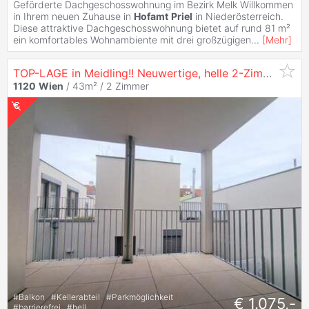
Geförderte Dachgeschosswohnung im Bezirk Melk Willkommen
in Ihrem neuen Zuhause in
Hofamt
Priel
in Niederösterreich.
Diese attraktive Dachgeschosswohnung bietet auf rund 81 m²
ein komfortables Wohnambiente mit drei großzügigen
...
[
Mehr
]
TOP-LAGE in Meidling!! Neuwertige, helle 2-Zimmer-
Wo
1120
Wien
/ 43m² /
2 Zimmer
#
Balkon
#
Kellerabteil
#
Parkmöglichkeit
€ 1.075,-
#
barrierefrei
#
hell