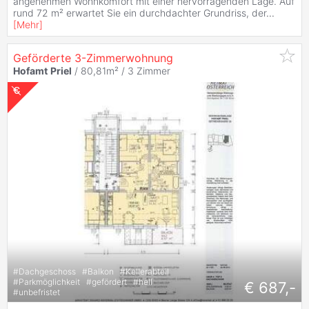
angenehmen Wohnkomfort mit einer hervorragenden Lage. Auf
rund 72 m² erwartet Sie ein durchdachter Grundriss, der
...
[
Mehr
]
Geförderte 3-Zimmerwohnung
Hofamt
Priel
/ 80,81m² /
3 Zimmer
#
Dachgeschoss
#
Balkon
#
Kellerabteil
#
Parkmöglichkeit
#
gefördert
#
hell
€ 687,-
#
unbefristet