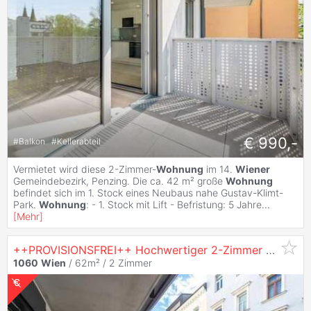
€ 990,-
#
Balkon
#
Kellerabteil
Vermietet wird diese 2-Zimmer-
Wohnung
im 14.
Wiener
Gemeindebezirk, Penzing. Die ca. 42 m² große
Wohnung
befindet sich im 1. Stock eines Neubaus nahe Gustav-Klimt-
Park.
Wohnung
: - 1. Stock mit Lift - Befristung: 5 Jahre
...
[
Mehr
]
++PROVISIONSFREI++ Hochwertiger 2-Zimmer
Wohnu
1060
Wien
/ 62m² /
2 Zimmer