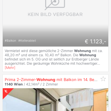
€ 1.123,-
#
Balkon
#
Kellerabteil
Vermietet wird diese gemütliche 2-Zimmer
Wohnung
mit ca.
48,20 m² und einem ca. 10,40 m² Balkon. Die
Wohnung
befindet sich im 5. OG und ist seitlich zur Erdberger Lände
ausgerichtet. Die geräumige Wohnküche mit hochwertiger
...
[
Mehr
]
Prima 2-Zimmer-
Wohnung
mit Balkon im 14. Bezirk zu
v
1140
Wien
/ 42,14m² /
2 Zimmer