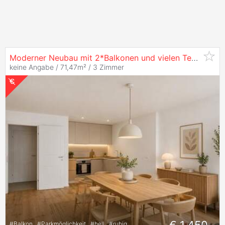
Moderner Neubau mit 2*Balkonen und vielen Technischen Raffinessen in U-Bahn nähe
keine Angabe / 71,47m² /
3 Zimmer
#
Balkon
#
Parkmöglichkeit
#
hell
#
ruhig