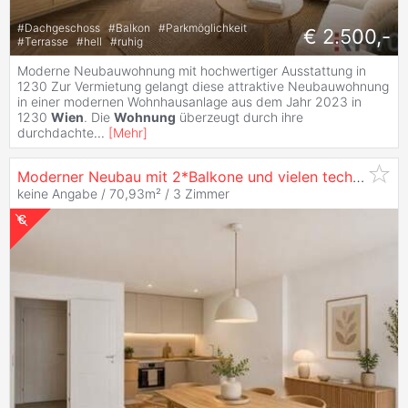
#
Dachgeschoss
#
Balkon
#
Parkmöglichkeit
€ 2.500,-
#
Terrasse
#
hell
#
ruhig
Moderne Neubauwohnung mit hochwertiger Ausstattung in
1230 Zur Vermietung gelangt diese attraktive Neubauwohnung
in einer modernen Wohnhausanlage aus dem Jahr 2023 in
1230
Wien
. Die
Wohnung
überzeugt durch ihre
durchdachte
...
[
Mehr
]
Moderner Neubau mit 2*Balkone und vielen technischen Raffinessen in U-Bahn Nähe
keine Angabe / 70,93m² /
3 Zimmer