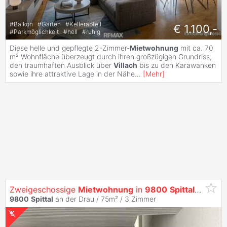
#
Balkon
#
Garten
#
Kellerabteil
€ 1.100,-
#
Parkmöglichkeit
#
hell
#
ruhig
Diese helle und gepflegte 2-Zimmer-
Mietwohnung
mit ca. 70
m² Wohnfläche überzeugt durch ihren großzügigen Grundriss,
den traumhaften Ausblick über
Villach
bis zu den Karawanken
sowie ihre attraktive Lage in der Nähe
...
[
Mehr
]
Zweigeschossige
Mietwohnung
in
9800
Spittal
an der 
9800
Spittal
an der Drau / 75m² /
3 Zimmer