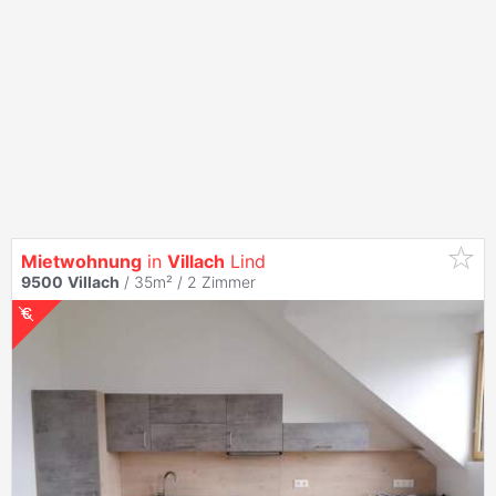
Mietwohnung
in
Villach
Lind
9500
Villach
/ 35m² /
2 Zimmer