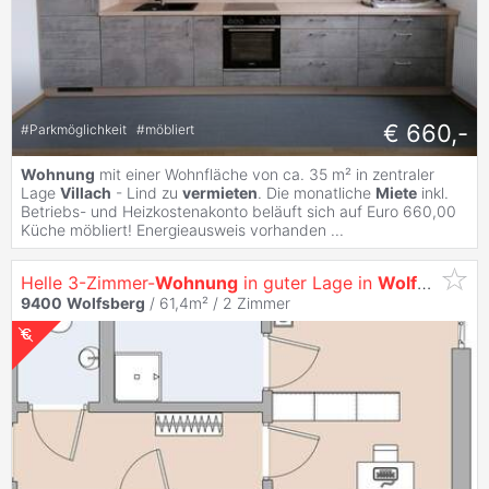
€ 660,-
#
Parkmöglichkeit
#
möbliert
Wohnung
mit einer Wohnfläche von ca. 35 m² in zentraler
Lage
Villach
- Lind zu
vermieten
. Die monatliche
Miete
inkl.
Betriebs- und Heizkostenakonto beläuft sich auf Euro 660,00
Küche möbliert! Energieausweis vorhanden ...
Helle 3-Zimmer-
Wohnung
in guter Lage in
Wolfsberg
9400
Wolfsberg
/ 61,4m² /
2 Zimmer