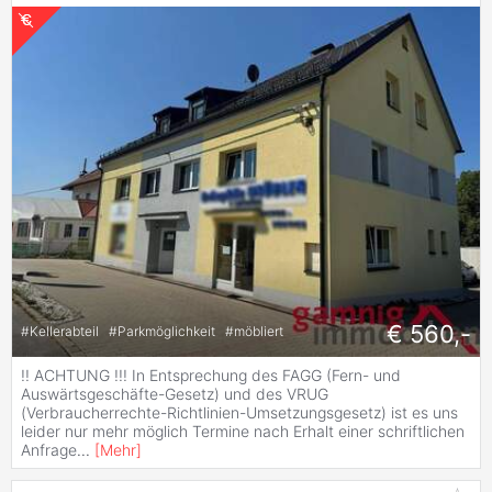
€ 560,-
#
Kellerabteil
#
Parkmöglichkeit
#
möbliert
!! ACHTUNG !!! In Entsprechung des FAGG (Fern- und
Auswärtsgeschäfte-Gesetz) und des VRUG
(Verbraucherrechte-Richtlinien-Umsetzungsgesetz) ist es uns
leider nur mehr möglich Termine nach Erhalt einer schriftlichen
Anfrage
...
[
Mehr
]