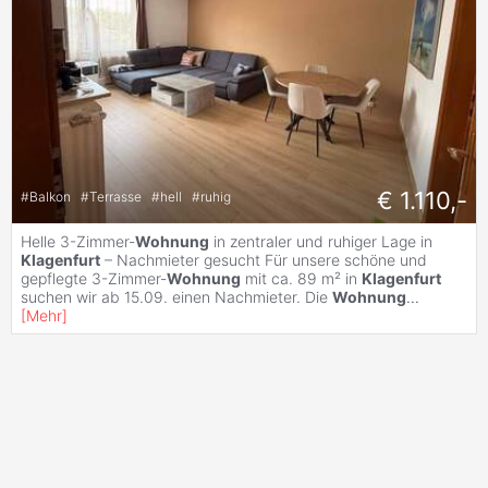
€ 1.110,-
#
Balkon
#
Terrasse
#
hell
#
ruhig
Helle 3-Zimmer-
Wohnung
in zentraler und ruhiger Lage in
Klagenfurt
– Nachmieter gesucht Für unsere schöne und
gepflegte 3-Zimmer-
Wohnung
mit ca. 89 m² in
Klagenfurt
suchen wir ab 15.09. einen Nachmieter. Die
Wohnung
...
[
Mehr
]