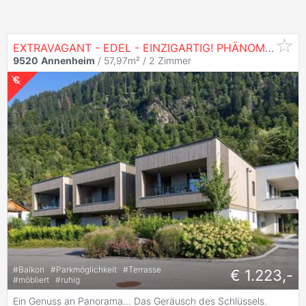
EXTRAVAGANT - EDEL - EINZIGARTIG! PHÄNOMENALE
9520
Annenheim
/ 57,97m² /
2 Zimmer
#
Balkon
#
Parkmöglichkeit
#
Terrasse
€ 1.223,-
#
möbliert
#
ruhig
Ein Genuss an Panorama... Das Geräusch des Schlüssels.