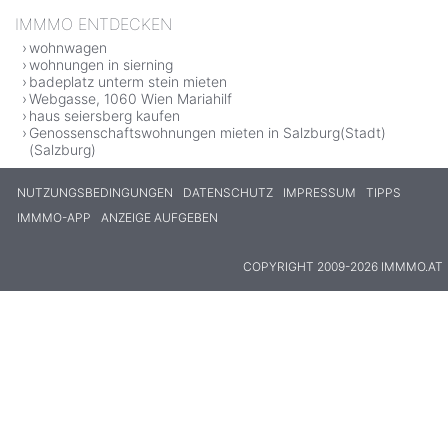
IMMMO ENTDECKEN
wohnwagen
wohnungen in sierning
badeplatz unterm stein mieten
Webgasse, 1060 Wien Mariahilf
haus seiersberg kaufen
Genossenschaftswohnungen mieten in Salzburg(Stadt)
(Salzburg)
NUTZUNGSBEDINGUNGEN
DATENSCHUTZ
IMPRESSUM
TIPPS
IMMMO-APP
ANZEIGE AUFGEBEN
COPYRIGHT 2009-2026 IMMMO.AT