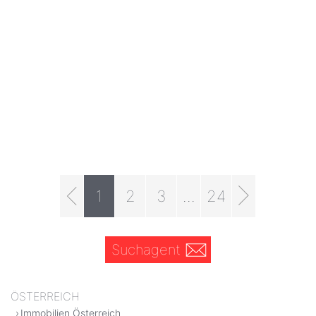
1
2
3
...
24
Suchagent
ÖSTERREICH
Immobilien Österreich