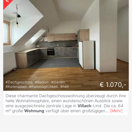
#
Dachgeschoss
#
Balkon
#
Garten
€ 1.070,-
#
Kellerabteil
#
Parkmöglichkeit
#
hell
Diese charmante Dachgeschosswohnung überzeugt durch ihre
helle Wohnatmosphäre, einen wunderschönen Ausblick sowie
eine ausgezeichnete zentrale Lage in
Villach
-Lind. Die ca. 64
m² große
Wohnung
verfügt über einen großzügigen
...
[
Mehr
]