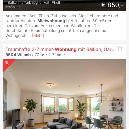
#
Balkon
#
Parkmöglichkeit
#
hell
€ 850,-
#
möbliert
Ankommen. Wohlfühlen. Zuhause sein. Diese charmante und
lichtdurchflutete
Mietwohnung
bietet auf ca. 60 m² den
perfekten Ort zum Ankommen und Wohlfühlen. Die
durchdachte Raumaufteilung schafft ein angenehmes
Wohngefühl
...
[
Mehr
]
Traumhafte 2-Zimmer-
Wohnung
mit Balkon, Gartenzugang und Fernblick in
9504
Villach
/ 70m² /
2 Zimmer