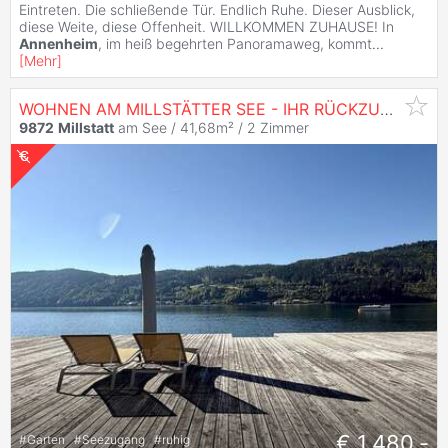
Eintreten. Die schließende Tür. Endlich Ruhe. Dieser Ausblick,
diese Weite, diese Offenheit. WILLKOMMEN ZUHAUSE! In
Annenheim
, im heiß begehrten Panoramaweg, kommt
...
[
Mehr
]
WOHNEN AM MILLSTÄTTER SEE - IHR RÜCKZUGSORT INMITTEN VON RUHE UND LEBENSFREUDE!
9872
Millstatt
am See / 41,68m² /
2 Zimmer
€ 1.480,-
#
Garten
#
Seezugang
#
ruhig