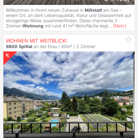
Willkommen in Ihrem neuen Zuhause in
Millstatt
am See –
einem Ort, an dem Lebensqualität, Natur und Gelassenheit auf
einzigartige Weise zusammenfinden. Diese charmante 2-
Zimmer-
Wohnung
mit rund 41 m² Wohnfläche liegt
...
[
Mehr
]
WOHNEN MIT WEITBLICK!
9800
Spittal
an der Drau / 60m² /
2 Zimmer