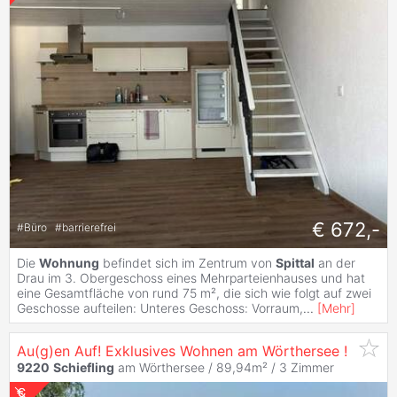
€ 672,-
#
Büro
#
barrierefrei
Die
Wohnung
befindet sich im Zentrum von
Spittal
an der
Drau im 3. Obergeschoss eines Mehrparteienhauses und hat
eine Gesamtfläche von rund 75 m², die sich wie folgt auf zwei
Geschosse aufteilen: Unteres Geschoss: Vorraum,
...
[
Mehr
]
Au(g)en Auf! Exklusives Wohnen am Wörthersee !
9220
Schiefling
am Wörthersee / 89,94m² /
3 Zimmer