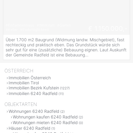
#
Einfamilienhaus
#
Werkstatt
#
Garten
€ 1.150.000,-
#
Keller
#
Parkmöglichkeit
Über 1.700 m2 Baugrund (Widmung landw. Mischgebiet), fast
rechteckig und praktisch eben. Das Grundstück würde sich
sehr gut für eine (zusätzliche) Bebauung eignen. Laut Auskunft
der Gemeinde Radfeld ist eine Bebauung...
ÖSTERREICH
Immobilien Österreich
Immobilien Tirol
Immobilien Bezirk Kufstein
(1227)
Immobilien 6240 Radfeld
(11)
OBJEKTARTEN
Wohnungen 6240 Radfeld
(2)
Wohnungen kaufen 6240 Radfeld
(2)
Wohnungen mieten 6240 Radfeld
(0)
Häuser 6240 Radfeld
(1)