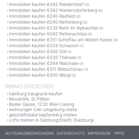
Immobilien kaufen 6342 Niederndorf
(0)
Immobilien kaufen 6342 Niederndorferberg
(0)
Immobilien kaufen 6240 Radfeld
(0)
Immobilien kaufen 6240 Rattenberg
(0)
Immobilien kaufen 6235 Reith im Alpbachtal
(0)
Immobilien kaufen 6342 Rettenschöss
(0)
Immobilien kaufen 6351 Scheffau am Wilden Kaiser
(0)
Immobilien kaufen 6334 Schwoich
(1)
Immobilien kaufen 6306 Söll
(1)
Immobilien kaufen 6335 Thiersee
(1)
Immobilien kaufen 6344 Walchsee
(1)
Immobilien kaufen 6311 Wildschönau
(1)
Immobilien kaufen 6300 Wörgl
(2)
IMMMO ENTDECKEN
hainburg baugrund kaufen
Mooshöfe, St.Pölten
Basler Gasse, 1230 Wien Liesing
wohnungen tulln umgebung miete
geschäftslokal kapfenberg mieten
Lofts mieten in Salzburg(Stadt) (Salzburg)
NUTZUNGSBEDINGUNGEN
DATENSCHUTZ
IMPRESSUM
TIPPS