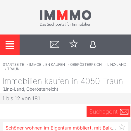
STARTSEITE
›
IMMOBILIEN KAUFEN
›
OBERÖSTERREICH
›
LINZ-LAND
›
TRAUN
Immobilien kaufen in 4050 Traun
(Linz-Land, Oberösterreich)
1 bis 12 von 181
Suchagent
Schöner wohnen im Eigentum möbliert, mit Balkon in
Tr