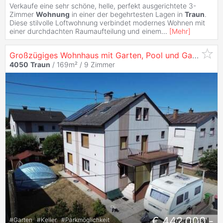
Verkaufe eine sehr schöne, helle, perfekt ausgerichtete 3-
Zimmer
Wohnung
in einer der begehrtesten Lagen in
Traun
.
Diese stilvolle Loftwohnung verbindet modernes Wohnen mit
einer durchdachten Raumaufteilung und einem
...
[
Mehr
]
Großzügiges Wohnhaus mit Garten, Pool und Garage
4050
Traun
/ 169m² /
9 Zimmer
€ 442.000,-
#
Garten
#
Keller
#
Parkmöglichkeit