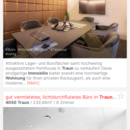
#
Büro
#
Handel
#
Balkon
#
Terrasse
#
ruhig
Attraktive Lager- und Büroflächen samt hochwertig
ausgestattetem Penthouse in
Traun
zu verkaufen! Diese
einzigartige
Immobilie
bietet sowohl eine hochwertige
Wohnung
für Ihren privaten Rückzugsort, als auch eine
moderne
...
[
Mehr
]
gut vermietetes, lichtdurchflutetes Büro in
Traun
mit der
4050
Traun
/ 239,86m² /
8 Zimmer