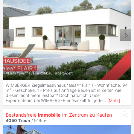
#
Einfamilienhaus
#
Rohbau
#
gefördert
WIMBERGER Ziegelmassivhaus "alea®" Flair 1 - Wohnfläche: 94
m² - Geschoße: 1 - Preis auf Anfrage Bauen ist in Zeiten wie
diesen nicht mehr leistbar? Doch natürlich! Unser
Expertenteam bei WIMBERGER entwickelt für jede
...
[
Mehr
]
Bestandsfreie
Immobilie
im Zentrum zu Kaufen
4050
Traun
/ 919m²