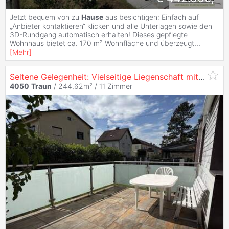
Jetzt bequem von zu
Hause
aus besichtigen: Einfach auf
„Anbieter kontaktieren“ klicken und alle Unterlagen sowie den
3D-Rundgang automatisch erhalten! Dieses gepflegte
Wohnhaus bietet ca. 170 m² Wohnfläche und überzeugt
...
[
Mehr
]
Seltene Gelegenheit: Vielseitige Liegenschaft mit großem Potenzial in
4050
Traun
/ 244,62m² /
11 Zimmer