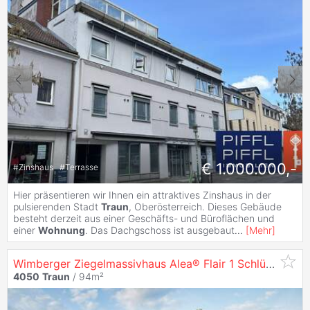
€ 1.000.000,-
#
Zinshaus
#
Terrasse
Hier präsentieren wir Ihnen ein attraktives Zinshaus in der
pulsierenden Stadt
Traun
, Oberösterreich. Dieses Gebäude
besteht derzeit aus einer Geschäfts- und Büroflächen und
einer
Wohnung
. Das Dachgschoss ist ausgebaut
...
[
Mehr
]
Wimberger Ziegelmassivhaus Alea® Flair 1 Schlüsselfertig Für ihr
4050
Traun
/ 94m²