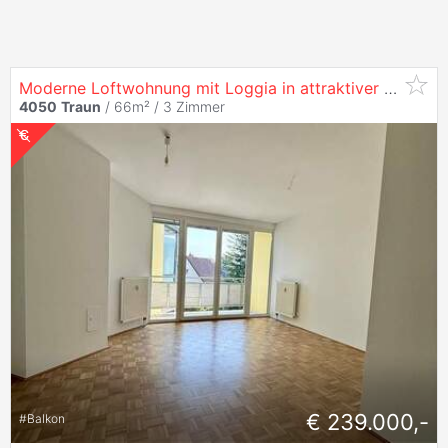
Moderne Loftwohnung mit Loggia in attraktiver Lage - ideal für Eigennutzer oder Anleger, perfekte Anbindung nach Linz
4050
Traun
/ 66m² /
3 Zimmer
€ 239.000,-
#
Balkon