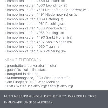
Immobilien kaufen 4484 Kronstorf
(9)
Immobilien kaufen 4060 Leonding
(151)
Immobilien kaufen 4501 Neuhofen an der Krems
(28)
Immobilien kaufen 4491 Niederneukirchen
(12)
Immobilien kaufen 4064 Oftering
(8)
Immobilien kaufen 4061 Pasching
(35)
Immobilien kaufen 4533 Piberbach
(4)
Immobilien kaufen 4055 Pucking
(23)
Immobilien kaufen 4490 Sankt Florian
(65)
Immobilien kaufen 4502 Sankt Marien
(13)
Immobilien kaufen 4050 Traun
(181)
Immobilien kaufen 4073 Wilhering
(79)
IMMMO ENTDECKEN
grundstücke purkersdorf mieten
gechäftslokal in linz stadt
baugrund in dienten
Kundmanngasse, 1030 Wien Landstraße
Am Europlatz, 1120 Wien Meidling
Lofts mieten in Salzburg(Stadt) (Salzburg)
NUTZUNGSBEDINGUNGEN
DATENSCHUTZ
IMPRESSUM
TIPPS
IMMMO-APP
ANZEIGE AUFGEBEN