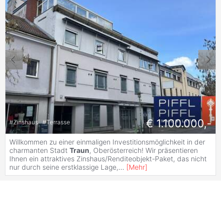
€ 1.100.000,-
#
Zinshaus
#
Terrasse
Willkommen zu einer einmaligen Investitionsmöglichkeit in der
charmanten Stadt
Traun
, Oberösterreich! Wir präsentieren
Ihnen ein attraktives Zinshaus/Renditeobjekt-Paket, das nicht
nur durch seine erstklassige Lage,
...
[
Mehr
]