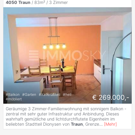
4050
Traun
/ 83m² /
3 Zimmer
#
Balkon
#
Garten
#
Kellerabteil
#
hell
€ 269.000,-
#
möbliert
Geräumige 3 Zimmer-Familienwohnung mit sonnigem Balkon -
zentral mit sehr guter Infrastruktur und Anbindung. Dieses
wahrhaft gemütliche und lichtdurchflutete Eigenheim im
beliebten Stadtteil Dionysen von
Traun
, Grenze
...
[
Mehr
]