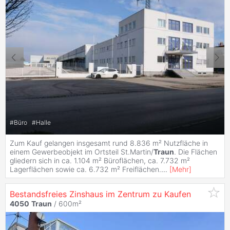
#
Büro
#
Halle
Zum Kauf gelangen insgesamt rund 8.836 m² Nutzfläche in
einem Gewerbeobjekt im Ortsteil St.Martin/
Traun
. Die Flächen
gliedern sich in ca. 1.104 m² Büroflächen, ca. 7.732 m²
Lagerflächen sowie ca. 6.732 m² Freiflächen.
...
[
Mehr
]
Bestandsfreies Zinshaus im Zentrum zu Kaufen
4050
Traun
/ 600m²