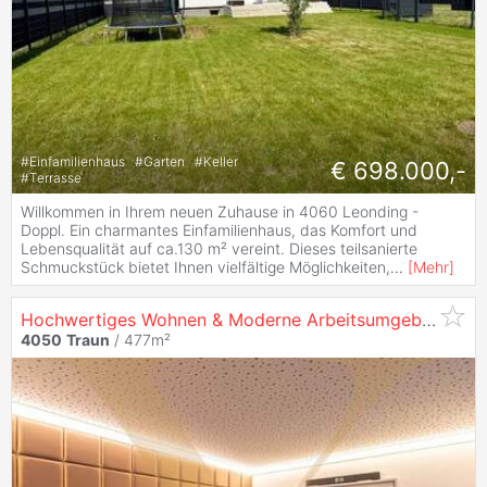
#
Einfamilienhaus
#
Garten
#
Keller
€ 698.000,-
#
Terrasse
Willkommen in Ihrem neuen Zuhause in 4060 Leonding -
Doppl. Ein charmantes Einfamilienhaus, das Komfort und
Lebensqualität auf ca.130 m² vereint. Dieses teilsanierte
Schmuckstück bietet Ihnen vielfältige Möglichkeiten,
...
[
Mehr
]
Hochwertiges Wohnen & Moderne Arbeitsumgebung - Exklusives Wohn- und Geschäftshaus in
4050
Traun
/ 477m²