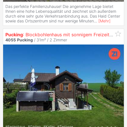
Das perfekte Familienzuhause! Die angenehme Lage bietet
Ihnen eine hohe Lebensqualität und zeichnet sich außerdem
durch eine sehr gute Verkehrsanbindung aus. Das Haid Center
sowie das Ortszentrum sind nur wenige Minuten
...
[
Mehr
]
Pucking
: Blockbohlenhaus mit sonnigem Freizeitgrundstück in ruhiger, idyllischer Lage!
4055
Pucking
/ 31m² /
2 Zimmer
#
Ferienhaus
#
Garten
#
Keller
#
Terrasse