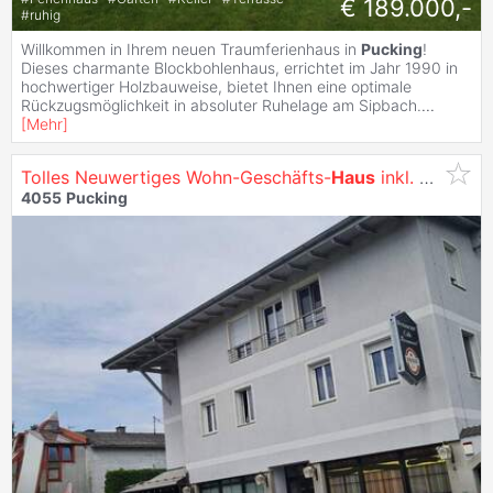
€ 189.000,-
#
ruhig
Willkommen in Ihrem neuen Traumferienhaus in
Pucking
!
Dieses charmante Blockbohlenhaus, errichtet im Jahr 1990 in
hochwertiger Holzbauweise, bietet Ihnen eine optimale
Rückzugsmöglichkeit in absoluter Ruhelage am Sipbach.
...
[
Mehr
]
Tolles Neuwertiges Wohn-Geschäfts-
Haus
inkl. Cafe-Restaurant-Geschäftshaus in einem Top Zustand
4055
Pucking