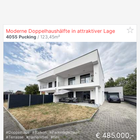
Moderne Doppelhaushälfte in attraktiver Lage
4055
Pucking
/ 123,45m²
#
Doppelhaus
#
Balkon
#
Parkmöglichkeit
€ 485.000,-
#
Terrasse
#
barrierefrei
#
hell