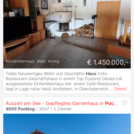
€ 1.450.000,-
#
Einfamilienhaus
#
hell
#
ruhig
Tolles Neuwertiges Wohn und Geschäfts-
Haus
Cafe-
Restaurant-Geschäftshaus in einem Top Zustand Dieses toll
ausgestattete Einfamilienhaus inkl. einem Café-Restaurant,
liegt in Lage nahe Haid/ Ansfelden, in Oberösterreich.
...
[
Mehr
]
Auszeit am See - Gepflegtes Gartenhaus in
Pucking
4055
Pucking
/ 30m² /
3 Zimmer