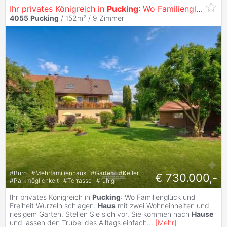
Ihr privates Königreich in
Pucking
: Wo Familienglück und Freiheit Wurzeln schlagen
4055
Pucking
/ 152m² /
9 Zimmer
#
Büro
#
Mehrfamilienhaus
#
Garten
#
Keller
€ 730.000,-
#
Parkmöglichkeit
#
Terrasse
#
ruhig
Ihr privates Königreich in
Pucking
: Wo Familienglück und
Freiheit Wurzeln schlagen.
Haus
mit zwei Wohneinheiten und
riesigem Garten. Stellen Sie sich vor, Sie kommen nach
Hause
und lassen den Trubel des Alltags einfach
...
[
Mehr
]