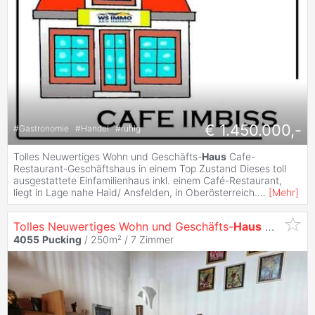
€ 1.450.000,-
#
Gastronomie
#
Handel
#
ruhig
Tolles Neuwertiges Wohn und Geschäfts-
Haus
Cafe-
Restaurant-Geschäftshaus in einem Top Zustand Dieses toll
ausgestattete Einfamilienhaus inkl. einem Café-Restaurant,
liegt in Lage nahe Haid/ Ansfelden, in Oberösterreich.
...
[
Mehr
]
Tolles Neuwertiges Wohn und Geschäfts-
Haus
Cafe-Restaurant-Geschäftshaus in einem Top Zustand
4055
Pucking
/ 250m² /
7 Zimmer