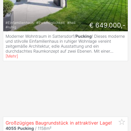
#
Einfamilienhaus
#
Parkmöglichkeit
#
hell
€ 649.000,-
#
ruhig
Moderner Wohntraum in Sattersdorf/
Pucking
! Dieses moderne
und stilvolle Einfamilienhaus in ruhiger Wohnlage vereint
zeitgemäße Architektur, edle Ausstattung und ein
durchdachtes Raumkonzept auf zwei Ebenen. Mit einer
...
[
Mehr
]
Großzügiges Baugrundstück in attraktiver Lage!
4055
Pucking
/ 1158m²