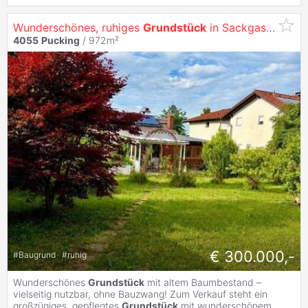
Wunderschönes, ruhiges
Grundstück
in Sackgasse
4055
Pucking
/ 972m²
€ 300.000,-
#
Baugrund
#
ruhig
Wunderschönes
Grundstück
mit altem Baumbestand –
vielseitig nutzbar, ohne Bauzwang! Zum Verkauf steht ein
großzügiges, gepflegtes
Grundstück
mit wunderschönem,