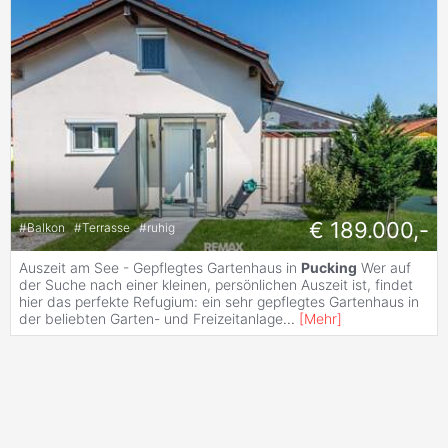
€ 189.000,-
#
Balkon
#
Terrasse
#
ruhig
Auszeit am See - Gepflegtes Gartenhaus in
Pucking
Wer auf
der Suche nach einer kleinen, persönlichen Auszeit ist, findet
hier das perfekte Refugium: ein sehr gepflegtes Gartenhaus in
der beliebten Garten- und Freizeitanlage
...
[
Mehr
]