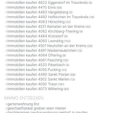
Immobilien kaufen 4622 Eggendorf im Traunkreis
(6)
Immobilien kaufen 4470 Enns
(56)
Immobilien kaufen 4483 Hargelsberg
(3)
Immobilien kaufen 4492 Hofkirchen im Traunkreis
(18)
Immobilien kaufen 4063 Hörsching
(22)
Immobilien kaufen 4531 Kematen an der Krems
(42)
Immobilien kaufen 4062 Kirchberg-Thening
(9)
Immobilien kaufen 4484 Kronstorf
(9)
Immobilien kaufen 4060 Leonding
(152)
Immobilien kaufen 4501 Neuhofen an der Krems
(28)
Immobilien kaufen 4491 Niederneukirchen
(12)
Immobilien kaufen 4064 Oftering
(8)
Immobilien kaufen 4061 Pasching
(35)
Immobilien kaufen 4533 Piberbach
(4)
Immobilien kaufen 4055 Pucking
(23)
Immobilien kaufen 4490 Sankt Florian
(66)
Immobilien kaufen 4502 Sankt Marien
(13)
Immobilien kaufen 4050 Traun
(181)
Immobilien kaufen 4073 Wilhering
(80)
IMMMO ENTDECKEN
gartenwohnung linz
geschaeftslokal graben wien mieten
dachterassen neubauwohnung geidorf zu kaufen