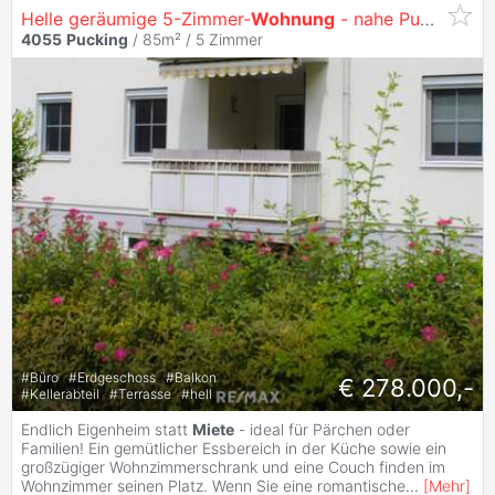
Helle geräumige 5-Zimmer-
Wohnung
- nahe Puckingersee
4055
Pucking
/ 85m² /
5 Zimmer
#
Büro
#
Erdgeschoss
#
Balkon
€ 278.000,-
#
Kellerabteil
#
Terrasse
#
hell
Endlich Eigenheim statt
Miete
- ideal für Pärchen oder
Familien! Ein gemütlicher Essbereich in der Küche sowie ein
großzügiger Wohnzimmerschrank und eine Couch finden im
Wohnzimmer seinen Platz. Wenn Sie eine romantische
...
[
Mehr
]