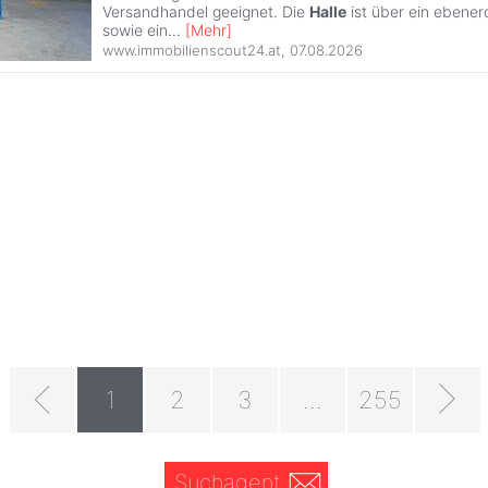
Versandhandel geeignet. Die
Halle
ist über ein ebener
sowie ein
...
[
Mehr
]
www.immobilienscout24.at
,
07.08.2026
1
2
3
...
255
Suchagent