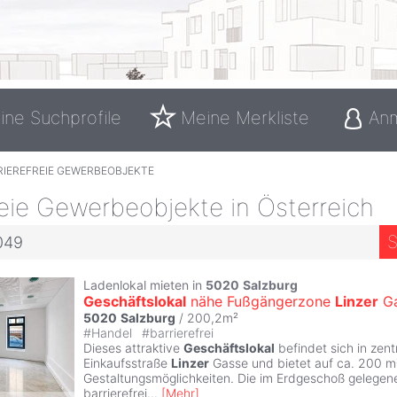
ine Suchprofile
Meine Merkliste
An
RIEREFREIE GEWERBEOBJEKTE
reie Gewerbeobjekte in Österreich
S
3049
Ladenlokal mieten in
5020
Salzburg
Geschäftslokal
nähe Fußgängerzone
Linzer
Ga
5020
Salzburg
/ 200,2m²
#
Handel
#
barrierefrei
Dieses attraktive
Geschäftslokal
befindet sich in zen
Einkaufsstraße
Linzer
Gasse und bietet auf ca. 200 m²
Gestaltungsmöglichkeiten. Die im Erdgeschoß gelegene
barrierefrei
...
[
Mehr
]