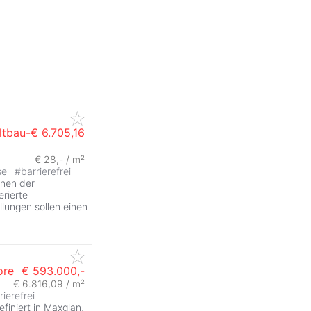
ltbau-
€ 6.705,16
€ 28,- / m²
se
#
barrierefrei
enen der
rierte
llungen sollen einen
ore
€ 593.000,-
€ 6.816,09 / m²
rierefrei
iniert in Maxglan,