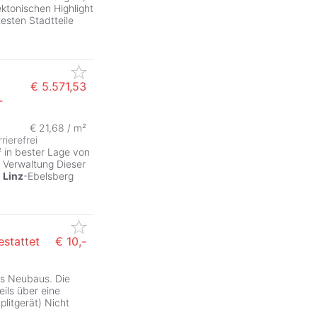
ktonischen Highlight
esten Stadtteile
€ 5.571,53
-
€ 21,68 / m²
rierefrei
 in bester Lage von
d Verwaltung Dieser
n
Linz
-Ebelsberg
estattet
€ 10,-
es Neubaus. Die
ils über eine
litgerät) Nicht