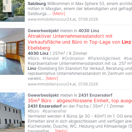
Salzburg
Willkommen in Max Sphere 53, einem archite
mitten in Maxglan, einem der lebendigsten und gefragt
Salzburgs.
...
[
Mehr
]
www.immobilienscout24.at
,
07.08.2026
Gewerbeobjekt
mieten in
4030
Linz
Attraktiver Unternehmensstandort mit
Verkaufsfläche und Büro in Top-Lage von
Linz
Ebelsberg
4030
Linz
/ 257m² /
8 Zimmer
#
Büro
#
Handel
#
Ordination
#
Parkmöglichkeit
#
bar
Repräsentativer Unternehmensstandort mit ca. 257 m²
Linz
-Ebelsberg Ein Standort für Verkauf, Beratung un
repräsentative Unternehmensstandort im Zentrum vo
vereint
...
[
Mehr
]
www.immobilienscout24.at
,
07.08.2026
Gewerbeobjekt
mieten in
2431
Enzersdorf
35m² Büro - abgeschlossene Einheit, top ausg
2431
Enzersdorf
an der Fischa / 35m² /
1 Zimmer
#
Büro
#
barrierefrei
Vermietet werden 4 Büros (je 30 - 40m²) im 1. OG ein
Einheiten sind in sich abgeschlossen und verfügen jewe
Küchenzeile, Dusche, WC, Heizung und Klimaanlage (Sp
barrierefrei.
...
[
Mehr
]