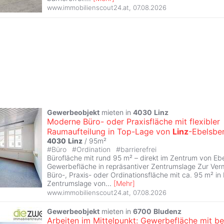
www.immobilienscout24.at
,
07.08.2026
Gewerbeobjekt
mieten in
4030
Linz
Moderne Büro- oder Praxisfläche mit flexibler
Raumaufteilung in Top-Lage von
Linz
-Ebelsbe
4030
Linz
/ 95m²
#
Büro
#
Ordination
#
barrierefrei
Bürofläche mit rund 95 m² – direkt im Zentrum von Ebe
Gewerbefläche in repräsantiver Zentrumslage Zur Verm
Büro-, Praxis- oder Ordinationsfläche mit ca. 95 m² in
Zentrumslage von
...
[
Mehr
]
www.immobilienscout24.at
,
07.08.2026
Gewerbeobjekt
mieten in
6700
Bludenz
Arbeiten im Mittelpunkt: Gewerbefläche mit be