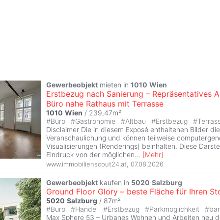
Gewerbeobjekt
mieten in
1010
Wien
Erstbezug nach Sanierung – Repräsentatives A
Büro nahe Rathaus mit Terrasse
1010
Wien
/ 239,47m²
#
Büro
#
Gastronomie
#
Altbau
#
Erstbezug
#
Terras
Disclaimer Die in diesem Exposé enthaltenen Bilder di
Veranschaulichung und können teilweise computergene
Visualisierungen (Renderings) beinhalten. Diese Darste
Eindruck von der möglichen
...
[
Mehr
]
www.immobilienscout24.at
,
07.08.2026
Gewerbeobjekt
kaufen in
5020
Salzburg
Ground Floor Glory – beste Fläche für Ihren St
5020
Salzburg
/ 87m²
#
Büro
#
Handel
#
Erstbezug
#
Parkmöglichkeit
#
bar
Max Sphere 53 – Urbanes Wohnen und Arbeiten neu def