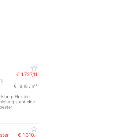
€ 1.727,11
rg
€ 18,18 / m²
lsberg Flexible
ietung steht eine
 bester
ster
€ 1.310,-