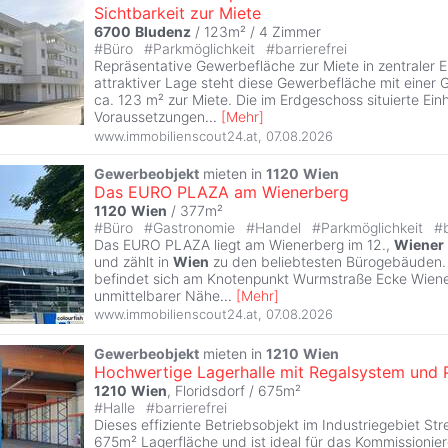
Sichtbarkeit zur Miete
6700
Bludenz
/ 123m² /
4 Zimmer
#
Büro
#
Parkmöglichkeit
#
barrierefrei
Repräsentative Gewerbefläche zur Miete in zentraler 
attraktiver Lage steht diese Gewerbefläche mit einer
ca. 123 m² zur Miete. Die im Erdgeschoss situierte Einh
Voraussetzungen
...
[
Mehr
]
www.immobilienscout24.at
,
07.08.2026
Gewerbeobjekt
mieten in
1120
Wien
Das EURO PLAZA am Wienerberg
1120
Wien
/ 377m²
#
Büro
#
Gastronomie
#
Handel
#
Parkmöglichkeit
#
Das EURO PLAZA liegt am Wienerberg im 12.,
Wiener
und zählt in
Wien
zu den beliebtesten Bürogebäuden
befindet sich am Knotenpunkt Wurmstraße Ecke Wiene
unmittelbarer Nähe
...
[
Mehr
]
www.immobilienscout24.at
,
07.08.2026
Gewerbeobjekt
mieten in
1210
Wien
Hochwertige Lagerhalle mit Regalsystem und P
1210
Wien
, Floridsdorf / 675m²
#
Halle
#
barrierefrei
Dieses effiziente Betriebsobjekt im Industriegebiet Str
675m² Lagerfläche und ist ideal für das Kommissionie