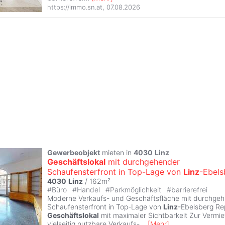
https://immo.sn.at
,
07.08.2026
Gewerbeobjekt
mieten in
4030
Linz
Geschäftslokal
mit durchgehender
Schaufensterfront in Top-Lage von
Linz
-Ebels
4030
Linz
/ 162m²
#
Büro
#
Handel
#
Parkmöglichkeit
#
barrierefrei
Moderne Verkaufs- und Geschäftsfläche mit durchge
Schaufensterfront in Top-Lage von
Linz
-Ebelsberg Re
Geschäftslokal
mit maximaler Sichtbarkeit Zur Vermie
vielseitig nutzbare Verkaufs-
...
[
Mehr
]