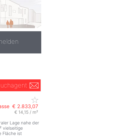
melden
uchagent
sse
€ 2.833,07
€ 14,15 / m²
traler Lage nahe der
 vielseitige
 Fläche ist