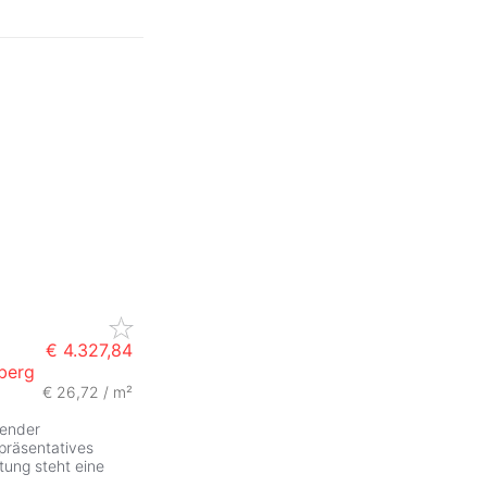
€ 4.327,84
berg
€ 26,72 / m²
hender
präsentatives
tung steht eine