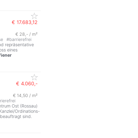
€ 17.683,12
€ 28,- / m²
se
#
barrierefrei
nd repräsentative
oss eines
iener
€ 4.060,-
€ 14,50 / m²
rierefrei
trum Ost (Rossau)
Kanzlei/Ordinations-
beauftragt sind.