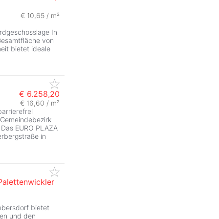
€ 10,65 / m²
Erdgeschosslage In
 Gesamtfläche von
eit bietet ideale
€ 6.258,20
€ 16,60 / m²
barrierefrei
Gemeindebezirk
. Das EURO PLAZA
rbergstraße in
alettenwickler
ebersdorf bietet
ren und den