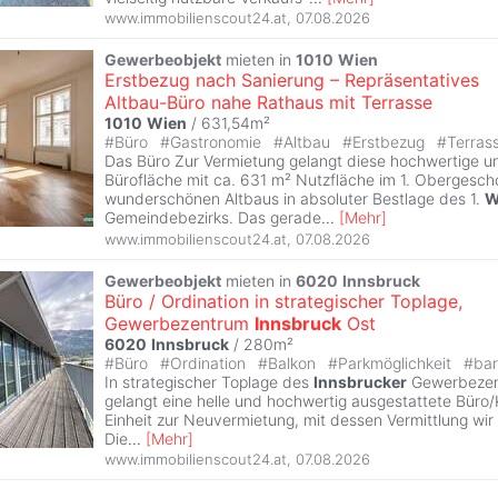
www.immobilienscout24.at
,
07.08.2026
Gewerbeobjekt
mieten in
1010
Wien
Erstbezug nach Sanierung – Repräsentatives
Altbau-Büro nahe Rathaus mit Terrasse
1010
Wien
/ 631,54m²
#
Büro
#
Gastronomie
#
Altbau
#
Erstbezug
#
Terras
Das Büro Zur Vermietung gelangt diese hochwertige u
Bürofläche mit ca. 631 m² Nutzfläche im 1. Obergesch
wunderschönen Altbaus in absoluter Bestlage des 1.
W
Gemeindebezirks. Das gerade
...
[
Mehr
]
www.immobilienscout24.at
,
07.08.2026
Gewerbeobjekt
mieten in
6020
Innsbruck
Büro / Ordination in strategischer Toplage,
Gewerbezentrum
Innsbruck
Ost
6020
Innsbruck
/ 280m²
#
Büro
#
Ordination
#
Balkon
#
Parkmöglichkeit
#
bar
In strategischer Toplage des
Innsbrucker
Gewerbezen
gelangt eine helle und hochwertig ausgestattete Büro/
Einheit zur Neuvermietung, mit dessen Vermittlung wir 
Die
...
[
Mehr
]
www.immobilienscout24.at
,
07.08.2026