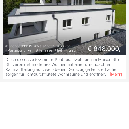
#
Dachgeschoss
#
Maisonette
#
Balkon
€ 648.000,-
#
Parkmöglichkeit
#
Terrasse
#
hell
#
ruhig
Diese exklusive 5-Zimmer-Penthousewohnung im Maisonette-
Stil verbindet modernes Wohnen mit einer durchdachten
Raumaufteilung auf zwei Ebenen. Großzügige Fensterflächen
sorgen für lichtdurchflutete Wohnräume und eröffnen
...
[
Mehr
]