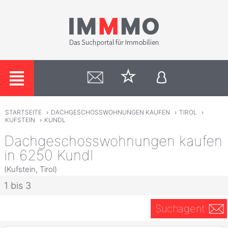
STARTSEITE
›
DACHGESCHOSSWOHNUNGEN KAUFEN
›
TIROL
›
KUFSTEIN
›
KUNDL
Dachgeschosswohnungen kaufen
in 6250 Kundl
(Kufstein, Tirol)
1 bis 3
Suchagent