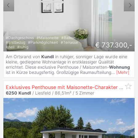
#
Dachgeschoss
#
Maisonette
#
Balkon
#
Erstbezug
#
Parkmöglichkeit
#
Terrasse
€ 737.300,-
#
hell
#
ruhig
Am Ortsrand von
Kundl
in ruhiger, sonniger Lage wurde eine
kleine, gediegene Wohnanlage in erstklassiger Qualität
errichtet. Diese exclusive Penthouse / Maisonetten-
Wohnung
ist in Kürze bezugsfertig. Großzügige Raumaufteilung
...
[
Mehr
]
Exklusives Penthouse mit Maisonette-Charakter und großzügiger Dachterrasse
6250
Kundl
/ Liesfeld / 86,51m² /
5 Zimmer