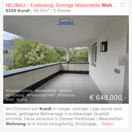
NEUBAU - Erstbezug: Sonnige Maisonette
Wohnung
mit
6250
Kundl
/ 86,51m² /
5 Zimmer
#
Dachgeschoss
#
Maisonette
#
Balkon
#
Erstbezug
#
Parkmöglichkeit
#
Terrasse
€ 648.000,-
#
hell
#
ruhig
Am Ortsrand von
Kundl
in ruhiger, sonniger Lage wurde eine
kleine, gediegene Wohnanlage in erstklassiger Qualität
errichtet. Diese exclusive 5-Zimmer Penthouse / Maisonetten-
Wohnung
ist in Kürze bezugsfertig. Großzügige
...
[
Mehr
]