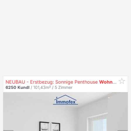
NEUBAU - Erstbezug: Sonnige Penthouse
Wohnung
in 
6250
Kundl
/ 101,43m² /
5 Zimmer