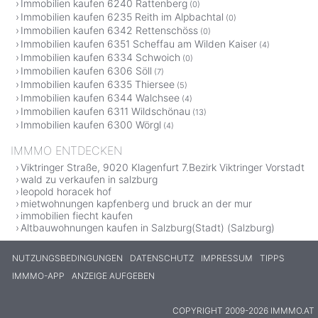
Immobilien kaufen 6240 Rattenberg
(0)
Immobilien kaufen 6235 Reith im Alpbachtal
(0)
Immobilien kaufen 6342 Rettenschöss
(0)
Immobilien kaufen 6351 Scheffau am Wilden Kaiser
(4)
Immobilien kaufen 6334 Schwoich
(0)
Immobilien kaufen 6306 Söll
(7)
Immobilien kaufen 6335 Thiersee
(5)
Immobilien kaufen 6344 Walchsee
(4)
Immobilien kaufen 6311 Wildschönau
(13)
Immobilien kaufen 6300 Wörgl
(4)
IMMMO ENTDECKEN
Viktringer Straße, 9020 Klagenfurt 7.Bezirk Viktringer Vorstadt
wald zu verkaufen in salzburg
leopold horacek hof
mietwohnungen kapfenberg und bruck an der mur
immobilien fiecht kaufen
Altbauwohnungen kaufen in Salzburg(Stadt) (Salzburg)
NUTZUNGSBEDINGUNGEN
DATENSCHUTZ
IMPRESSUM
TIPPS
IMMMO-APP
ANZEIGE AUFGEBEN
COPYRIGHT 2009-2026 IMMMO.AT