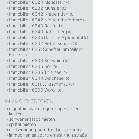
Immobilien 6324 Mariastein
(0)
Immobilien 6232 Münster
(0)
Immobilien 6342 Niederndorf
(0)
Immobilien 6342 Niederndorferberg
(0)
Immobilien 6240 Radfeld
(0)
Immobilien 6240 Rattenberg
(0)
Immobilien 6235 Reith im Alpbachtal
(0)
Immobilien 6342 Rettenschöss
(0)
Immobilien 6351 Scheffau am Wilden
Kaiser
(0)
Immobilien 6334 Schwoich
(0)
Immobilien 6306 Söll
(0)
Immobilien 6335 Thiersee
(0)
Immobilien 6344 Walchsee
(0)
Immobilien 6311 Wildschönau
(0)
Immobilien 6300 Wörgl
(0)
IMMMO ENTDECKEN
eigentumswohnungen klopeinersee
kaufen
schwanenstadt mieten
spittal mieten
mietwohnung berndorf bei salzburg
immobilien salzburg ernest thun straße