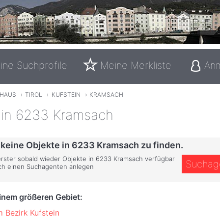
ine Suchprofile
Meine Merkliste
An
SHAUS
›
TIROL
›
KUFSTEIN
›
KRAMSACH
 in 6233 Kramsach
 keine Objekte in 6233 Kramsach zu finden.
 erster sobald wieder Objekte in 6233 Kramsach verfügbar
Suchag
ich einen Suchagenten anlegen
einem größeren Gebiet:
m Bezirk Kufstein