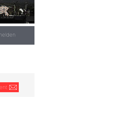
melden
ent