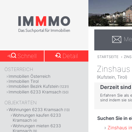
Me
Schnell
Detail
STARTSEITE
›
ZIN
Zinshaus
ÖSTERREICH
Immobilien Österreich
(Kufstein, Tirol)
Immobilien Tirol
Immobilien Bezirk Kufstein
Derzeit sind
(1231)
Immobilien 6233 Kramsach
(50)
Erfahren Sie als
sind indem sie s
OBJEKTARTEN
Wohnungen 6233 Kramsach
(13)
Wohnungen kaufen 6233
Suchen Sie in 
Kramsach
(4)
Wohnungen mieten 6233
Zinshaus i
Kramsach
(9)