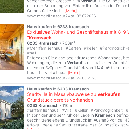
verschiedenen Grössen zum
Verkauf
. Die Grundstücke
mit einer Bebauung von Einfamilienhäuser oder Doppe
Grundstücke sind
...
[
Mehr
]
www.immobilienscout24.at
,
08.07.2026
Haus
kaufen
in
6233
Kramsach
Exklusives Wohn- und Geschäftshaus mit 8-9 
"
Kramsach
"
6233
Kramsach
/ 763m²
#
Mehrfamilienhaus
#
Garten
#
Keller
#
Parkmöglichke
#
hell
Entdecken Sie diese beeindruckende Wohnanlage, be
Wohnungen, die zum
Verkauf
steht. Mit einer Wohnfl
einem großzügigen Grundstück von 1.144 m² bietet dies
Raum für vielfältige
...
[
Mehr
]
www.immobilienscout24.at
,
29.06.2026
Haus
kaufen
in
6233
Kramsach
Stadtvilla in Massivbauweise zu
verkaufen
-
Grundstück bereits vorhanden
6233
Kramsach
/ 110m²
#
Einfamilienhaus
#
Villa
#
Keller
#
Parkmöglichkeit
#
In sonniger und sehr ruhiger Lage in
Kramsach
befinde
geschnittene ebene Grundstück im Ausmaß von ca. 40
erfolgt über eine Servitutsstraße, das Grundstück ist v