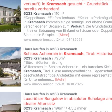
verkauft) in
Kramsach
gesucht - Grundstück
bereits vorhanden!
6233
Kramsach
/ 110m²
#
Doppelhaus
#
Einfamilienhaus
#
Keller
#
Parkmöglic
In
Kramsach
kommen einige sonnige und ebene Grund
verschiedenen Grössen zum
Verkauf
. Die Grundstücke
mit einer Bebauung von Einfamilienhäuser oder Doppel
Sie nun ein Beispiel
...
[
Mehr
]
www.immobilienscout24.at
,
08.11.2025
Haus
kaufen
in
6233
Kramsach
Schloss Achenrain in
Kramsach
, Tirol: Histor
6233
Kramsach
/ 790m²
#
Büro
#
Garten
#
ruhig
Willkommen im Schloss Achenrain – ein barockes Klei
Kramsach
, Tirol. Diese außergewöhnliche Liegenscha
geschichtsträchtige Architektur mit einem repräsentati
für Unternehmen
...
[
Mehr
]
www.immobilienscout24.at
,
16.10.2025
Haus
kaufen
in
6233
Kramsach
Luxuriöser Bungalow in absoluter Ruhelage am
idealer Alterssitz
6233
Kramsach
/ 196m² /
4,5 Zimmer