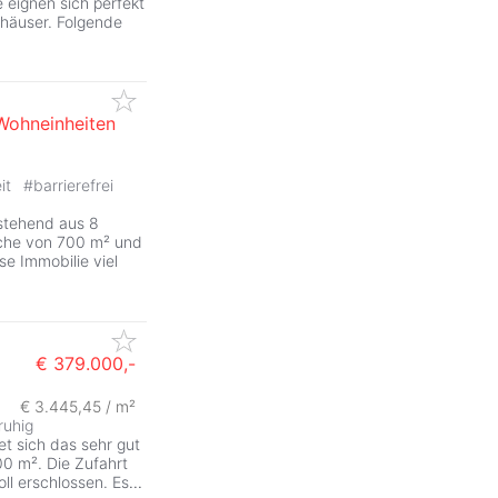
 eignen sich perfekt
lhäuser. Folgende
Wohneinheiten
it
#
barrierefrei
stehend aus 8
äche von 700 m² und
e Immobilie viel
€ 379.000,-
€ 3.445,45 / m²
ruhig
t sich das sehr gut
0 m². Die Zufahrt
oll erschlossen. Es
...