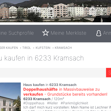
ine Suchprofile
Meine Merkliste
An
SER KAUFEN
›
TIROL
›
KUFSTEIN
›
KRAMSACH
u kaufen in 6233 Kramsach
S
Haus
kaufen
in
6233
Kramsach
Doppelhaushälfte
in Massivbauweise zu
verkaufen
- Grundstücke bereits vorhanden!
6233
Kramsach
/ 120m²
#
Doppelhaus
#
Keller
#
Parkmöglichkeit
Ich darf mich kurz vorstellen: Mein Name ist Lechner 