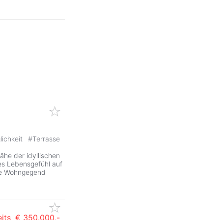
lichkeit
#
Terrasse
ähe der idyllischen
hes Lebensgefühl auf
hige Wohngegend
its
€ 350.000,-