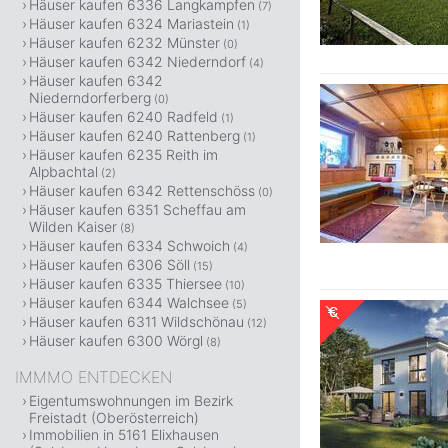
Häuser kaufen 6336 Langkampfen
(7)
Häuser kaufen 6324 Mariastein
(1)
Häuser kaufen 6232 Münster
(0)
Häuser kaufen 6342 Niederndorf
(4)
Häuser kaufen 6342
Niederndorferberg
(0)
Häuser kaufen 6240 Radfeld
(1)
Häuser kaufen 6240 Rattenberg
(1)
Häuser kaufen 6235 Reith im
Alpbachtal
(2)
Häuser kaufen 6342 Rettenschöss
(0)
Häuser kaufen 6351 Scheffau am
Wilden Kaiser
(8)
Häuser kaufen 6334 Schwoich
(4)
Häuser kaufen 6306 Söll
(15)
Häuser kaufen 6335 Thiersee
(10)
Häuser kaufen 6344 Walchsee
(5)
Häuser kaufen 6311 Wildschönau
(12)
Häuser kaufen 6300 Wörgl
(8)
IMMMO ENTDECKEN
Eigentumswohnungen im Bezirk
Freistadt (Oberösterreich)
Immobilien in 5161 Elixhausen