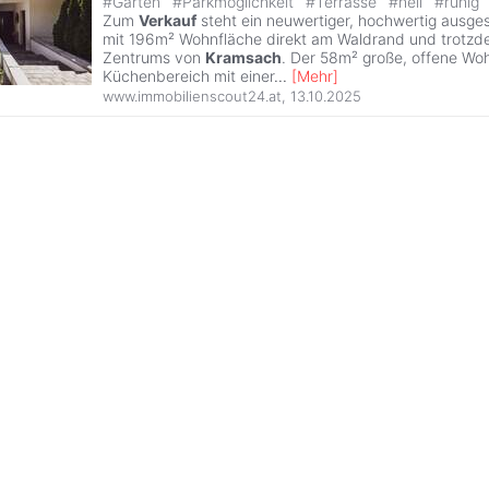
#
Garten
#
Parkmöglichkeit
#
Terrasse
#
hell
#
ruhig
Zum
Verkauf
steht ein neuwertiger, hochwertig ausge
mit 196m² Wohnfläche direkt am Waldrand und trotzd
Zentrums von
Kramsach
. Der 58m² große, offene Wo
Küchenbereich mit einer
...
[
Mehr
]
www.immobilienscout24.at
,
13.10.2025