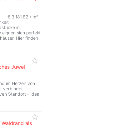
€ 3.181,82 / m²
hkeit
stücke in
 eignen sich perfekt
häuser. Hier finden
isches Juwel
nod im Herzen von
ft verbindet
ven Standort – ideal
 Waldrand als