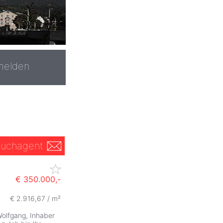
melden
uchagent
€ 350.000,-
€ 2.916,67 / m²
Wolfgang, Inhaber