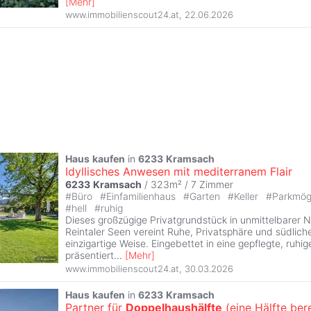
[
Mehr
]
www.immobilienscout24.at
,
22.06.2026
Haus
kaufen
in
6233
Kramsach
Idyllisches Anwesen mit mediterranem Flair
6233
Kramsach
/ 323m² /
7 Zimmer
#
Büro
#
Einfamilienhaus
#
Garten
#
Keller
#
Parkmög
#
hell
#
ruhig
Dieses großzügige Privatgrundstück in unmittelbarer N
Reintaler Seen vereint Ruhe, Privatsphäre und südlic
einzigartige Weise. Eingebettet in eine gepflegte, ru
präsentiert
...
[
Mehr
]
www.immobilienscout24.at
,
30.03.2026
Haus
kaufen
in
6233
Kramsach
Partner für
Doppelhaushälfte
(eine Hälfte bere