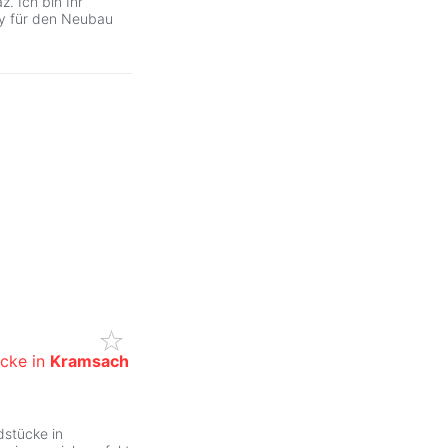
. Ich bin Ihr
ry für den Neubau
ücke in
Kramsach
stücke in