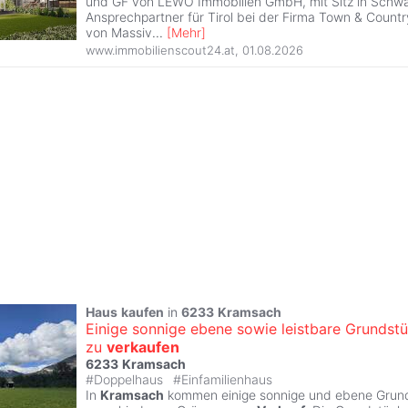
und GF von LEWO Immobilien GmbH, mit Sitz in Schwaz
Ansprechpartner für Tirol bei der Firma Town & Count
von Massiv
...
[
Mehr
]
www.immobilienscout24.at
,
01.08.2026
Haus
kaufen
in
6233
Kramsach
Einige sonnige ebene sowie leistbare Grundst
zu
verkaufen
6233
Kramsach
#
Doppelhaus
#
Einfamilienhaus
In
Kramsach
kommen einige sonnige und ebene Grund