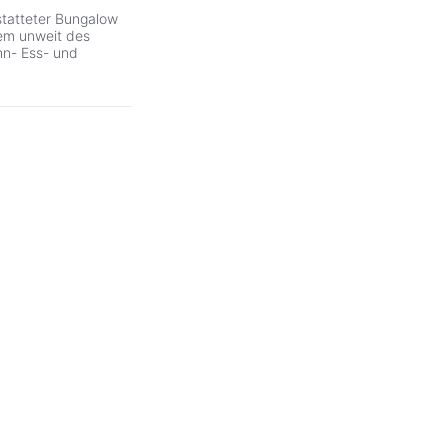
statteter Bungalow
em unweit des
hn- Ess- und