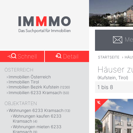
Me
Schnell
Detail
STARTSEITE
›
HÄU
Häuser z
ÖSTERREICH
Immobilien Österreich
(Kufstein, Tirol)
Immobilien Tirol
1 bis 8
Immobilien Bezirk Kufstein
(1230)
Immobilien 6233 Kramsach
(50)
OBJEKTARTEN
Wohnungen 6233 Kramsach
(13)
Wohnungen kaufen 6233
Kramsach
(4)
Wohnungen mieten 6233
Kramsach
(9)