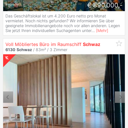
€ 890.000,-
#
Handel
Das Geschäftslokal ist um 4.200 Euro netto pro Monat
vermietet. Noch nichts gefunden? Wir informieren Sie über
geeignete Immobilienangebote noch vor allen anderen. Legen
Sie jetzt Ihren individuellen Suchagenten unter
...
[
Mehr
]
Voll Möbliertes Büro im Raumschiff
Schwaz
6130
Schwaz
/ 83m² /
3 Zimmer