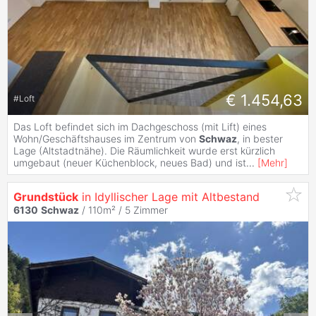
€ 1.454,63
#
Loft
Das Loft befindet sich im Dachgeschoss (mit Lift) eines
Wohn/Geschäftshauses im Zentrum von
Schwaz
, in bester
Lage (Altstadtnähe). Die Räumlichkeit wurde erst kürzlich
umgebaut (neuer Küchenblock, neues Bad) und ist
...
[
Mehr
]
Grundstück
in Idyllischer Lage mit Altbestand
6130
Schwaz
/ 110m² /
5 Zimmer