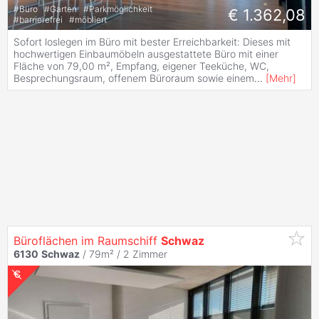
#
Büro
#
Garten
#
Parkmöglichkeit
€ 1.362,08
#
barrierefrei
#
möbliert
Sofort loslegen im Büro mit bester Erreichbarkeit: Dieses mit
hochwertigen Einbaumöbeln ausgestattete Büro mit einer
Fläche von 79,00 m², Empfang, eigener Teeküche, WC,
Besprechungsraum, offenem Büroraum sowie einem
...
[
Mehr
]
Büroflächen im Raumschiff
Schwaz
6130
Schwaz
/ 79m² /
2 Zimmer