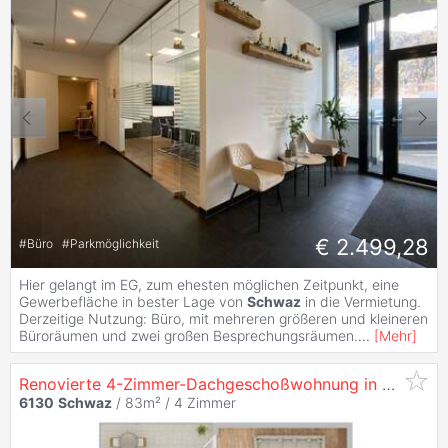
€ 2.499,28
#
Büro
#
Parkmöglichkeit
Hier gelangt im EG, zum ehesten möglichen Zeitpunkt, eine
Gewerbefläche in bester Lage von
Schwaz
in die Vermietung.
Derzeitige Nutzung: Büro, mit mehreren größeren und kleineren
Büroräumen und zwei großen Besprechungsräumen.
...
[
Mehr
]
Renovierte 4-Zimmer-Dachgeschoßwohnung in
Schwaz
6130
Schwaz
/ 83m² /
4 Zimmer