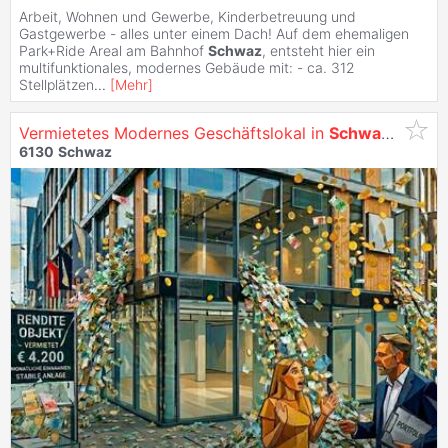
Arbeit, Wohnen und Gewerbe, Kinderbetreuung und
Gastgewerbe - alles unter einem Dach! Auf dem ehemaligen
Park+Ride Areal am Bahnhof
Schwaz
, entsteht hier ein
multifunktionales, modernes Gebäude mit: - ca. 312
Stellplätzen
...
[
Mehr
]
Vermietetes Modernes Geschäftslokal in
Schwaz
Als An
6130
Schwaz