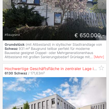
€ 650.000,-
#
Baugrund
Grundstück
(mit Altbestand) in idyllischer Stadtrandlage von
Schwaz
931 m² Baugrund teilbar perfekt für moderne
Bauweise geeignet Doppel- oder Mehrgenerationenhaus
Altbestand mit großen Sanierungsbedarf Grünlage mit
...
[
Mehr
]
Hochwertige Geschäftsfläche in zentraler Lage in
Schw
6130
Schwaz
/ 171,63m²