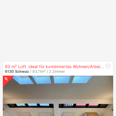
93 m² Loft. ideal für kombiniertes Wohnen/Arbeiten in
S
6130
Schwaz
/ 93,11m² /
2 Zimmer