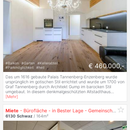
#
Balkon
#
Garten
#
Kellerabteil
€ 460.000,-
#
Parkmöglichkeit
#
hell
Das um 1616 gebaute Palais Tannenberg-Enzenberg wurde
ursprünglich im gotischen Stil errichtet und wurde um 1700 von
Graf Tannenberg durch Architekt Gump im barocken Stil
umgebaut. In diesem denkmalgeschützten Altstadthaus
...
[
Mehr
]
Miete
- Bürofläche - in Bester Lage - Gemeinschaftsbüro/Praxis Geeignet -
6130
Schwaz
/ 164m²