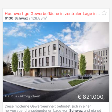
Hochwertige Gewerbefläche in zentraler Lage in
Schwa
6130
Schwaz
/ 128,88m²
€ 821.000,-
#
Büro
#
Parkmöglichkeit
Diese moderne Gewerbeeinheit befindet sich in einer
hervorragend angebundenen Lage von
Schwaz
und eignet