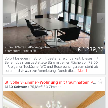
#
Büro
#
Garten
#
Parkmöglichkeit
€ 1.289,22
#
barrierefrei
#
möbliert
Sofort loslegen im Büro mit bester Erreichbarkeit: Dieses mit
Benemöbeln ausgestattete Büro mit einer Fläche von 79,00
m², eigener Teeküche, WC und Besprechungsraum steht ab
sofort in
Schwaz
zur Vermietung. Durch die
...
[
Mehr
]
Stilvolle 3-Zimmer-
Wohnung
mit traumhaftem Parkblick
6130
Schwaz
/ 75,18m² /
3 Zimmer