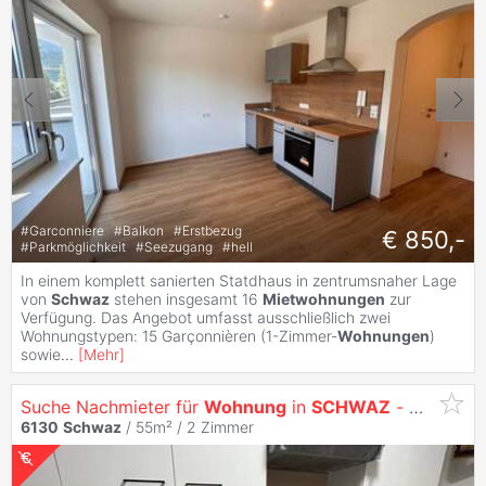
#
Garconniere
#
Balkon
#
Erstbezug
€ 850,-
#
Parkmöglichkeit
#
Seezugang
#
hell
In einem komplett sanierten Statdhaus in zentrumsnaher Lage
von
Schwaz
stehen insgesamt 16
Mietwohnungen
zur
Verfügung. Das Angebot umfasst ausschließlich zwei
Wohnungstypen: 15 Garçonnièren (1-Zimmer-
Wohnungen
)
sowie
...
[
Mehr
]
Suche Nachmieter für
Wohnung
in
SCHWAZ
- mit Ablöse - Balkon, Keller, Tiefgaragenstellplatz, möbliert
6130
Schwaz
/ 55m² /
2 Zimmer