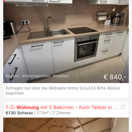
€ 840,-
#
Balkon
#
Parkmöglichkeit
#
möbliert
Anfragen nur über die Webseite Immo Scout24 Bitte Ablöse
beachten
7-Zi-
Wohnung
mit 5 Balkonen - Auch Teilbar in Zwei Einheiten
6130
Schwaz
/ 173m² /
7 Zimmer