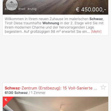
€ 450.000,-
#
Balkon
#
hell
#
ruhig
Willkommen in Ihrem neuen Zuhause im malerischen
Schwaz
,
Tirol! Diese traumhafte
Wohnung
in der 2. Etage wird Sie mit
ihrem modernen Charme und der hervorragenden Lage
begeistern. Auf großzügigen 98 m² erwartet Sie ein
...
[
Mehr
]
Schwaz
-Zentrum (Erstbezug): 15 Voll-Sanierte Garçonnièren ab 850,00 €
6130
Schwaz
/
1 Zimmer