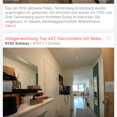
Das um 1616 gebaute Palais Tannenberg-Enzenberg wurde
ursprünglich im gotischen Stil errichtet und wurde um 1700 von
Graf Tannenberg durch Architekt Gump im barocken Stil
umgebaut. In diesem denkmalgeschützten Altstadthaus
...
[
Mehr
]
Anlegerwohnung Top e07, Garconniere mit Nebenräumen, Dzt. Vermietet, Innsbruckerstraße 15,
6130
Schwaz
/ 47m² /
1 Zimmer