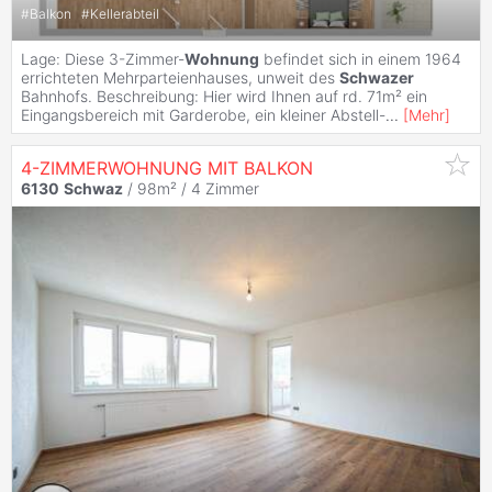
#
Balkon
#
Kellerabteil
Lage: Diese 3-Zimmer-
Wohnung
befindet sich in einem 1964
errichteten Mehrparteienhauses, unweit des
Schwazer
Bahnhofs. Beschreibung: Hier wird Ihnen auf rd. 71m² ein
Eingangsbereich mit Garderobe, ein kleiner Abstell-
...
[
Mehr
]
4-ZIMMERWOHNUNG MIT BALKON
6130
Schwaz
/ 98m² /
4 Zimmer