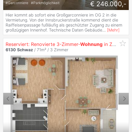
€ 246.000,-
#
Garconniere
#
Parkmöglichkeit
Hier kommt ab sofort eine Großgarconniere im OG 2 in die
Vermietung. Von der Innsbruckerstraße kommend dient die
Raiffeisenpassage fußläufig als geschützter Zugang zu einem
großzügigen Innenhof. Technische Daten Gebäude
...
[
Mehr
]
Reserviert: Renovierte 3-Zimmer-
Wohnung
in Zentraler Lage in
6130
Schwaz
/ 71m² /
3 Zimmer