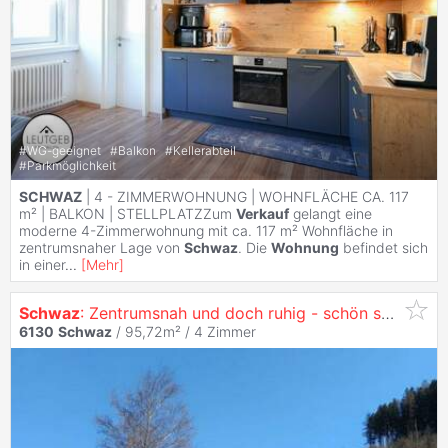
#
WG-geeignet
#
Balkon
#
Kellerabteil
#
Parkmöglichkeit
SCHWAZ
| 4 - ZIMMERWOHNUNG | WOHNFLÄCHE CA. 117
m² | BALKON | STELLPLATZZum
Verkauf
gelangt eine
moderne 4-Zimmerwohnung mit ca. 117 m² Wohnfläche in
zentrumsnaher Lage von
Schwaz
. Die
Wohnung
befindet sich
in einer
...
[
Mehr
]
Schwaz
: Zentrumsnah und doch ruhig - schön sanierte
6130
Schwaz
/ 95,72m² /
4 Zimmer