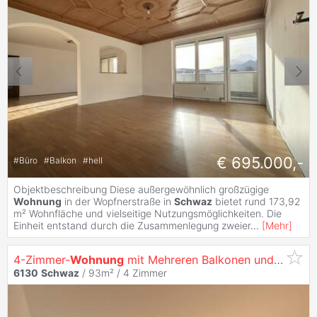
€ 695.000,-
#
Büro
#
Balkon
#
hell
Objektbeschreibung Diese außergewöhnlich großzügige
Wohnung
in der Wopfnerstraße in
Schwaz
bietet rund 173,92
m² Wohnfläche und vielseitige Nutzungsmöglichkeiten. Die
Einheit entstand durch die Zusammenlegung zweier
...
[
Mehr
]
4-Zimmer-
Wohnung
mit Mehreren Balkonen und Lift in
6130
Schwaz
/ 93m² /
4 Zimmer