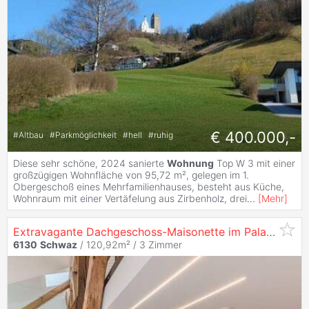
€ 400.000,-
#
Altbau
#
Parkmöglichkeit
#
hell
#
ruhig
Diese sehr schöne, 2024 sanierte
Wohnung
Top W 3 mit einer
großzügigen Wohnfläche von 95,72 m², gelegen im 1.
Obergeschoß eines Mehrfamilienhauses, besteht aus Küche,
Wohnraum mit einer Vertäfelung aus Zirbenholz, drei
...
[
Mehr
]
Extravagante Dachgeschoss-Maisonette im Palais Tannenberg Top 17
6130
Schwaz
/ 120,92m² /
3 Zimmer