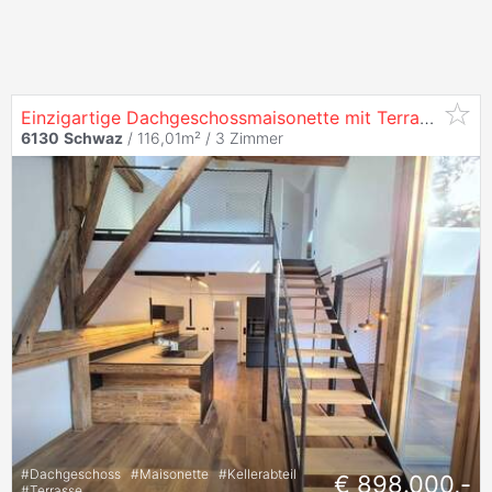
Einzigartige Dachgeschossmaisonette mit Terrasse und Dachterrasse , Palais Tannenberg Top 15
6130
Schwaz
/ 116,01m² /
3 Zimmer
#
Dachgeschoss
#
Maisonette
#
Kellerabteil
€ 898.000,-
#
Terrasse