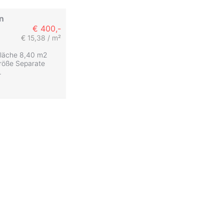
in
€ 400,-
€ 15,38 / m²
fläche 8,40 m2
Größe Separate
.