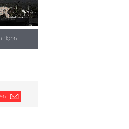
melden
ent