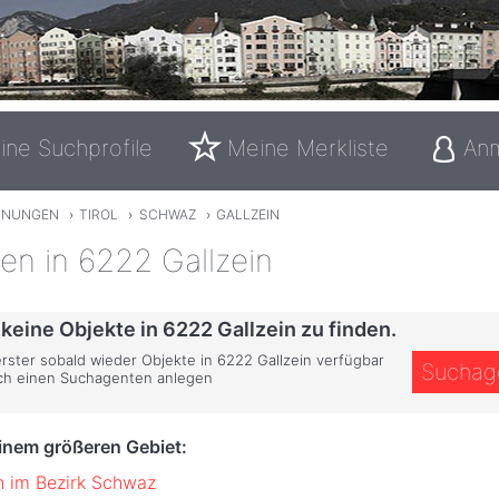
ine Suchprofile
Meine Merkliste
An
NUNGEN
›
TIROL
›
SCHWAZ
›
GALLZEIN
n in 6222 Gallzein
 keine Objekte in 6222 Gallzein zu finden.
erster sobald wieder Objekte in 6222 Gallzein verfügbar
Suchag
ich einen Suchagenten anlegen
einem größeren Gebiet:
 im Bezirk Schwaz