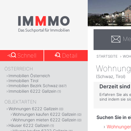
Me
Schnell
Detail
STARTSEITE
›
WOH
Wohnunge
ÖSTERREICH
Immobilien Österreich
(Schwaz, Tirol)
Immobilien Tirol
Immobilien Bezirk Schwaz
Derzeit sind
(667)
Immobilien 6222 Gallzein
(1)
Erfahren Sie als 
sind indem sie s
OBJEKTARTEN
Wohnungen 6222 Gallzein
(0)
Wohnungen kaufen 6222 Gallzein
(0)
Suchen Sie in 
Wohnungen mieten 6222 Gallzein
(0)
Häuser 6222 Gallzein
Wohnungen
(1)
Häuser kaufen 6222 Gallzein