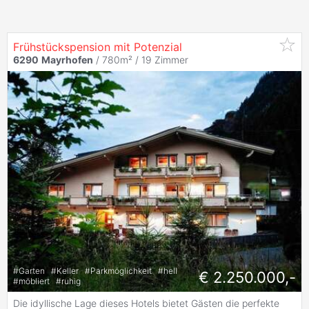
Frühstückspension mit Potenzial
6290
Mayrhofen
/ 780m² /
19 Zimmer
#
Garten
#
Keller
#
Parkmöglichkeit
#
hell
€ 2.250.000,-
#
möbliert
#
ruhig
Die idyllische Lage dieses Hotels bietet Gästen die perfekte