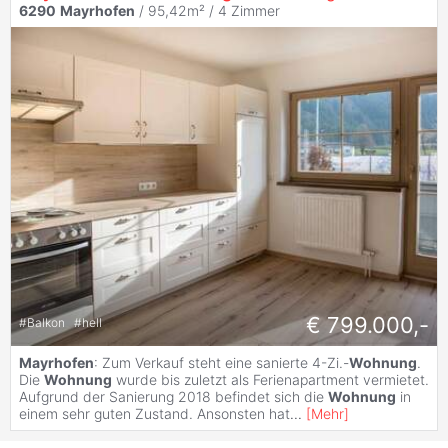
6290
Mayrhofen
/ 95,42m² /
4 Zimmer
€ 799.000,-
#
Balkon
#
hell
Mayrhofen
: Zum Verkauf steht eine sanierte 4-Zi.-
Wohnung
.
Die
Wohnung
wurde bis zuletzt als Ferienapartment vermietet.
Aufgrund der Sanierung 2018 befindet sich die
Wohnung
in
einem sehr guten Zustand. Ansonsten hat
...
[
Mehr
]