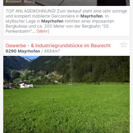
#
möbliert
#
ruhig
TOP ANLAGEWOHNUNG! Zum Verkauf steht eine sehr sonnige
und komplett möblierte Garconnière in
Mayrhofen
. In
idyllischer Lage in
Mayrhofen
inmitten einer imposanten
Bergkulisse und ca. 200 Meter von der Bergbahn "3S
Penkenbahn'"
...
[
Mehr
]
Gewerbe - & Industriegrundstücke im Baurecht
6290
Mayrhofen
/ 4684m²