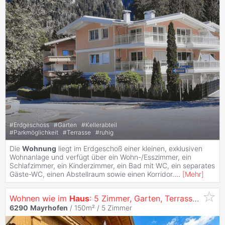
#
Erdgeschoss
#
Garten
#
Kellerabteil
#
Parkmöglichkeit
#
Terrasse
#
ruhig
Die
Wohnung
liegt im Erdgeschoß einer kleinen, exklusiven
Wohnanlage und verfügt über ein Wohn-/Esszimmer, ein
Schlafzimmer, ein Kinderzimmer, ein Bad mit WC, ein separates
Gäste-WC, einen Abstellraum sowie einen Korridor.
...
[
Mehr
]
Wohnen wie im
Haus
: 5 Zimmer, Garten, Terrasse und flexible Nutzung auf zwei Ebenen
6290
Mayrhofen
/ 150m² /
5 Zimmer