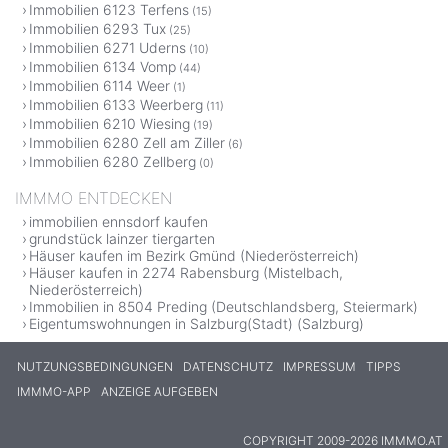
Immobilien 6123 Terfens
(15)
Immobilien 6293 Tux
(25)
Immobilien 6271 Uderns
(10)
Immobilien 6134 Vomp
(44)
Immobilien 6114 Weer
(1)
Immobilien 6133 Weerberg
(11)
Immobilien 6210 Wiesing
(19)
Immobilien 6280 Zell am Ziller
(6)
Immobilien 6280 Zellberg
(0)
IMMMO ENTDECKEN
immobilien ennsdorf kaufen
grundstück lainzer tiergarten
Häuser kaufen im Bezirk Gmünd (Niederösterreich)
Häuser kaufen in 2274 Rabensburg (Mistelbach,
Niederösterreich)
Immobilien in 8504 Preding (Deutschlandsberg, Steiermark)
Eigentumswohnungen in Salzburg(Stadt) (Salzburg)
NUTZUNGSBEDINGUNGEN
DATENSCHUTZ
IMPRESSUM
TIPPS
IMMMO-APP
ANZEIGE AUFGEBEN
COPYRIGHT 2009-2026 IMMMO.AT