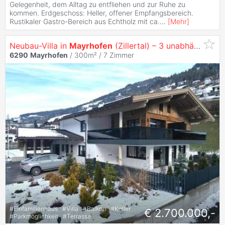
Gelegenheit, dem Alltag zu entfliehen und zur Ruhe zu
kommen. Erdgeschoss: Heller, offener Empfangsbereich.
Rustikaler Gastro-Bereich aus Echtholz mit ca.
...
[
Mehr
]
Neubau-Villa in
Mayrhofen
(Zillertal) – 3 unabhängige Apartments, 2025 fertiggestellt
6290
Mayrhofen
/ 300m² /
7 Zimmer
#
Einfamilienhaus
#
Villa
#
Balkon
#
Keller
€ 2.700.000,-
#
Parkmöglichkeit
#
Terrasse