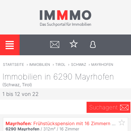
STARTSEITE
›
IMMOBILIEN
›
TIROL
›
SCHWAZ
›
MAYRHOFEN
Immobilien in 6290 Mayrhofen
(Schwaz, Tirol)
1 bis 12 von 22
Suchagent
Mayrhofen
: Frühstückspension mit 16 Zimmern und Viel Potential
6290
Mayrhofen
/ 312m² /
16 Zimmer