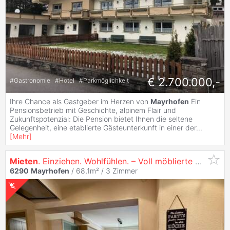
€ 2.700.000,-
#
Gastronomie
#
Hotel
#
Parkmöglichkeit
Ihre Chance als Gastgeber im Herzen von
Mayrhofen
Ein
Pensionsbetrieb mit Geschichte, alpinem Flair und
Zukunftspotenzial: Die Pension bietet Ihnen die seltene
Gelegenheit, eine etablierte Gästeunterkunft in einer der
...
[
Mehr
]
Mieten
. Einziehen. Wohlfühlen. – Voll möblierte 3-Zimmer-
6290
Mayrhofen
/ 68,1m² /
3 Zimmer