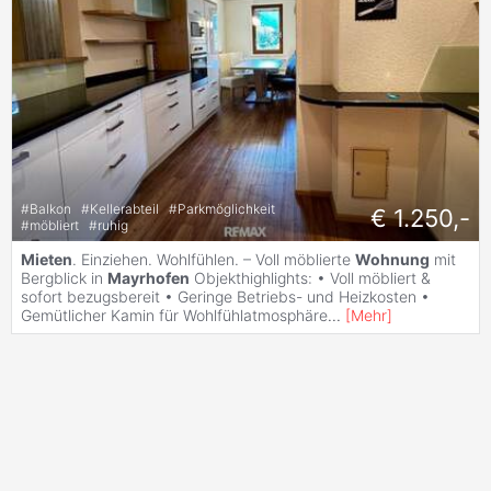
#
Balkon
#
Kellerabteil
#
Parkmöglichkeit
€ 1.250,-
#
möbliert
#
ruhig
Mieten
. Einziehen. Wohlfühlen. – Voll möblierte
Wohnung
mit
Bergblick in
Mayrhofen
Objekthighlights: • Voll möbliert &
sofort bezugsbereit • Geringe Betriebs- und Heizkosten •
Gemütlicher Kamin für Wohlfühlatmosphäre
...
[
Mehr
]