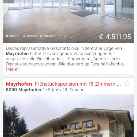
€ 4.511,95
#
Handel
#
Balkon
#
Parkmöglichkeit
Dieses repräsentative Geschäftslokal in zentraler Lage von
Mayrhofen
bietet hervorragende Voraussetzungen für
anspruchsvolle Einzelhandels-, Showroom-, Agentur- oder
Dienstleistungsnutzungen. Die ebenerdige Geschäftsfläche
...
[
Mehr
]
Mayrhofen
: Frühstückspension mit 16 Zimmern und viel Potential
6290
Mayrhofen
/ 780m² /
16 Zimmer