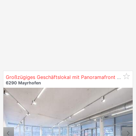
Großzügiges Geschäftslokal mit Panoramafront in
Mayr
6290
Mayrhofen