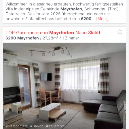
Willkommen in dieser neu erbauten, hochwertig fertiggestellten
Villa in der alpinen Gemeinde
Mayrhofen
, Schwendau (Tirol),
Österreich. Das im Jahr 2025 übergebene und noch nie
bewohnte Einfamilienhaus befindet sich
6290
...
[
Mehr
]
TOP Garconniere in
Mayrhofen
Nähe Skilift
6290
Mayrhofen
/ 27,28m² /
1 Zimmer
#
Garconniere
#
Balkon
#
Kellerabteil