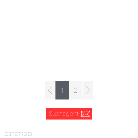
1
2
Suchagent
ÖSTERREICH