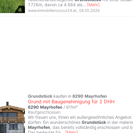
7.726m, davon ca 4.684 als
...
[
Mehr
]
www.immobilienscout24.at
,
04.05.2026
Grundstück
kaufen in
6290
Mayrhofen
Grund mit Baugenehmigung für 2 DHH
6290
Mayrhofen
/ 611m²
#
aufgeschlossen
Wir freuen uns, Ihnen ein außergewöhnliches Angebot 
dürfen: Ein wunderschönes
Grundstück
in der maler
Mayrhofen
, das bereits vollständig erschlossen und 
Das bedeutet für
...
[
Mehr
]