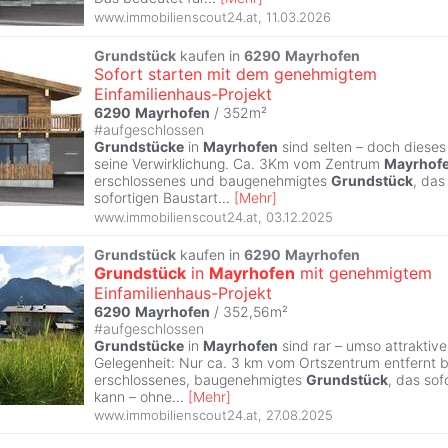
www.immobilienscout24.at
,
11.03.2026
Grundstück
kaufen in
6290
Mayrhofen
Sofort starten mit dem genehmigtem
Einfamilienhaus-Projekt
6290
Mayrhofen
/ 352m²
#
aufgeschlossen
Grundstücke
in
Mayrhofen
sind selten – doch dieses
seine Verwirklichung. Ca. 3Km vom Zentrum
Mayrhof
erschlossenes und baugenehmigtes
Grundstück
, das
sofortigen Baustart
...
[
Mehr
]
www.immobilienscout24.at
,
03.12.2025
Grundstück
kaufen in
6290
Mayrhofen
Grundstück
in
Mayrhofen
mit genehmigtem
Einfamilienhaus-Projekt
6290
Mayrhofen
/ 352,56m²
#
aufgeschlossen
Grundstücke
in
Mayrhofen
sind rar – umso attraktiver
Gelegenheit: Nur ca. 3 km vom Ortszentrum entfernt be
erschlossenes, baugenehmigtes
Grundstück
, das so
kann – ohne
...
[
Mehr
]
www.immobilienscout24.at
,
27.08.2025