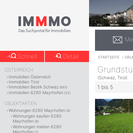
Me
Schnell
Detail
STARTSEITE
›
GRU
Grundstü
ÖSTERREICH
Immobilien Österreich
(Schwaz, Tirol)
Immobilien Tirol
1 bis 5
Immobilien Bezirk Schwaz
(661)
Immobilien 6290 Mayrhofen
(22)
OBJEKTARTEN
Wohnungen 6290 Mayrhofen
(9)
Wohnungen kaufen 6290
Mayrhofen
(8)
Wohnungen mieten 6290
Mayrhofen
(1)