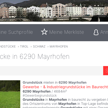
ine Suchprofile
Meine Merkliste
An
NDSTÜCKE
›
TIROL
›
SCHWAZ
›
MAYRHOFEN
cke in 6290 Mayrhofen
S
Grundstück
mieten in
6290
Mayrhofen
Gewerbe - & Industriegrundstücke im Baurecht
6290
Mayrhofen
/ 4684m²
#
Gewerbegrundstück
Grundstücke
in
Mayrhofen
in baurecht zu vergeben 
des Ortszentrums von
Mayrhofen
in Top-Lage befinde
nebeneinanderliegende
Grundstücke
mit einer Gesam