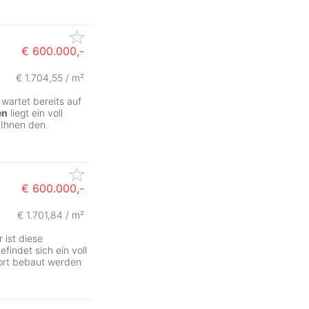
€ 600.000,-
€ 1.704,55 / m²
 wartet bereits auf
en
liegt ein voll
 Ihnen den
€ 600.000,-
€ 1.701,84 / m²
 ist diese
findet sich ein voll
fort bebaut werden