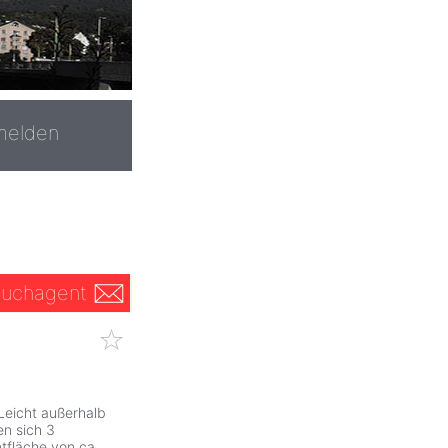
melden
uchagent
Leicht außerhalb
n sich 3
tfläche von ca.