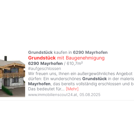
Grundstück
kaufen in
6290
Mayrhofen
Grundstück
mit Baugenehmigung
6290
Mayrhofen
/ 610,7m²
#
aufgeschlossen
Wir freuen uns, Ihnen ein außergewöhnliches Angebot 
dürfen: Ein wunderschönes
Grundstück
in der maler
Mayrhofen
, das bereits vollständig erschlossen und 
Das bedeutet für
...
[
Mehr
]
www.immobilienscout24.at
,
05.08.2025