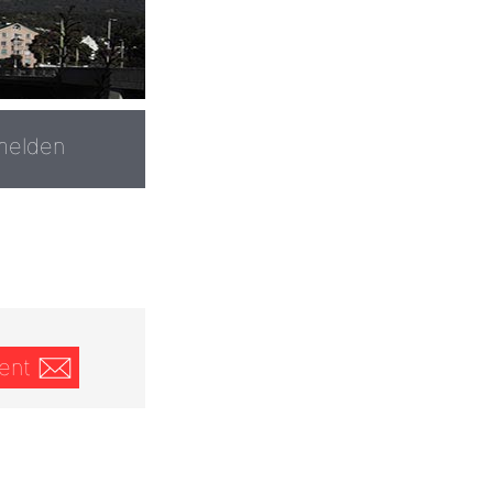
melden
ent