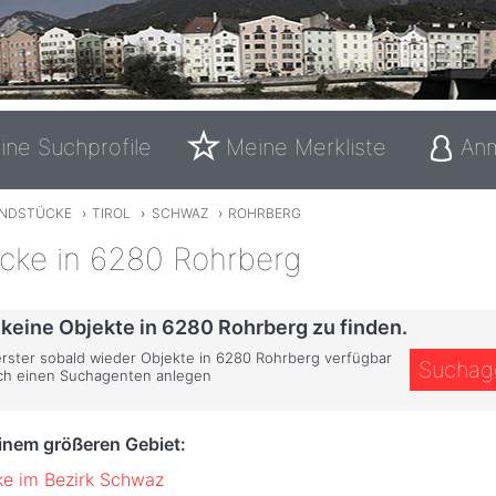
ine Suchprofile
Meine Merkliste
An
NDSTÜCKE
›
TIROL
›
SCHWAZ
›
ROHRBERG
cke in 6280 Rohrberg
 keine Objekte in 6280 Rohrberg zu finden.
 erster sobald wieder Objekte in 6280 Rohrberg verfügbar
Suchag
ich einen Suchagenten anlegen
einem größeren Gebiet:
e im Bezirk Schwaz