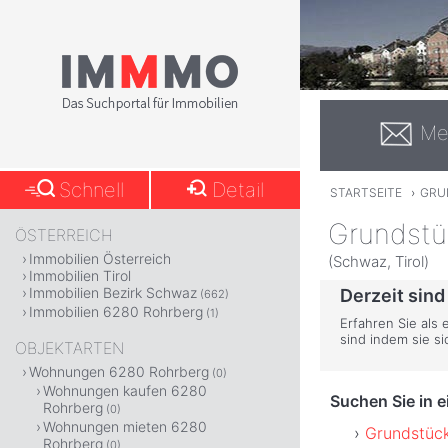
Me
Schnell
Detail
STARTSEITE
›
GRU
Grundstü
ÖSTERREICH
Immobilien Österreich
(Schwaz, Tirol)
Immobilien Tirol
Immobilien Bezirk Schwaz
Derzeit sind
(662)
Immobilien 6280 Rohrberg
(1)
Erfahren Sie als
sind indem sie s
OBJEKTARTEN
Wohnungen 6280 Rohrberg
(0)
Wohnungen kaufen 6280
Suchen Sie in 
Rohrberg
(0)
Wohnungen mieten 6280
Grundstück
Rohrberg
(0)