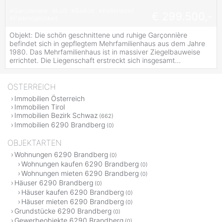
#
Garconniere
#
Loft
#
Balkon
#
Kellerabteil
€ 299.500,-
#
Parkmöglichkeit
Objekt: Die schön geschnittene und ruhige Garçonnière
befindet sich in gepflegtem Mehrfamilienhaus aus dem Jahre
1980. Das Mehrfamilienhaus ist in massiver Ziegelbauweise
errichtet. Die Liegenschaft erstreckt sich insgesamt...
ÖSTERREICH
Immobilien Österreich
Immobilien Tirol
Immobilien Bezirk Schwaz
(662)
Immobilien 6290 Brandberg
(0)
OBJEKTARTEN
Wohnungen 6290 Brandberg
(0)
Wohnungen kaufen 6290 Brandberg
(0)
Wohnungen mieten 6290 Brandberg
(0)
Häuser 6290 Brandberg
(0)
Häuser kaufen 6290 Brandberg
(0)
Häuser mieten 6290 Brandberg
(0)
Grundstücke 6290 Brandberg
(0)
Gewerbeobjekte 6290 Brandberg
(0)