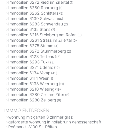
Immobilien 6272 Ried im Zillertal
(1)
Immobilien 6280 Rohrberg
(1)
Immobilien 6262 Schlitters
(5)
Immobilien 6130 Schwaz
(186)
Immobilien 6283 Schwendau
(2)
Immobilien 6135 Stans
(7)
Immobilien 6215 Steinberg am Rofan
(6)
Immobilien 6261 Strass im Zillertal
(0)
Immobilien 6275 Stumm
(4)
Immobilien 6272 Stummerberg
(2)
Immobilien 6123 Terfens
(15)
Immobilien 6293 Tux
(23)
Immobilien 6271 Uderns
(10)
Immobilien 6134 Vomp
(45)
Immobilien 6114 Weer
(1)
Immobilien 6133 Weerberg
(11)
Immobilien 6210 Wiesing
(19)
Immobilien 6280 Zell am Ziller
(6)
Immobilien 6280 Zellberg
(0)
IMMMO ENTDECKEN
wohnung mit garten 3 zimmer graz
geförderte wohnung in hollabrunn genossenschaft
Roßmarkt, 3100 St. Pölten