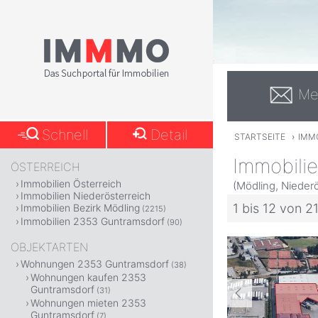
Me
Schnell
Detail
STARTSEITE
›
IMMO
Immobili
ÖSTERREICH
Immobilien Österreich
(Mödling, Niederö
Immobilien Niederösterreich
1 bis 12 von 2
Immobilien Bezirk Mödling
(2215)
Immobilien 2353 Guntramsdorf
(90)
OBJEKTARTEN
Wohnungen 2353 Guntramsdorf
(38)
Wohnungen kaufen 2353
Guntramsdorf
(31)
Wohnungen mieten 2353
Guntramsdorf
(7)