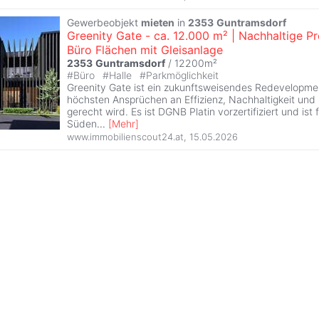
Gewerbeobjekt
mieten
in
2353
Guntramsdorf
Greenity Gate - ca. 12.000 m² | Nachhaltige P
Büro Flächen mit Gleisanlage
2353
Guntramsdorf
/ 12200m²
#
Büro
#
Halle
#
Parkmöglichkeit
Greenity Gate ist ein zukunftsweisendes Redevelopme
höchsten Ansprüchen an Effizienz, Nachhaltigkeit und 
gerecht wird. Es ist DGNB Platin vorzertifiziert und ist f
Süden
...
[
Mehr
]
www.immobilienscout24.at
,
15.05.2026