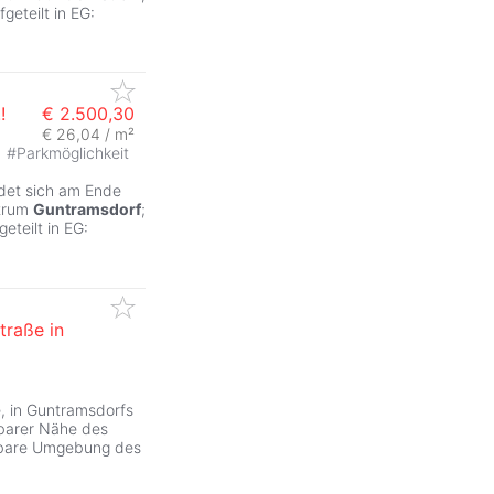
geteilt in EG:
!
€ 2.500,30
€ 26,04 / m²
#
Parkmöglichkeit
ndet sich am Ende
ntrum
Guntramsdorf
;
eteilt in EG:
traße in
e, in Guntramsdorfs
lbarer Nähe des
elbare Umgebung des