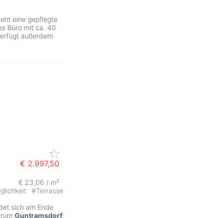
teht eine gepflegte
es Büro mit ca. 40
verfügt außerdem
€ 2.997,50
€ 23,06 / m²
glichkeit
#
Terrasse
ndet sich am Ende
ntrum
Guntramsdorf
;