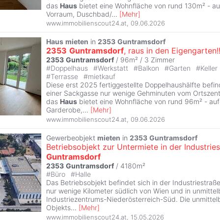
das
Haus
bietet eine Wohnfläche von rund 130m² - auf
Vorraum, Duschbad/
...
[
Mehr
]
www.immobilienscout24.at
,
09.06.2026
Haus
mieten
in
2353
Guntramsdorf
2353
Guntramsdorf
, raus in den Eigengarten!!
2353
Guntramsdorf
/ 96m² /
3 Zimmer
#
Doppelhaus
#
Werkstatt
#
Balkon
#
Garten
#
Keller
#
Terrasse
#
mietkauf
Diese erst 2025 fertiggestellte Doppelhaushälfte befi
einer Sackgasse nur wenige Gehminuten vom Ortsze
das
Haus
bietet eine Wohnfläche von rund 96m² - aufg
Garderobe,
...
[
Mehr
]
www.immobilienscout24.at
,
09.06.2026
Gewerbeobjekt
mieten
in
2353
Guntramsdorf
Betriebsobjekt zur Untermiete in der Industries
Guntramsdorf
2353
Guntramsdorf
/ 4180m²
#
Büro
#
Halle
Das Betriebsobjekt befindet sich in der Industriestraß
nur wenige Kilometer südlich von Wien und in unmitte
Industriezentrums-Niederösterreich-Süd. Die unmitt
Objekts
...
[
Mehr
]
www.immobilienscout24.at
,
15.05.2026