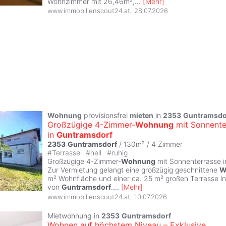
Wohnzimmer mit 26,46m²,
...
[
Mehr
]
www.immobilienscout24.at
,
28.07.2026
Wohnung
provisionsfrei
mieten
in
2353
Guntramsdo
Großzügige 4-Zimmer-
Wohnung
mit Sonnente
in
Guntramsdorf
2353
Guntramsdorf
/ 130m² /
4 Zimmer
#
Terrasse
#
hell
#
ruhig
Großzügige 4-Zimmer-
Wohnung
mit Sonnenterrasse 
Zur Vermietung gelangt eine großzügig geschnittene
W
m² Wohnfläche und einer ca. 25 m² großen Terrasse in
von
Guntramsdorf
.
...
[
Mehr
]
www.immobilienscout24.at
,
10.07.2026
Mietwohnung in
2353
Guntramsdorf
Wohnen auf höchstem Niveau – Exklusive