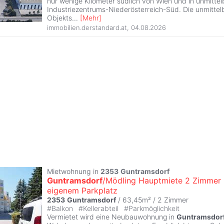
nur wenige Kilometer südlich von Wien und in unmitte
Industriezentrums-Niederösterreich-Süd. Die unmitt
Objekts
...
[
Mehr
]
immobilien.derstandard.at
,
04.08.2026
Mietwohnung in
2353
Guntramsdorf
Guntramsdorf
/Mödling Hauptmiete 2 Zimmer 
eigenem Parkplatz
2353
Guntramsdorf
/ 63,45m² /
2 Zimmer
#
Balkon
#
Kellerabteil
#
Parkmöglichkeit
Vermietet wird eine Neubauwohnung in
Guntramsdor