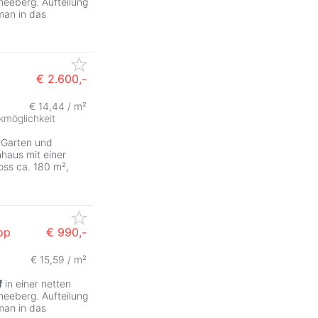
eeberg. Aufteilung
man in das
€ 2.600,-
€ 14,44 / m²
ZurÃ
kmöglichkeit
m Garten und
nhaus mit einer
ss ca. 180 m²,
op
€ 990,-
€ 15,59 / m²
f
in einer netten
eeberg. Aufteilung
man in das