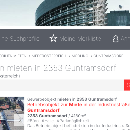
ine Suchprofile
Meine Merkliste
An
BILIEN MIETEN
›
NIEDERÖSTERREICH
›
MÖDLING
›
GUNTRAMSDORF
en mieten in 2353 Guntramsdorf
sterreich)
S
1
Gewerbeobjekt
mieten
in
2353
Guntramsdorf
Betriebsobjekt zur
Miete
in der Industriestraß
Guntramsdorf
2353
Guntramsdorf
/ 4180m²
#
Büro
#
Halle
#
Parkmöglichkeit
Das Betriebsobjekt befindet sich in der Industriestraß