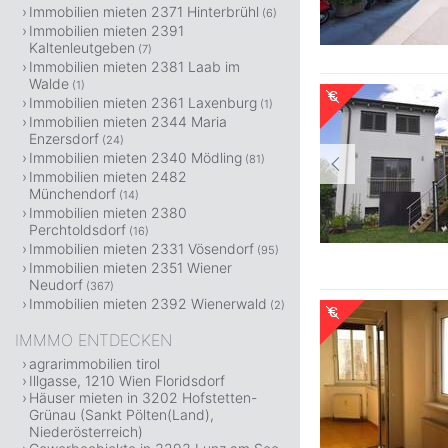
Immobilien mieten 2371 Hinterbrühl
(6)
Immobilien mieten 2391
Kaltenleutgeben
(7)
Immobilien mieten 2381 Laab im
Walde
(1)
Immobilien mieten 2361 Laxenburg
(1)
Immobilien mieten 2344 Maria
Enzersdorf
(24)
Immobilien mieten 2340 Mödling
(81)
Immobilien mieten 2482
Münchendorf
(14)
Immobilien mieten 2380
Perchtoldsdorf
(16)
Immobilien mieten 2331 Vösendorf
(95)
Immobilien mieten 2351 Wiener
Neudorf
(367)
Immobilien mieten 2392 Wienerwald
(2)
IMMMO ENTDECKEN
agrarimmobilien tirol
Illgasse, 1210 Wien Floridsdorf
Häuser mieten in 3202 Hofstetten-
Grünau (Sankt Pölten(Land),
Niederösterreich)