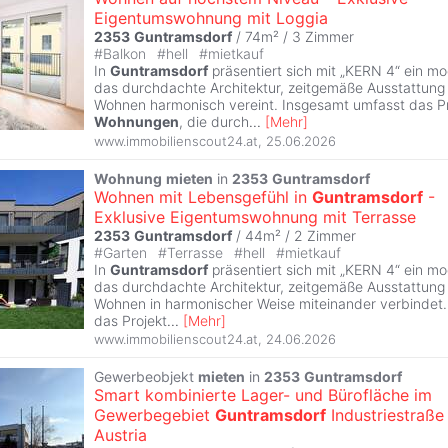
Eigentumswohnung mit Loggia
2353
Guntramsdorf
/ 74m² /
3 Zimmer
#
Balkon
#
hell
#
mietkauf
In
Guntramsdorf
präsentiert sich mit „KERN 4“ ein m
das durchdachte Architektur, zeitgemäße Ausstattung
Wohnen harmonisch vereint. Insgesamt umfasst das Pr
Wohnungen
, die durch
...
[
Mehr
]
www.immobilienscout24.at
,
25.06.2026
Wohnung
mieten
in
2353
Guntramsdorf
Wohnen mit Lebensgefühl in
Guntramsdorf
-
Exklusive Eigentumswohnung mit Terrasse
2353
Guntramsdorf
/ 44m² /
2 Zimmer
#
Garten
#
Terrasse
#
hell
#
mietkauf
In
Guntramsdorf
präsentiert sich mit „KERN 4“ ein m
das durchdachte Architektur, zeitgemäße Ausstattung
Wohnen in harmonischer Weise miteinander verbindet
das Projekt
...
[
Mehr
]
www.immobilienscout24.at
,
24.06.2026
Gewerbeobjekt
mieten
in
2353
Guntramsdorf
Smart kombinierte Lager- und Bürofläche im
Gewerbegebiet
Guntramsdorf
Industriestraße
Austria