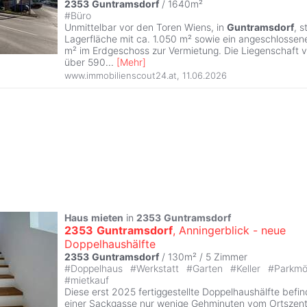
2353
Guntramsdorf
/ 1640m²
#
Büro
Unmittelbar vor den Toren Wiens, in
Guntramsdorf
, s
Lagerfläche mit ca. 1.050 m² sowie ein angeschlossen
m² im Erdgeschoss zur Vermietung. Die Liegenschaft 
über 590
...
[
Mehr
]
www.immobilienscout24.at
,
11.06.2026
Haus
mieten
in
2353
Guntramsdorf
2353
Guntramsdorf
, Anningerblick - neue
Doppelhaushälfte
2353
Guntramsdorf
/ 130m² /
5 Zimmer
#
Doppelhaus
#
Werkstatt
#
Garten
#
Keller
#
Parkmö
#
mietkauf
Diese erst 2025 fertiggestellte Doppelhaushälfte befi
einer Sackgasse nur wenige Gehminuten vom Ortsze