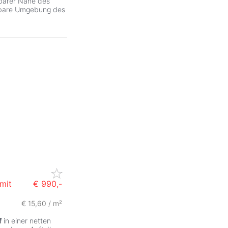
lbarer Nähe des
elbare Umgebung des
mit
€ 990,-
€ 15,60 / m²
f
in einer netten