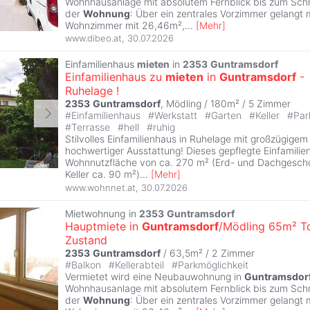
Wohnhausanlage mit absolutem Fernblick bis zum Schn
der
Wohnung
: Über ein zentrales Vorzimmer gelangt 
Wohnzimmer mit 26,46m²,
...
[
Mehr
]
www.dibeo.at
,
30.07.2026
Einfamilienhaus
mieten
in
2353
Guntramsdorf
Einfamilienhaus zu
mieten
in
Guntramsdorf
-
Ruhelage !
2353
Guntramsdorf
, Mödling / 180m² /
5 Zimmer
#
Einfamilienhaus
#
Werkstatt
#
Garten
#
Keller
#
Par
#
Terrasse
#
hell
#
ruhig
Stilvolles Einfamilienhaus in Ruhelage mit großzügige
hochwertiger Ausstattung! Dieses gepflegte Einfamilie
Wohnnutzfläche von ca. 270 m² (Erd- und Dachgescho
Keller ca. 90 m²)
...
[
Mehr
]
www.wohnnet.at
,
30.07.2026
Mietwohnung in
2353
Guntramsdorf
Hauptmiete in
Guntramsdorf
/Mödling 65m² T
Zustand
2353
Guntramsdorf
/ 63,5m² /
2 Zimmer
#
Balkon
#
Kellerabteil
#
Parkmöglichkeit
Vermietet wird eine Neubauwohnung in
Guntramsdor
Wohnhausanlage mit absolutem Fernblick bis zum Schn
der
Wohnung
: Über ein zentrales Vorzimmer gelangt 