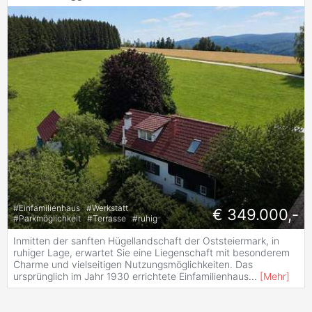
#
Einfamilienhaus
#
Werkstatt
€ 349.000,-
#
Parkmöglichkeit
#
Terrasse
#
ruhig
Inmitten der sanften Hügellandschaft der Oststeiermark, in
ruhiger Lage, erwartet Sie eine Liegenschaft mit besonderem
Charme und vielseitigen Nutzungsmöglichkeiten. Das
ursprünglich im Jahr 1930 errichtete Einfamilienhaus
...
[
Mehr
]