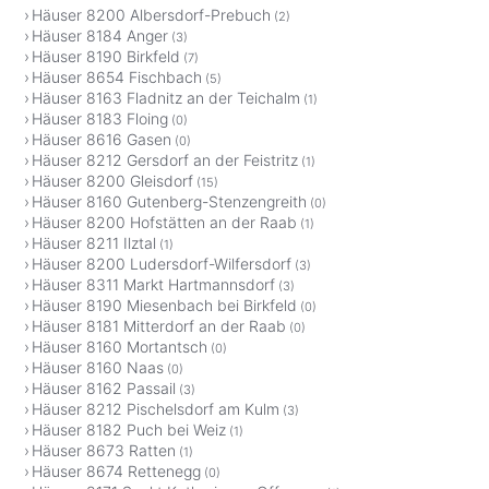
Häuser 8200 Albersdorf-Prebuch
(2)
Häuser 8184 Anger
(3)
Häuser 8190 Birkfeld
(7)
Häuser 8654 Fischbach
(5)
Häuser 8163 Fladnitz an der Teichalm
(1)
Häuser 8183 Floing
(0)
Häuser 8616 Gasen
(0)
Häuser 8212 Gersdorf an der Feistritz
(1)
Häuser 8200 Gleisdorf
(15)
Häuser 8160 Gutenberg-Stenzengreith
(0)
Häuser 8200 Hofstätten an der Raab
(1)
Häuser 8211 Ilztal
(1)
Häuser 8200 Ludersdorf-Wilfersdorf
(3)
Häuser 8311 Markt Hartmannsdorf
(3)
Häuser 8190 Miesenbach bei Birkfeld
(0)
Häuser 8181 Mitterdorf an der Raab
(0)
Häuser 8160 Mortantsch
(0)
Häuser 8160 Naas
(0)
Häuser 8162 Passail
(3)
Häuser 8212 Pischelsdorf am Kulm
(3)
Häuser 8182 Puch bei Weiz
(1)
Häuser 8673 Ratten
(1)
Häuser 8674 Rettenegg
(0)