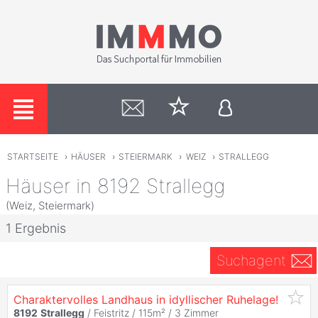
STARTSEITE
›
HÄUSER
›
STEIERMARK
›
WEIZ
›
STRALLEGG
Häuser in 8192 Strallegg
(Weiz, Steiermark)
1 Ergebnis
Suchagent
Charaktervolles Landhaus in idyllischer Ruhelage!
8192
Strallegg
/ Feistritz / 115m² /
3 Zimmer