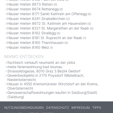
Häuser mieten 8673 Ratten
(0)
Häuser mieten 8674 Rettenegg
(0)
Häuser mieten 8171 Sankt Kathrein am Offenegg
(0)
Häuser mieten 8261 Sinabelkirchen
(2)
Häuser mieten 8672 St. Kathrein am Hauenstein
(0)
Häuser mieten 8321 St. Margarethen an der Raab
(0)
Häuser mieten 8192 Strallegg
(0)
Häuser mieten 8181 St. Ruprecht an der Raab
(1)
Häuser mieten 8160 Thannhausen
(0)
Häuser mieten 8160 Weiz
(1)
IMMMO ENTDECKEN
fischteich verkauft neumarkt an der ybbs
miete ferienwohnung bad blumau
Strassoldogasse, 8010 Graz 3.Bezirk Geidorf
Gewerbeobjekte in 2170 Poysdorf (Mistelbach,
Niederösterreich)
Häuser in 4550 Kremsmünster (Kirchdorf an der Krems,
Oberösterreich)
Genossenschaftswohnungen kaufen in Salzburg(Stadt)
(Salzburg)
NUTZUNGSBEDINGUNGEN
DATENSCHUTZ
IMPRESSUM
TIPPS