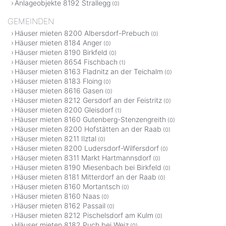
Anlageobjekte 8192 Strallegg
(0)
GEMEINDEN
Häuser mieten 8200 Albersdorf-Prebuch
(0)
Häuser mieten 8184 Anger
(0)
Häuser mieten 8190 Birkfeld
(0)
Häuser mieten 8654 Fischbach
(1)
Häuser mieten 8163 Fladnitz an der Teichalm
(0)
Häuser mieten 8183 Floing
(0)
Häuser mieten 8616 Gasen
(0)
Häuser mieten 8212 Gersdorf an der Feistritz
(0)
Häuser mieten 8200 Gleisdorf
(1)
Häuser mieten 8160 Gutenberg-Stenzengreith
(0)
Häuser mieten 8200 Hofstätten an der Raab
(0)
Häuser mieten 8211 Ilztal
(0)
Häuser mieten 8200 Ludersdorf-Wilfersdorf
(0)
Häuser mieten 8311 Markt Hartmannsdorf
(0)
Häuser mieten 8190 Miesenbach bei Birkfeld
(0)
Häuser mieten 8181 Mitterdorf an der Raab
(0)
Häuser mieten 8160 Mortantsch
(0)
Häuser mieten 8160 Naas
(0)
Häuser mieten 8162 Passail
(0)
Häuser mieten 8212 Pischelsdorf am Kulm
(0)
Häuser mieten 8182 Puch bei Weiz
(0)