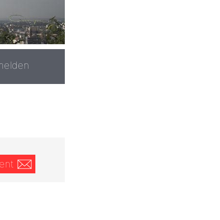
melden
ent