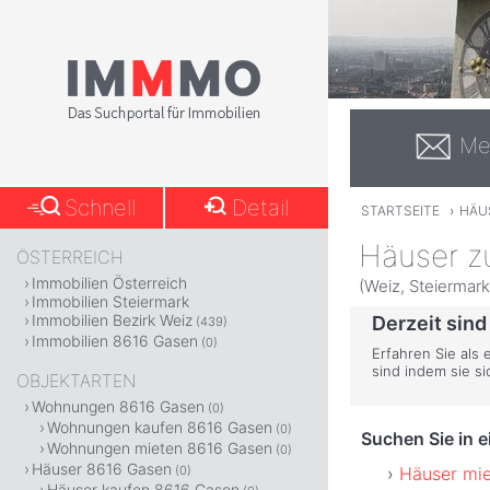
Me
Schnell
Detail
STARTSEITE
›
HÄU
Häuser z
ÖSTERREICH
Immobilien Österreich
(Weiz, Steiermark
Immobilien Steiermark
Immobilien Bezirk Weiz
Derzeit sind
(439)
Immobilien 8616 Gasen
(0)
Erfahren Sie als
sind indem sie s
OBJEKTARTEN
Wohnungen 8616 Gasen
(0)
Wohnungen kaufen 8616 Gasen
(0)
Suchen Sie in 
Wohnungen mieten 8616 Gasen
(0)
Häuser 8616 Gasen
Häuser mie
(0)
Häuser kaufen 8616 Gasen