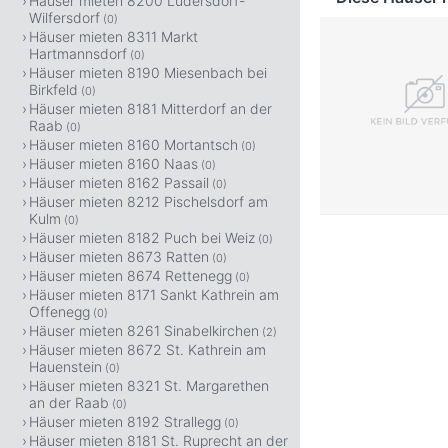
Häuser mieten 8200 Ludersdorf-
Wilfersdorf
(0)
Häuser mieten 8311 Markt
Hartmannsdorf
(0)
Häuser mieten 8190 Miesenbach bei
Birkfeld
(0)
Häuser mieten 8181 Mitterdorf an der
Raab
(0)
Häuser mieten 8160 Mortantsch
(0)
Häuser mieten 8160 Naas
(0)
Häuser mieten 8162 Passail
(0)
Häuser mieten 8212 Pischelsdorf am
Kulm
(0)
Häuser mieten 8182 Puch bei Weiz
(0)
Häuser mieten 8673 Ratten
(0)
Häuser mieten 8674 Rettenegg
(0)
Häuser mieten 8171 Sankt Kathrein am
Offenegg
(0)
Häuser mieten 8261 Sinabelkirchen
(2)
Häuser mieten 8672 St. Kathrein am
Hauenstein
(0)
Häuser mieten 8321 St. Margarethen
an der Raab
(0)
Häuser mieten 8192 Strallegg
(0)
Häuser mieten 8181 St. Ruprecht an der