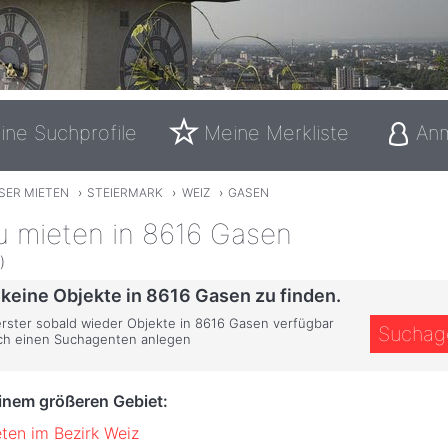
ine Suchprofile
Meine Merkliste
An
SER MIETEN
›
STEIERMARK
›
WEIZ
›
GASEN
u mieten in 8616 Gasen
)
 keine Objekte in 8616 Gasen zu finden.
 erster sobald wieder Objekte in 8616 Gasen verfügbar
Suchag
ich einen Suchagenten anlegen
einem größeren Gebiet:
ten im Bezirk Weiz