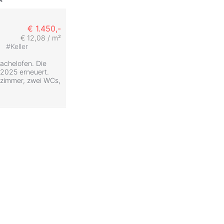
€ 1.450,-
€ 12,08 / m²
n
#
Keller
achelofen. Die
 2025 erneuert.
nzimmer, zwei WCs,