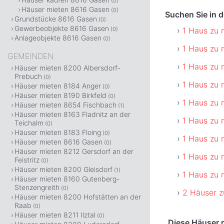
(0)
Häuser mieten 8616 Gasen
(0)
Suchen Sie in
Grundstücke 8616 Gasen
(0)
Gewerbeobjekte 8616 Gasen
1 Haus zu 
(0)
Anlageobjekte 8616 Gasen
(0)
1 Haus zu 
GEMEINDEN
1 Haus zu 
Häuser mieten 8200 Albersdorf-
Prebuch
(0)
1 Haus zu 
Häuser mieten 8184 Anger
(0)
Häuser mieten 8190 Birkfeld
(0)
1 Haus zu 
Häuser mieten 8654 Fischbach
(1)
Häuser mieten 8163 Fladnitz an der
1 Haus zu 
Teichalm
(0)
Häuser mieten 8183 Floing
(0)
1 Haus zu 
Häuser mieten 8616 Gasen
(0)
Häuser mieten 8212 Gersdorf an der
1 Haus zu 
Feistritz
(0)
Häuser mieten 8200 Gleisdorf
(1)
1 Haus zu 
Häuser mieten 8160 Gutenberg-
Stenzengreith
(0)
2 Häuser z
Häuser mieten 8200 Hofstätten an der
Raab
(0)
Häuser mieten 8211 Ilztal
(0)
Diese Häuser m