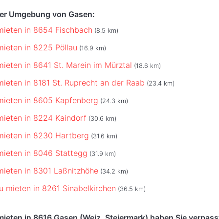
 der Umgebung von Gasen:
mieten in 8654 Fischbach
(8.5 km)
mieten in 8225 Pöllau
(16.9 km)
mieten in 8641 St. Marein im Mürztal
(18.6 km)
mieten in 8181 St. Ruprecht an der Raab
(23.4 km)
mieten in 8605 Kapfenberg
(24.3 km)
mieten in 8224 Kaindorf
(30.6 km)
mieten in 8230 Hartberg
(31.6 km)
mieten in 8046 Stattegg
(31.9 km)
mieten in 8301 Laßnitzhöhe
(34.2 km)
u mieten in 8261 Sinabelkirchen
(36.5 km)
ieten in 8616 Gasen (Weiz, Steiermark) haben Sie verpass