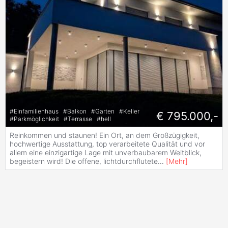
#
Einfamilienhaus
#
Balkon
#
Garten
#
Keller
€ 795.000,-
#
Parkmöglichkeit
#
Terrasse
#
hell
Reinkommen und staunen! Ein Ort, an dem Großzügigkeit,
hochwertige Ausstattung, top verarbeitete Qualität und vor
allem eine einzigartige Lage mit unverbaubarem Weitblick,
begeistern wird! Die offene, lichtdurchflutete
...
[
Mehr
]