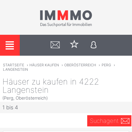
STARTSEITE
›
HÄUSER KAUFEN
›
OBERÖSTERREICH
›
PERG
›
LANGENSTEIN
Häuser zu kaufen in 4222
Langenstein
(Perg, Oberösterreich)
1 bis 4
Suchagent