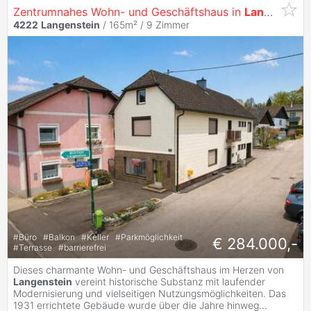
Zentrumnahes Wohn- und Geschäftshaus in
Langenstein
4222
Langenstein
/ 165m² /
9 Zimmer
#
Büro
#
Balkon
#
Keller
#
Parkmöglichkeit
€ 284.000,-
#
Terrasse
#
barrierefrei
Dieses charmante Wohn- und Geschäftshaus im Herzen von
Langenstein
vereint historische Substanz mit laufender
Modernisierung und vielseitigen Nutzungsmöglichkeiten. Das
1931 errichtete Gebäude wurde über die Jahre hinweg
...