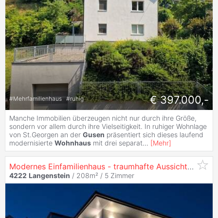
€ 397.000,-
#
Mehrfamilienhaus
#
ruhig
Manche Immobilien überzeugen nicht nur durch ihre Größe,
sondern vor allem durch ihre Vielseitigkeit. In ruhiger Wohnlage
von St.Georgen an der
Gusen
präsentiert sich dieses laufend
modernisierte
Wohnhaus
mit drei separat
...
[
Mehr
]
Modernes Einfamilienhaus - traumhafte Aussichtslage!
4222
Langenstein
/ 208m² /
5 Zimmer