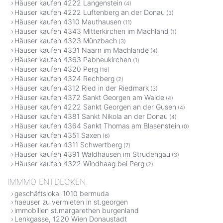
Häuser kaufen 4222 Langenstein
(4)
Häuser kaufen 4222 Luftenberg an der Donau
(3)
Häuser kaufen 4310 Mauthausen
(11)
Häuser kaufen 4343 Mitterkirchen im Machland
(1)
Häuser kaufen 4323 Münzbach
(3)
Häuser kaufen 4331 Naarn im Machlande
(4)
Häuser kaufen 4363 Pabneukirchen
(1)
Häuser kaufen 4320 Perg
(16)
Häuser kaufen 4324 Rechberg
(2)
Häuser kaufen 4312 Ried in der Riedmark
(3)
Häuser kaufen 4372 Sankt Georgen am Walde
(4)
Häuser kaufen 4222 Sankt Georgen an der Gusen
(4)
Häuser kaufen 4381 Sankt Nikola an der Donau
(4)
Häuser kaufen 4364 Sankt Thomas am Blasenstein
(0)
Häuser kaufen 4351 Saxen
(6)
Häuser kaufen 4311 Schwertberg
(7)
Häuser kaufen 4391 Waldhausen im Strudengau
(3)
Häuser kaufen 4322 Windhaag bei Perg
(2)
IMMMO ENTDECKEN
geschäftslokal 1010 bermuda
haeuser zu vermieten in st.georgen
immobilien st.margarethen burgenland
Lenkgasse, 1220 Wien Donaustadt