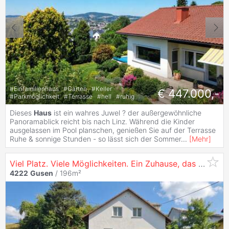
#
Einfamilienhaus
#
Garten
#
Keller
€ 447.000,-
#
Parkmöglichkeit
#
Terrasse
#
hell
#
ruhig
Dieses
Haus
ist ein wahres Juwel ? der außergewöhnliche
Panoramablick reicht bis nach Linz. Während die Kinder
ausgelassen im Pool planschen, genießen Sie auf der Terrasse
Ruhe & sonnige Stunden - so lässt sich der Sommer
...
[
Mehr
]
Viel Platz. Viele Möglichkeiten. Ein Zuhause, das sich Ihrem Leben anpasst.
4222
Gusen
/ 196m²