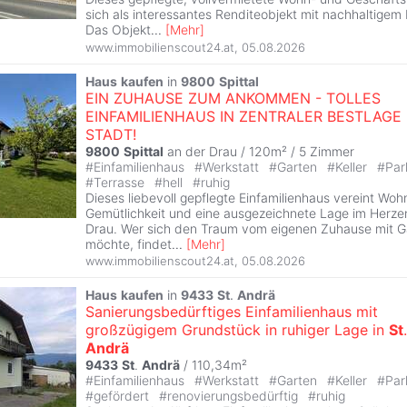
sich als interessantes Renditeobjekt mit nachhaltigem 
Das Objekt
...
[
Mehr
]
www.immobilienscout24.at
,
05.08.2026
Haus
kaufen
in
9800
Spittal
EIN ZUHAUSE ZUM ANKOMMEN - TOLLES
EINFAMILIENHAUS IN ZENTRALER BESTLAGE
STADT!
9800
Spittal
an der Drau / 120m² /
5 Zimmer
#
Einfamilienhaus
#
Werkstatt
#
Garten
#
Keller
#
Par
#
Terrasse
#
hell
#
ruhig
Dieses liebevoll gepflegte Einfamilienhaus vereint Wohn
Gemütlichkeit und eine ausgezeichnete Lage im Herz
Drau. Wer sich den Traum vom eigenen Zuhause mit Ga
möchte, findet
...
[
Mehr
]
www.immobilienscout24.at
,
05.08.2026
Haus
kaufen
in
9433
St
.
Andrä
Sanierungsbedürftiges Einfamilienhaus mit
großzügigem Grundstück in ruhiger Lage in
St
.
Andrä
9433
St
.
Andrä
/ 110,34m²
#
Einfamilienhaus
#
Werkstatt
#
Garten
#
Keller
#
Par
#
gefördert
#
renovierungsbedürftig
#
ruhig