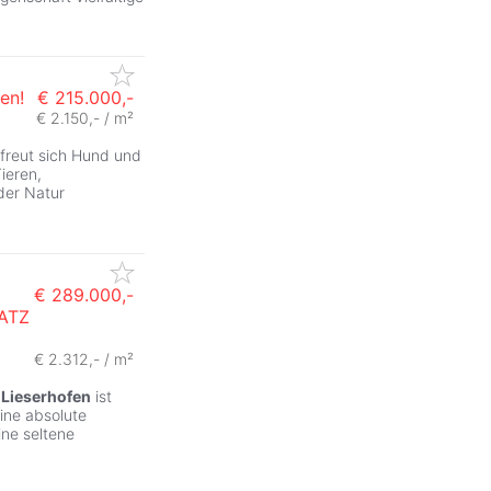
en!
€ 215.000,-
€ 2.150,- / m²
r freut sich Hund und
ieren,
der Natur
€ 289.000,-
ATZ
€ 2.312,- / m²
n
Lieserhofen
ist
eine absolute
ine seltene