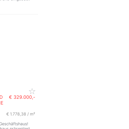
D
€ 329.000,-
HE
€ 1.778,38 / m²
 Geschäftshaus!
haus präsentiert