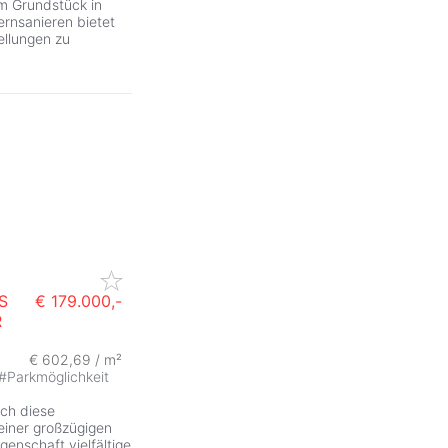
m Grundstück in
ernsanieren bietet
ellungen zu
S
€ 179.000,-
R
€ 602,69 / m²
#
Parkmöglichkeit
ich diese
einer großzügigen
enschaft vielfältige