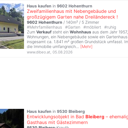
Haus
kaufen
in
9602
Hohenthurn
Zweifamilienhaus mit Nebengebäude und
großzügigem Garten nahe Dreiländereck !
9602
Hohenthurn
/ 140m² /
5 Zimmer
#
Mehrfamilienhaus
#
Garten
#
möbliert
#
ruhig
Zum
Verkauf
steht ein
Wohnhaus
aus dem Jahr 1957,
Wohnungen, ein Nebengebäude sowie ein Gartenhaus
insgesamt ca. 1.841 m² großen Grundstück umfasst. 
die Immobilie umfangreich
...
[
Mehr
]
www.dibeo.at
,
05.08.2026
Haus
kaufen
in
9530
Bleiberg
Entwicklungsobjekt in Bad
Bleiberg
– ehemali
Gasthaus mit Gästezimmern
9530
Bleiberg
-Kreuth