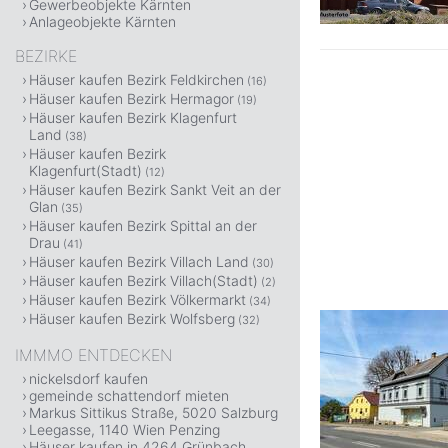
Gewerbeobjekte Kärnten
Anlageobjekte Kärnten
BEZIRKE
Häuser kaufen Bezirk Feldkirchen
(16)
Häuser kaufen Bezirk Hermagor
(19)
Häuser kaufen Bezirk Klagenfurt
Land
(38)
Häuser kaufen Bezirk
Klagenfurt(Stadt)
(12)
Häuser kaufen Bezirk Sankt Veit an der
Glan
(35)
Häuser kaufen Bezirk Spittal an der
Drau
(41)
Häuser kaufen Bezirk Villach Land
(30)
Häuser kaufen Bezirk Villach(Stadt)
(2)
Häuser kaufen Bezirk Völkermarkt
(34)
Häuser kaufen Bezirk Wolfsberg
(32)
IMMMO ENTDECKEN
nickelsdorf kaufen
gemeinde schattendorf mieten
Markus Sittikus Straße, 5020 Salzburg
Leegasse, 1140 Wien Penzing
Häuser kaufen in 4264 Grünbach