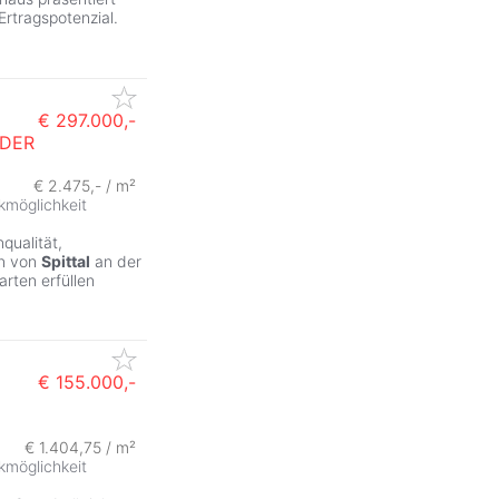
Ertragspotenzial.
€ 297.000,-
 DER
€ 2.475,- / m²
kmöglichkeit
qualität,
en von
Spittal
an der
rten erfüllen
€ 155.000,-
€ 1.404,75 / m²
kmöglichkeit