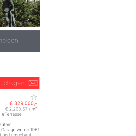
melden
uchagent
€ 329.000,-
€ 2.200,67 / m²
#
Terrasse
bautem
e Garage wurde 1961
rt und umgebaut