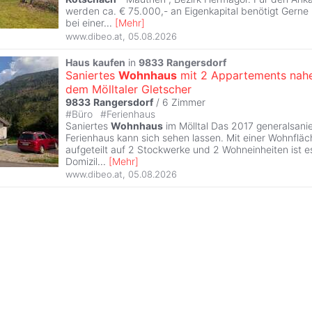
werden ca. € 75.000,- an Eigenkapital benötigt Gerne 
bei einer
...
[
Mehr
]
www.dibeo.at
,
05.08.2026
Haus
kaufen
in
9833
Rangersdorf
Saniertes
Wohnhaus
mit 2 Appartements nah
dem Mölltaler Gletscher
9833
Rangersdorf
/
6 Zimmer
#
Büro
#
Ferienhaus
Saniertes
Wohnhaus
im Mölltal Das 2017 generalsani
Ferienhaus kann sich sehen lassen. Mit einer Wohnfläc
aufgeteilt auf 2 Stockwerke und 2 Wohneinheiten ist e
Domizil
...
[
Mehr
]
www.dibeo.at
,
05.08.2026