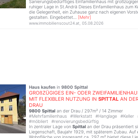
Sanierungsbedürftiges Einfamilienhaus mit großzügige
ruhiger Lage in St.Andrä Dieses Einfamilienhaus zum K
die Gelegenheit, ein Zuhause ganz nach eigenen Vorst
gestalten. Eingebettet
...
[
Mehr
]
www.immobilienscout24.at
,
05.08.2026
Haus
kaufen
in
9800
Spittal
GROßZÜGIGES EIN- ODER ZWEIFAMILIENHAU
MIT FLEXIBLER NUTZUNG IN
SPITTAL
AN DE
DRAU
9800
Spittal
an der Drau / 297m² /
14 Zimmer
#
Mehrfamilienhaus
#
Werkstatt
#
Hanglage
#
Keller
#
möbliert
#
renovierungsbedürftig
In zentraler Lage von
Spittal
an der Drau präsentiert s
Liegenschaft, Baujahr 1929, mit späterem Zubau. Auf 
Wohnfläche von insgesamt ca. 297 m² bietet diese Lieg