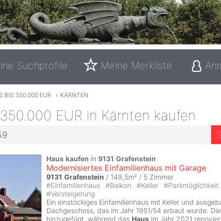
ine Suchprofile
Meine Merkliste
An
 BIS 350.000 EUR
›
KÄRNTEN
 350.000 EUR in Kärnten kaufen
S
59
Haus
kaufen
in
9131
Grafenstein
Modernisiertes Einfamilienhaus mit Garage
9131
Grafenstein
/ 149,5m² /
5 Zimmer
#
Einfamilienhaus
#
Balkon
#
Keller
#
Parkmöglichkeit
#
Versteigerung
Ein einstöckiges Einfamilienhaus mit Keller und ausge
Dachgeschoss, das im Jahr 1951/54 erbaut wurde. Di
hinzugefügt, während das
Haus
im Jahr 2021 renovie