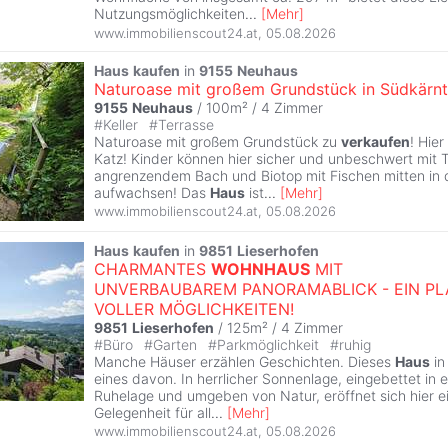
Nutzungsmöglichkeiten
...
[
Mehr
]
www.immobilienscout24.at
,
05.08.2026
Haus
kaufen
in
9155
Neuhaus
Naturoase mit großem Grundstück in Südkärnt
9155
Neuhaus
/ 100m² /
4 Zimmer
#
Keller
#
Terrasse
Naturoase mit großem Grundstück zu
verkaufen
! Hie
Katz! Kinder können hier sicher und unbeschwert mit T
angrenzendem Bach und Biotop mit Fischen mitten in 
aufwachsen! Das
Haus
ist
...
[
Mehr
]
www.immobilienscout24.at
,
05.08.2026
Haus
kaufen
in
9851
Lieserhofen
CHARMANTES
WOHNHAUS
MIT
UNVERBAUBAREM PANORAMABLICK - EIN PL
VOLLER MÖGLICHKEITEN!
9851
Lieserhofen
/ 125m² /
4 Zimmer
#
Büro
#
Garten
#
Parkmöglichkeit
#
ruhig
Manche Häuser erzählen Geschichten. Dieses
Haus
i
eines davon. In herrlicher Sonnenlage, eingebettet in 
Ruhelage und umgeben von Natur, eröffnet sich hier e
Gelegenheit für all
...
[
Mehr
]
www.immobilienscout24.at
,
05.08.2026