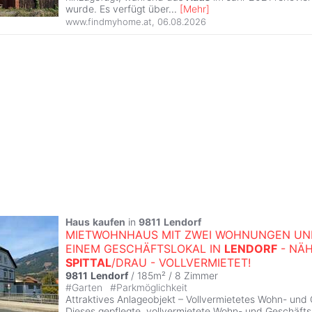
wurde. Es verfügt über
...
[
Mehr
]
www.findmyhome.at
,
06.08.2026
Haus
kaufen
in
9811
Lendorf
MIETWOHNHAUS MIT ZWEI WOHNUNGEN UN
EINEM GESCHÄFTSLOKAL IN
LENDORF
- NÄ
SPITTAL
/DRAU - VOLLVERMIETET!
9811
Lendorf
/ 185m² /
8 Zimmer
#
Garten
#
Parkmöglichkeit
Attraktives Anlageobjekt – Vollvermietetes Wohn- und
Dieses gepflegte, vollvermietete Wohn- und Geschäfts