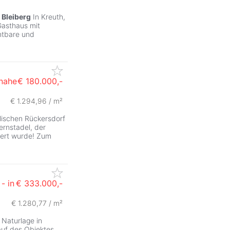
d
Bleiberg
In Kreuth,
Gasthaus mit
htbare und
 nahe
€ 180.000,-
€ 1.294,96 / m²
lischen Rückersdorf
uernstadel, der
niert wurde! Zum
- in
€ 333.000,-
€ 1.280,77 / m²
 Naturlage in
auf des Objektes