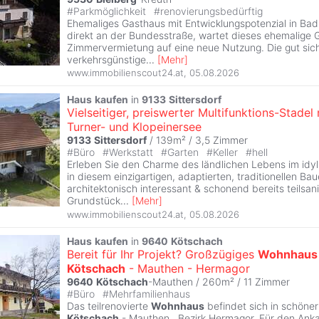
#
Parkmöglichkeit
#
renovierungsbedürftig
Ehemaliges Gasthaus mit Entwicklungspotenzial in Ba
direkt an der Bundesstraße, wartet dieses ehemalige 
Zimmervermietung auf eine neue Nutzung. Die gut sic
verkehrsgünstige
...
[
Mehr
]
www.immobilienscout24.at
,
05.08.2026
Haus
kaufen
in
9133
Sittersdorf
Vielseitiger, preiswerter Multifunktions-Stadel
Turner- und Klopeinersee
9133
Sittersdorf
/ 139m² /
3,5 Zimmer
#
Büro
#
Werkstatt
#
Garten
#
Keller
#
hell
Erleben Sie den Charme des ländlichen Lebens im idyl
in diesem einzigartigen, adaptierten, traditionellen Ba
architektonisch interessant & schonend bereits teilsa
Grundstück
...
[
Mehr
]
www.immobilienscout24.at
,
05.08.2026
Haus
kaufen
in
9640
Kötschach
Bereit für Ihr Projekt? Großzügiges
Wohnhaus
Kötschach
- Mauthen - Hermagor
9640
Kötschach
-Mauthen / 260m² /
11 Zimmer
#
Büro
#
Mehrfamilienhaus
Das teilrenovierte
Wohnhaus
befindet sich in schöner
Kötschach
- Mauthen , Bezirk Hermagor. Für den Ank