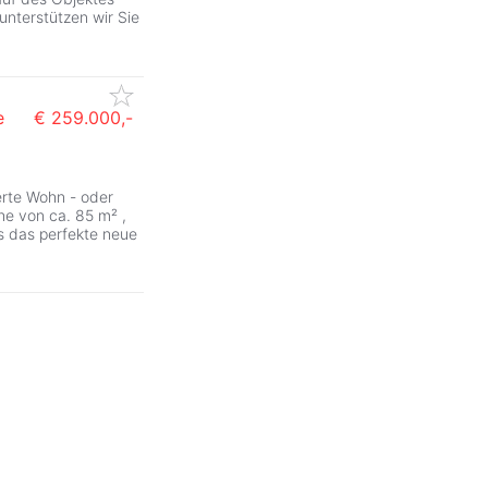
unterstützen wir Sie
e
€ 259.000,-
erte Wohn - oder
he von ca. 85 m² ,
s das perfekte neue