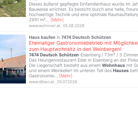
Dieses äußerst gepflegte Einfamilienhaus wurde im Ja
Bauweise errichtet. Es besticht durch eine helle, freu
hochwertige Technik und eine optimale Raumaufteilun
2951 m²
...
[
Mehr
]
www.wohnnet.at
,
05.08.2026
Haus
kaufen
in
7474
Deutsch
Schützen
Ehemaliger Gastronomiebetrieb mit Möglichkei
zum Hauptwohnsitz in den Weinbergen!
7474
Deutsch
Schützen
-Eisenberg / 73m² /
3 Zimme
Das Heurigenrestaurant Eder in Eisenberg an der Pink
Die Liegenschaft besteht aus einem
Wohnhaus
mit G
und einem Weinkeller! Im unteren Teil des
Hauses
befi
Gastronomie
...
[
Mehr
]
www.dibeo.at
,
29.07.2026