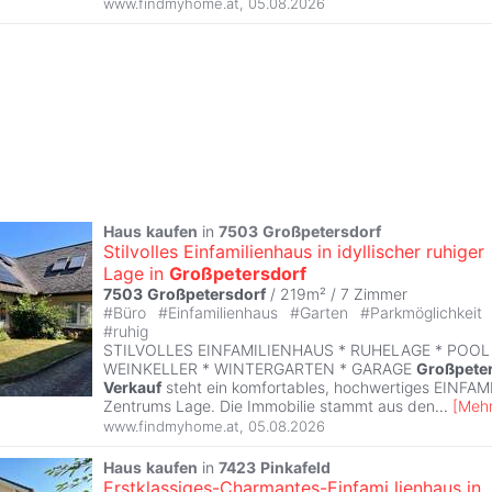
www.findmyhome.at
,
05.08.2026
Haus
kaufen
in
7503
Großpetersdorf
Stilvolles Einfamilienhaus in idyllischer ruhiger
Lage in
Großpetersdorf
7503
Großpetersdorf
/ 219m² /
7 Zimmer
#
Büro
#
Einfamilienhaus
#
Garten
#
Parkmöglichkeit
#
ruhig
STILVOLLES EINFAMILIENHAUS * RUHELAGE * POOL
WEINKELLER * WINTERGARTEN * GARAGE
Großpete
Verkauf
steht ein komfortables, hochwertiges EINFA
Zentrums Lage. Die Immobilie stammt aus den
...
[
Meh
www.findmyhome.at
,
05.08.2026
Haus
kaufen
in
7423
Pinkafeld
Erstklassiges-Charmantes-Einfami lienhaus in