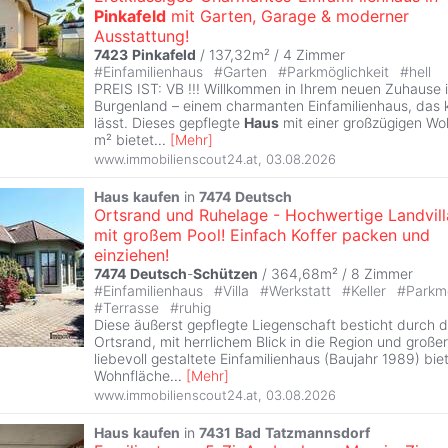
Pinkafeld
mit Garten, Garage & moderner
Ausstattung!
7423
Pinkafeld
/ 137,32m² /
4 Zimmer
#
Einfamilienhaus
#
Garten
#
Parkmöglichkeit
#
hell
PREIS IST: VB !!! Willkommen in Ihrem neuen Zuhause 
Burgenland – einem charmanten Einfamilienhaus, das
lässt. Dieses gepflegte
Haus
mit einer großzügigen Wo
m² bietet
...
[
Mehr
]
www.immobilienscout24.at
,
03.08.2026
Haus
kaufen
in
7474
Deutsch
Ortsrand und Ruhelage - Hochwertige Landvill
mit großem Pool! Einfach Koffer packen und
einziehen!
7474
Deutsch
-
Schützen
/ 364,68m² /
8 Zimmer
#
Einfamilienhaus
#
Villa
#
Werkstatt
#
Keller
#
Parkmö
#
Terrasse
#
ruhig
Diese äußerst gepflegte Liegenschaft besticht durch 
Ortsrand, mit herrlichem Blick in die Region und große
liebevoll gestaltete Einfamilienhaus (Baujahr 1989) bie
Wohnfläche
...
[
Mehr
]
www.immobilienscout24.at
,
03.08.2026
Haus
kaufen
in
7431
Bad
Tatzmannsdorf