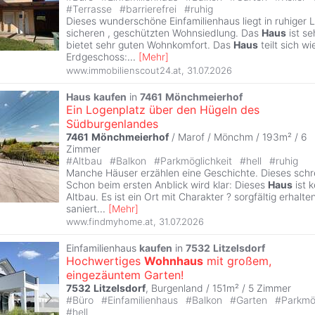
#
Terrasse
#
barrierefrei
#
ruhig
Dieses wunderschöne Einfamilienhaus liegt in ruhiger L
sicheren , geschützten Wohnsiedlung. Das
Haus
ist se
bietet sehr guten Wohnkomfort. Das
Haus
teilt sich wi
Erdgeschoss:
...
[
Mehr
]
www.immobilienscout24.at
,
31.07.2026
Haus
kaufen
in
7461
Mönchmeierhof
Ein Logenplatz über den Hügeln des
Südburgenlandes
7461
Mönchmeierhof
/ Marof / Mönchm / 193m² /
6
Zimmer
#
Altbau
#
Balkon
#
Parkmöglichkeit
#
hell
#
ruhig
Manche Häuser erzählen eine Geschichte. Dieses schrei
Schon beim ersten Anblick wird klar: Dieses
Haus
ist 
Altbau. Es ist ein Ort mit Charakter ? sorgfältig erhalt
saniert
...
[
Mehr
]
www.findmyhome.at
,
31.07.2026
Einfamilienhaus
kaufen
in
7532
Litzelsdorf
Hochwertiges
Wohnhaus
mit großem,
eingezäuntem Garten!
7532
Litzelsdorf
, Burgenland / 151m² /
5 Zimmer
#
Büro
#
Einfamilienhaus
#
Balkon
#
Garten
#
Parkmö
#
hell