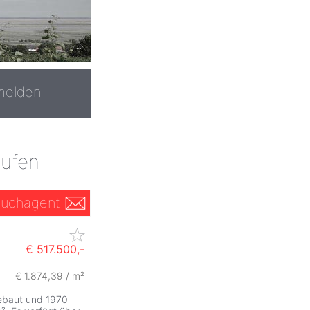
melden
aufen
uchagent
€ 517.500,-
€ 1.874,39 / m²
gebaut und 1970