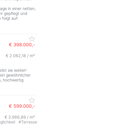
age in einer netten,
hr gepflegt und
e folgt auf:
€ 398.000,-
€ 2.062,18 / m²
bt sie weiter!
kein gewöhnlicher
en, hochwertig
€ 599.000,-
€ 3.966,89 / m²
ZurÃ
glichkeit
#
Terrasse