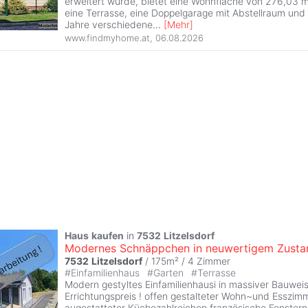
erweitert wurde, bietet eine Wohnfläche von 276,03 m
eine Terrasse, eine Doppelgarage mit Abstellraum und
Jahre verschiedene
...
[
Mehr
]
www.findmyhome.at
,
06.08.2026
Haus
kaufen
in
7532
Litzelsdorf
Modernes Schnäppchen in neuwertigem Zusta
7532
Litzelsdorf
/ 175m² /
4 Zimmer
#
Einfamilienhaus
#
Garten
#
Terrasse
Modern gestyltes Einfamilienhausi in massiver Bauwei
Errichtungspreis ! offen gestalteter Wohn~und Esszim
augestatteter Küchezahlreichen französische Fenstern 