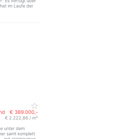
². Es verfügt über
 hat im Laufe der
nd
€ 389.000,-
€ 2.222,86 / m²
se unter dem
mer samt komplett
- mit elektrischen