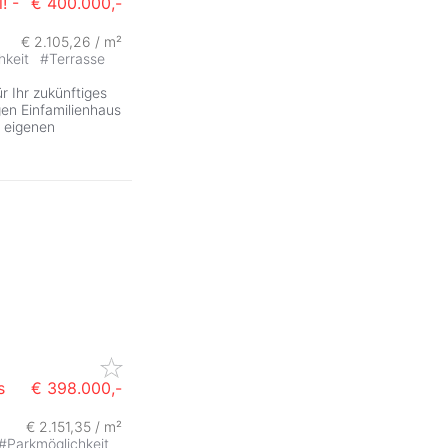
! -
€ 400.000,-
€ 2.105,26 / m²
ZurÃ
hkeit
#
Terrasse
r Ihr zukünftiges
en Einfamilienhaus
 eigenen
s
€ 398.000,-
€ 2.151,35 / m²
#
Parkmöglichkeit