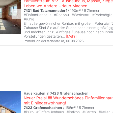
Familientraum 5-Zi. Ausbauhaus, Massiv, Ziegel
Leben wo Andere Urlaub Machen
7431
Bad
Tatzmannsdorf
/ 190m² /
5 Zimmer
#
Einfamilienhaus
#
Rohbau
#
Werkstatt
#
Parkmöglic
#
ruhig
Ein außergewöhnlicher Rohbau mit großem Potenzial fü
Zuhause Sind Sie auf der Suche nach einem großzügig
und möchten Ihr zukünftiges Zuhause noch nach Ihren
Vorstellungen gestalten
...
[
Mehr
]
immobilien.derstandard.at
,
06.08.2026
Haus
kaufen
in
7423
Grafenschachen
Neuer Preis! !!!! Wunderschönes Einfamilienhau
mit Einliegerwohnung!
7423
Grafenschachen
/ 185m² /
5 Zimmer
#
Büro
#
Einfamilienhaus
#
Balkon
#
Garten
#
Keller