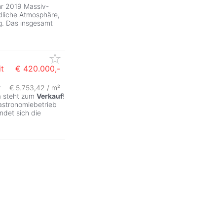
hr 2019 Massiv-
ndliche Atmosphäre,
g. Das insgesamt
t
€ 420.000,-
r
€ 5.753,42 / m²
a steht zum
Verkauf
!
astronomiebetrieb
ndet sich die