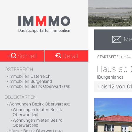
Me
Schnell
Detail
STARTSEITE
›
HAUS
Haus ab 
ÖSTERREICH
Immobilien Österreich
(Burgenland)
Immobilien Burgenland
1 bis 12 von 6
Immobilien Bezirk Oberwart
(375)
OBJEKTARTEN
Wohnungen Bezirk Oberwart
(60)
Wohnungen kaufen Bezirk
Oberwart
(20)
Wohnungen mieten Bezirk
Oberwart
(40)
Häuser Bezirk Oberwart
(197)