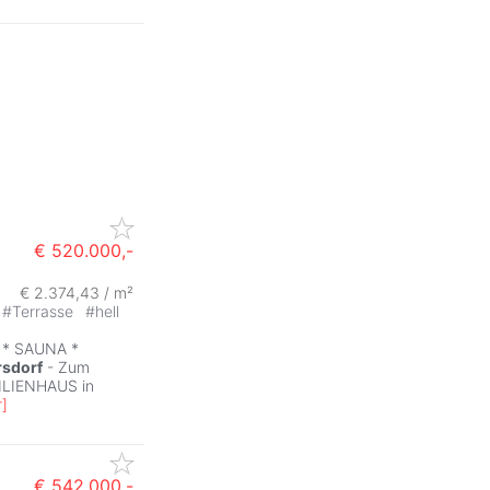
€ 520.000,-
€ 2.374,43 / m²
#
Terrasse
#
hell
 * SAUNA *
rsdorf
- Zum
MILIENHAUS in
r
]
€ 542.000,-