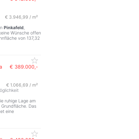
€ 3.946,99 / m²
in
Pinkafeld
,
 keine Wünsche offen
hnfläche von 137,32
a
€ 389.000,-
€ 1.066,69 / m²
glichkeit
die ruhige Lage am
r Grundfläche. Das
tet eine