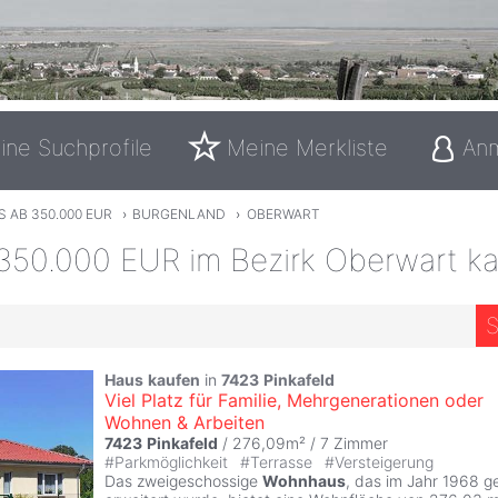
ine Suchprofile
Meine Merkliste
An
 AB 350.000 EUR
›
BURGENLAND
›
OBERWART
350.000 EUR im Bezirk Oberwart k
S
1
Haus
kaufen
in
7423
Pinkafeld
Viel Platz für Familie, Mehrgenerationen oder
Wohnen & Arbeiten
7423
Pinkafeld
/ 276,09m² /
7 Zimmer
#
Parkmöglichkeit
#
Terrasse
#
Versteigerung
Das zweigeschossige
Wohnhaus
, das im Jahr 1968 