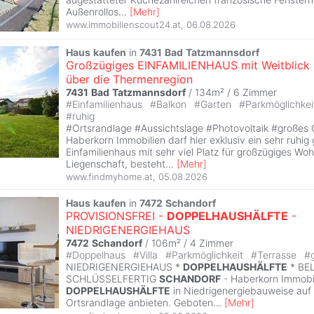
Außenrollos
...
[
Mehr
]
www.immobilienscout24.at
,
06.08.2026
Haus
kaufen
in
7431
Bad
Tatzmannsdorf
Großzügiges EINFAMILIENHAUS mit Weitblick
über die Thermenregion
7431
Bad
Tatzmannsdorf
/ 134m² /
6 Zimmer
#
Einfamilienhaus
#
Balkon
#
Garten
#
Parkmöglichke
#
ruhig
#Ortsrandlage #Aussichtslage #Photovoltaik #großes
Haberkorn Immobilien darf hier exklusiv ein sehr ruhig
Einfamilienhaus mit sehr viel Platz für großzügiges Wo
Liegenschaft, besteht
...
[
Mehr
]
www.findmyhome.at
,
05.08.2026
Haus
kaufen
in
7472
Schandorf
PROVISIONSFREI -
DOPPELHAUSHÄLFTE
-
NIEDRIGENERGIEHAUS
7472
Schandorf
/ 106m² /
4 Zimmer
#
Doppelhaus
#
Villa
#
Parkmöglichkeit
#
Terrasse
#
NIEDRIGENERGIEHAUS *
DOPPELHAUSHÄLFTE
* BE
SCHLÜSSELFERTIG
SCHANDORF
- Haberkorn Immobili
DOPPELHAUSHÄLFTE
in Niedrigenergiebauweise auf
Ortsrandlage anbieten. Geboten
...
[
Mehr
]