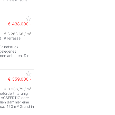
€ 438.000,-
€ 3.268,66 / m²
it
#
Terrasse
 Grundstück
 gelegenes
hnen anbieten. Die
€ 359.000,-
€ 3.386,79 / m²
gefördert
#
ruhig
LAGSFERTIG oder
en darf hier eine
 ca. 460 m² Grund in