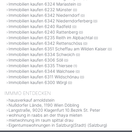
Immobilien kaufen 6324 Mariastein
(0)
Immobilien kaufen 6232 Münster
(0)
Immobilien kaufen 6342 Niederndorf
(0)
Immobilien kaufen 6342 Niederndorferberg
(0)
Immobilien kaufen 6240 Radfeld
(0)
Immobilien kaufen 6240 Rattenberg
(0)
Immobilien kaufen 6235 Reith im Alpbachtal
(0)
Immobilien kaufen 6342 Rettenschöss
(0)
Immobilien kaufen 6351 Scheffau am Wilden Kaiser
(0)
Immobilien kaufen 6334 Schwoich
(0)
Immobilien kaufen 6306 Söll
(0)
Immobilien kaufen 6335 Thiersee
(1)
Immobilien kaufen 6344 Walchsee
(0)
Immobilien kaufen 6311 Wildschönau
(0)
Immobilien kaufen 6300 Wörgl
(0)
IMMMO ENTDECKEN
hausverkauf arnoldstein
Nußdorfer Lände, 1190 Wien Döbling
Langstraße, 9020 Klagenfurt 10.Bezirk St. Peter
wohnung in raabs an der thaya mieten
mietwohnung im raum spittal drau
Eigentumswohnungen in Salzburg(Stadt) (Salzburg)