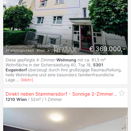
#
Genossenschaft
#
Balkon
#
Kellerabteil
€ 369.000,-
#
Parkmöglichkeit
#
hell
#
ruhig
Diese gepflegte 4-Zimmer-
Wohnung
mit ca. 91,3 m²
Wohnfläche in der Eichensiedlung 40, Top 18,
5301
Eugendorf
überzeugt durch ihre großzügige Raumaufteilung,
helle Wohnräume und eine besonders familienfreundliche
Lage.
...
[
Mehr
]
Direkt neben Stammersdorf - Sonnige 2-Zimmerwohnung mit Privat-Zugang & Loggia
1210
Wien
/ 52m² /
1 Zimmer