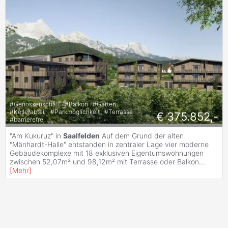
#
Genossenschaft
#
Balkon
#
Garten
#
Kellerabteil
#
Parkmöglichkeit
#
Terrasse
€ 375.852,-
#
barrierefrei
"Am Kukuruz" in
Saalfelden
Auf dem Grund der alten
"Mänhardt-Halle" entstanden in zentraler Lage vier moderne
Gebäudekomplexe mit 18 exklusiven Eigentumswohnungen
zwischen 52,07m² und 98,12m² mit Terrasse oder Balkon
...
[
Mehr
]