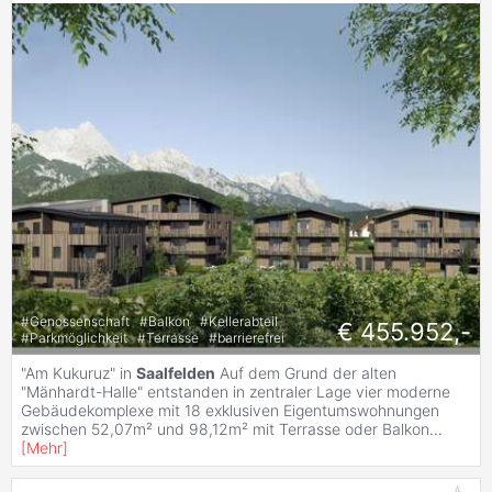
#
Genossenschaft
#
Balkon
#
Kellerabteil
€ 455.952,-
#
Parkmöglichkeit
#
Terrasse
#
barrierefrei
"Am Kukuruz" in
Saalfelden
Auf dem Grund der alten
"Mänhardt-Halle" entstanden in zentraler Lage vier moderne
Gebäudekomplexe mit 18 exklusiven Eigentumswohnungen
zwischen 52,07m² und 98,12m² mit Terrasse oder Balkon
...
[
Mehr
]