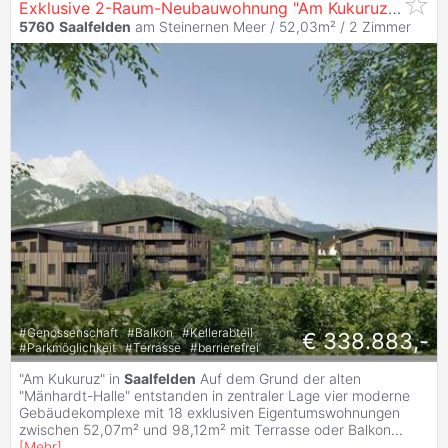
Exklusive 2-Raum-Neubauwohnung "Am Kukuruz" in
Saa
5760
Saalfelden
am Steinernen Meer / 52,03m² /
2 Zimmer
#
Genossenschaft
#
Balkon
#
Kellerabteil
€ 338.883,-
#
Parkmöglichkeit
#
Terrasse
#
barrierefrei
"Am Kukuruz" in
Saalfelden
Auf dem Grund der alten
"Mänhardt-Halle" entstanden in zentraler Lage vier moderne
Gebäudekomplexe mit 18 exklusiven Eigentumswohnungen
zwischen 52,07m² und 98,12m² mit Terrasse oder Balkon
...
[
Mehr
]