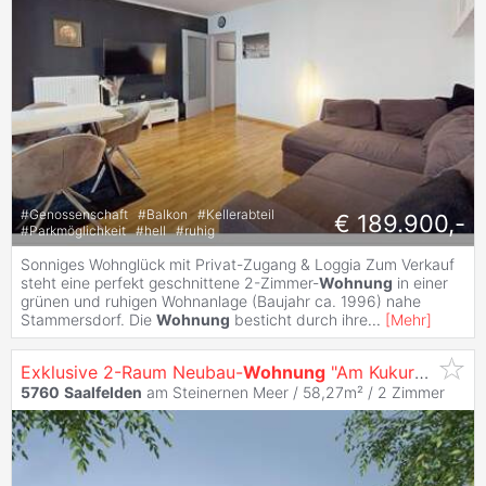
#
Genossenschaft
#
Balkon
#
Kellerabteil
€ 189.900,-
#
Parkmöglichkeit
#
hell
#
ruhig
Sonniges Wohnglück mit Privat-Zugang & Loggia Zum Verkauf
steht eine perfekt geschnittene 2-Zimmer-
Wohnung
in einer
grünen und ruhigen Wohnanlage (Baujahr ca. 1996) nahe
Stammersdorf. Die
Wohnung
besticht durch ihre
...
[
Mehr
]
Exklusive 2-Raum Neubau-
Wohnung
"Am Kukuruz" in
Sa
5760
Saalfelden
am Steinernen Meer / 58,27m² /
2 Zimmer