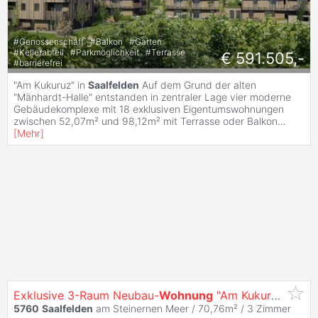
#
Genossenschaft
#
Balkon
#
Garten
#
Kellerabteil
#
Parkmöglichkeit
#
Terrasse
€ 591.505,-
#
barrierefrei
"Am Kukuruz" in
Saalfelden
Auf dem Grund der alten
"Mänhardt-Halle" entstanden in zentraler Lage vier moderne
Gebäudekomplexe mit 18 exklusiven Eigentumswohnungen
zwischen 52,07m² und 98,12m² mit Terrasse oder Balkon
...
[
Mehr
]
Exklusive 3-Raum Neubau-
Wohnung
"Am Kukuruz" in
Sa
5760
Saalfelden
am Steinernen Meer / 70,76m² /
3 Zimmer