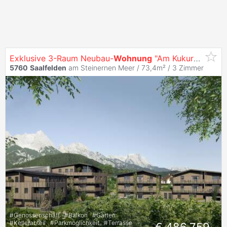
Exklusive 3-Raum Neubau-
Wohnung
"Am Kukuruz" in
Sa
5760
Saalfelden
am Steinernen Meer / 73,4m² /
3 Zimmer
#
Genossenschaft
#
Balkon
#
Garten
#
Kellerabteil
#
Parkmöglichkeit
#
Terrasse