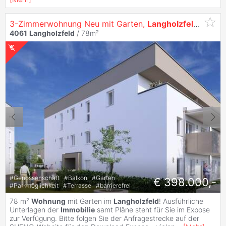
3-Zimmerwohnung Neu mit Garten,
Langholzfeld
, Unsch
4061
Langholzfeld
/ 78m²
#
Genossenschaft
#
Balkon
#
Garten
€ 398.000,-
#
Parkmöglichkeit
#
Terrasse
#
barrierefrei
78 m²
Wohnung
mit Garten im
Langholzfeld
! Ausführliche
Unterlagen der
Immobilie
samt Pläne steht für Sie im Expose
zur Verfügung. Bitte folgen Sie der Anfragestrecke auf der