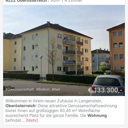
4222
Oberösterreich
/ 90m² /
4 Zimmer
€ 133.300,-
#
Genossenschaft
#
Balkon
#
hell
Willkommen in Ihrem neuen Zuhause in Langenstein,
Oberösterreich
! Diese attraktive Genossenschaftswohnung
bietet Ihnen auf großzügigen 90,45 m² Wohnfläche
ausreichend Platz für die ganze Familie. Die
Wohnung
befindet
...
[
Mehr
]