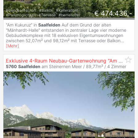
#
Genossenschaft
#
Balkon
#
Kellerabteil
€ 474.436,-
#
Parkmöglichkeit
#
Terrasse
#
barrierefrei
"Am Kukuruz" in
Saalfelden
Auf dem Grund der alten
"Mänhardt-Halle" entstanden in zentraler Lage vier moderne
Gebäudekomplexe mit 18 exklusiven Eigentumswohnungen
zwischen 52,07m² und 98,12m² mit Terrasse oder Balkon
...
[
Mehr
]
Exklusive 4-Raum Neubau-Gartenwohnung "Am Kukuruz" in
5760
Saalfelden
am Steinernen Meer / 89,77m² /
4 Zimmer