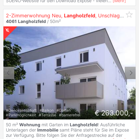
SUENO-Website für den Download Expose - vielen
...
[
Mehr
]
2-Zimmerwohnung Neu,
Langholzfeld
, Unschlagbarer Neubaupreis + Provisionsfrei!
4061
Langholzfeld
/ 50m²
#
Genossenschaft
#
Balkon
#
Garten
€ 263.000,-
#
Parkmöglichkeit
#
Terrasse
#
barrierefrei
50 m²
Wohnung
mit Garten im
Langholzfeld
! Ausführliche
Unterlagen der
Immobilie
samt Pläne steht für Sie im Expose
zur Verfügung. Bitte folgen Sie der Anfragestrecke auf der