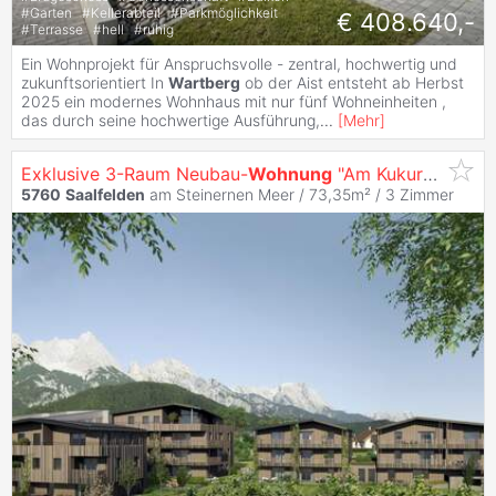
#
Garten
#
Kellerabteil
#
Parkmöglichkeit
€ 408.640,-
#
Terrasse
#
hell
#
ruhig
Ein Wohnprojekt für Anspruchsvolle - zentral, hochwertig und
zukunftsorientiert In
Wartberg
ob der Aist entsteht ab Herbst
2025 ein modernes Wohnhaus mit nur fünf Wohneinheiten ,
das durch seine hochwertige Ausführung,
...
[
Mehr
]
Exklusive 3-Raum Neubau-
Wohnung
"Am Kukuruz" in
Sa
5760
Saalfelden
am Steinernen Meer / 73,35m² /
3 Zimmer