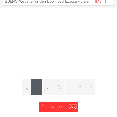
SUENO-Website für den Download Expose - vielen
...
[
Mehr
]
1
2
3
...
6
Suchagent