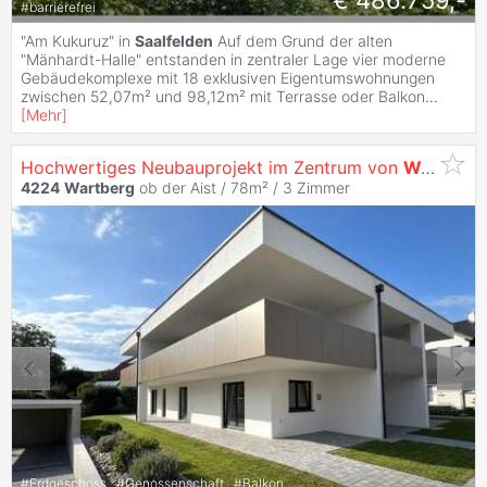
€ 486.759,-
#
barrierefrei
"Am Kukuruz" in
Saalfelden
Auf dem Grund der alten
"Mänhardt-Halle" entstanden in zentraler Lage vier moderne
Gebäudekomplexe mit 18 exklusiven Eigentumswohnungen
zwischen 52,07m² und 98,12m² mit Terrasse oder Balkon
...
[
Mehr
]
Hochwertiges Neubauprojekt im Zentrum von
Wartberg
4224
Wartberg
ob der Aist / 78m² /
3 Zimmer
#
Erdgeschoss
#
Genossenschaft
#
Balkon