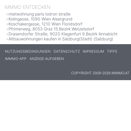
IMMMO ENTDECKEN
mietwohnung paris lodron straße
Kolingasse, 1090 Wien Alsergrund
Koschakergasse, 1210 Wien Floridsdorf
Pfrimerweg, 8053 Graz 15.Bezirk Wetzelsdorf
Drasendorfer Straße, 9020 Klagenfurt 9.Bezirk Annabichl
Altbauwohnungen kaufen in Salzburg(Stadt) (Salzburg)
NUTZUNGSBEDINGUNGEN
DATENSCHUTZ
IMPRESSUM
TIPPS
IMMMO-APP
ANZEIGE AUFGEBEN
COPYRIGHT 2009-2026 IMMMO.AT