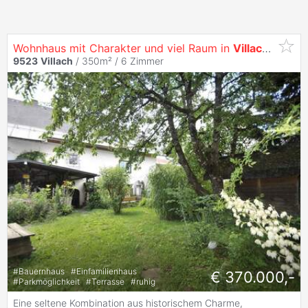
Wohnhaus mit Charakter und viel Raum in
Villach
-Landsk
9523
Villach
/ 350m² /
6 Zimmer
#
Bauernhaus
#
Einfamilienhaus
€ 370.000,-
#
Parkmöglichkeit
#
Terrasse
#
ruhig
Eine seltene Kombination aus historischem Charme,