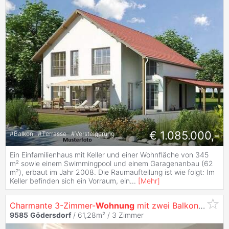
€ 1.085.000,-
#
Balkon
#
Terrasse
#
Versteigerung
Ein Einfamilienhaus mit Keller und einer Wohnfläche von 345
m² sowie einem Swimmingpool und einem Garagenanbau (62
m²), erbaut im Jahr 2008. Die Raumaufteilung ist wie folgt: Im
Keller befinden sich ein Vorraum, ein
...
[
Mehr
]
Charmante 3-Zimmer-
Wohnung
mit zwei Balkonen und tollem Bergblick in
9585
Gödersdorf
/ 61,28m² /
3 Zimmer