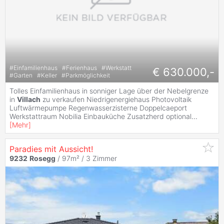
#
Einfamilienhaus
#
Ferienhaus
#
Werkstatt
€ 630.000,-
#
Garten
#
Keller
#
Parkmöglichkeit
Tolles Einfamilienhaus in sonniger Lage über der Nebelgrenze
in
Villach
zu verkaufen Niedrigenergiehaus Photovoltaik
Luftwärmepumpe Regenwasserzisterne Doppelcaeport
Werkstattraum Nobilia Einbauküche Zusatzherd optional
...
[
Mehr
]
Paradies mit Aussicht!
9232
Rosegg
/ 97m² /
3 Zimmer