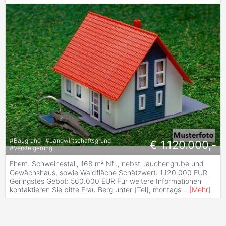
#
Baugrund
#
Landwirtschaftsgrund
€ 1.120.000,-
#
Versteigerung
Ehem. Schweinestall, 168 m² Nfl., nebst Jauchengrube und
Gewächshaus, sowie Waldfläche Schätzwert: 1.120.000 EUR
Geringstes Gebot: 560.000 EUR Für weitere Informationen
kontaktieren Sie bitte Frau Berg unter [Tel], montags
...
[
Mehr
]