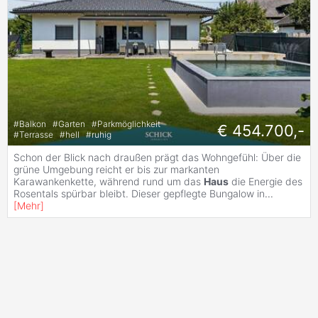
#
Balkon
#
Garten
#
Parkmöglichkeit
€ 454.700,-
#
Terrasse
#
hell
#
ruhig
Schon der Blick nach draußen prägt das Wohngefühl: Über die
grüne Umgebung reicht er bis zur markanten
Karawankenkette, während rund um das
Haus
die Energie des
Rosentals spürbar bleibt. Dieser gepflegte Bungalow in
...
[
Mehr
]