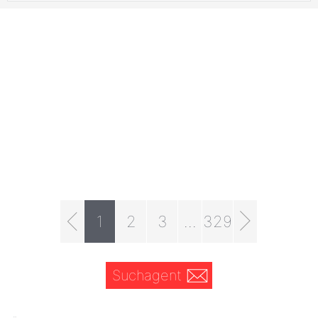
1
2
3
...
329
Suchagent