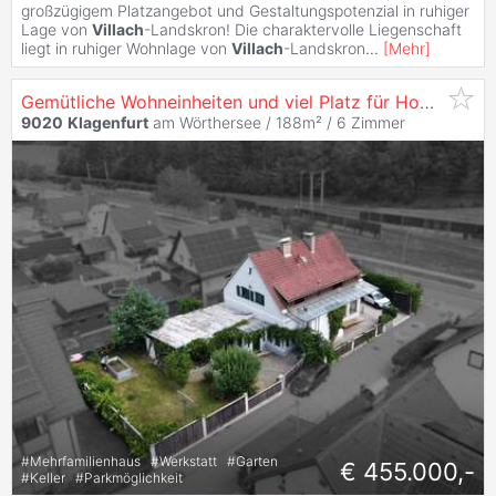
großzügigem Platzangebot und Gestaltungspotenzial in ruhiger
Lage von
Villach
-Landskron! Die charaktervolle Liegenschaft
liegt in ruhiger Wohnlage von
Villach
-Landskron
...
[
Mehr
]
Gemütliche Wohneinheiten und viel Platz für Hobbys und Fahrzeuge! Ein
9020
Klagenfurt
am Wörthersee / 188m² /
6 Zimmer
#
Mehrfamilienhaus
#
Werkstatt
#
Garten
€ 455.000,-
#
Keller
#
Parkmöglichkeit