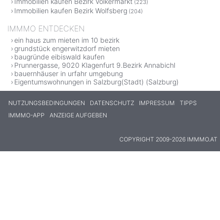
Immobilien kaufen Bezirk Völkermarkt
(223)
Immobilien kaufen Bezirk Wolfsberg
(204)
IMMMO ENTDECKEN
ein haus zum mieten im 10 bezirk
grundstück engerwitzdorf mieten
baugründe eibiswald kaufen
Prunnergasse, 9020 Klagenfurt 9.Bezirk Annabichl
bauernhäuser in urfahr umgebung
Eigentumswohnungen in Salzburg(Stadt) (Salzburg)
NUTZUNGSBEDINGUNGEN
DATENSCHUTZ
IMPRESSUM
TIPPS
IMMMO-APP
ANZEIGE AUFGEBEN
COPYRIGHT 2009-2026 IMMMO.AT