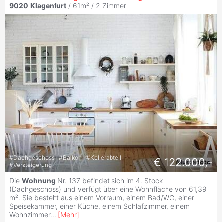
9020
Klagenfurt
/ 61m² /
2 Zimmer
#
Dachgeschoss
#
Balkon
#
Kellerabteil
€ 122.000,-
#
Versteigerung
Die
Wohnung
Nr. 137 befindet sich im 4. Stock
(Dachgeschoss) und verfügt über eine Wohnfläche von 61,39
m². Sie besteht aus einem Vorraum, einem Bad/WC, einer
Speisekammer, einer Küche, einem Schlafzimmer, einem
Wohnzimmer
...
[
Mehr
]