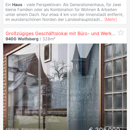
Ein
Haus
- viele Perspektiven: Als Generationenhaus, für zwei
kleine Familien oder als Kombination für Wohnen & Arbeiten
unter einem Dach. Nur etwa 4 km von der Innenstadt entfernt,
im wunderschönen Norden der Landeshauptstadt
...
[
Mehr
]
Großzügiges Geschäftslokal mit Büro- und Werkstattflächen
9400
Wolfsberg
/ 328m²
#
Balkon
#
Versteigerung