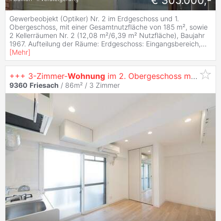
€ 305.000,-
Gewerbeobjekt (Optiker) Nr. 2 im Erdgeschoss und 1.
Obergeschoss, mit einer Gesamtnutzfläche von 185 m², sowie
2 Kellerräumen Nr. 2 (12,08 m²/6,39 m² Nutzfläche), Baujahr
1967. Aufteilung der Räume: Erdgeschoss: Eingangsbereich,
...
[
Mehr
]
+++ 3-Zimmer-
Wohnung
im 2. Obergeschoss mit Balkon +++
9360
Friesach
/ 86m² /
3 Zimmer