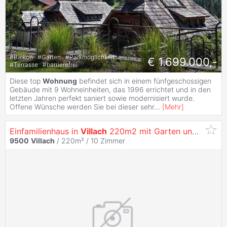
#
Balkon
#
Garten
#
Parkmöglichkeit
€ 1.699.000,-
#
Terrasse
#
barrierefrei
Diese top
Wohnung
befindet sich in einem fünfgeschossigen
Gebäude mit 9 Wohneinheiten, das 1996 errichtet und in den
letzten Jahren perfekt saniert sowie modernisiert wurde.
Offene Wünsche werden Sie bei dieser sehr
...
[
Mehr
]
Einfamilienhaus in
Villach
220m2 mit Garten und Carport
9500
Villach
/ 220m² /
10 Zimmer