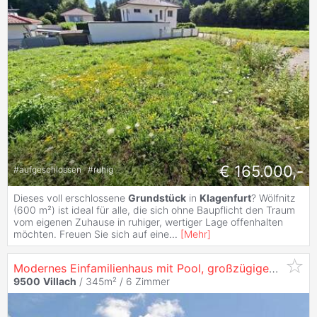
€ 165.000,-
#
aufgeschlossen
#
ruhig
Dieses voll erschlossene
Grundstück
in
Klagenfurt
? Wölfnitz
(600 m²) ist ideal für alle, die sich ohne Baupflicht den Traum
vom eigenen Zuhause in ruhiger, wertiger Lage offenhalten
möchten. Freuen Sie sich auf eine
...
[
Mehr
]
Modernes Einfamilienhaus mit Pool, großzügigen Terrassen und Garagenanbau
9500
Villach
/ 345m² /
6 Zimmer