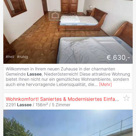
€ 630,-
#
hell
#
ruhig
Willkommen in Ihrem neuen Zuhause in der charmanten
Gemeinde
Lassee
, Niederösterreich! Diese attraktive Wohnung
bietet Ihnen nicht nur ein gemütliches Wohnambiente, sondern
auch eine hervorragende Lebensqualität, die
...
[
Mehr
]
Wohnkomfort! Saniertes & Modernisiertes Einfamilienhaus auf Doppelgrundstück in
2291
Lassee
/ 156m² /
5 Zimmer