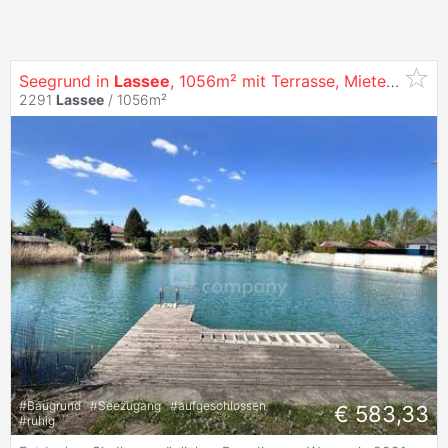
Seegrund in
Lassee
, 1056m² mit Terrasse, Miete nur 583,33 € – Natur pur genießen!
2291
Lassee
/ 1056m²
#
Baugrund
#
Seezugang
#
aufgeschlossen
€ 583,33
#
ruhig