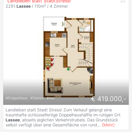
"Landleben statt StadtStress!"
2291
Lassee
/ 110m² /
4 Zimmer
€ 419.000,-
#
Doppelhaus
#
Garten
#
hell
Landleben statt Stadt Stress! Zum Verkauf gelangt eine
traumhafte schlüsselfertige Doppelhaushälfte im ruhigen Ort
Lassee
, abseits jeglichen Verkehrstrubels. Das Grundstück
selbst verfügt über eine Gesamtfläche von rund
...
[
Mehr
]