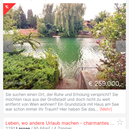
€ 259.000,-
#
Seezugang
Sie suchen einen Ort, der Ruhe und Erholung verspricht? Sie
möchten raus aus der Großstadt und doch nicht zu weit
entfernt von Wien wohnen? Ein Grundstück mit Haus am See
war schon immer Ihr Traum? Hier haben Sie das
...
[
Mehr
]
Leben, wo andere Urlaub machen - charmantes Einfamilienhaus am Badesee in absoluter Ruhelage auf Pachtgrund
2291
Lassee
/ 95,66m² /
4 Zimmer