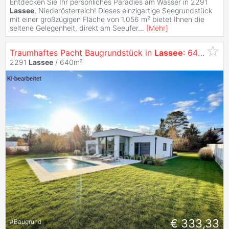
Entdecken Sie Ihr persönliches Paradies am Wasser in 2291
Lassee
, Niederösterreich! Dieses einzigartige Seegrundstück
mit einer großzügigen Fläche von 1.056 m² bietet Ihnen die
seltene Gelegenheit, direkt am Seeufer
...
[
Mehr
]
Traumhaftes Pacht Baugrundstück in
Lassee
: 640m² mit Garten und Stadtblick nur 333,33 € Miete pro Monat!
2291
Lassee
/ 640m²
€ 333,33
#
Baugrund