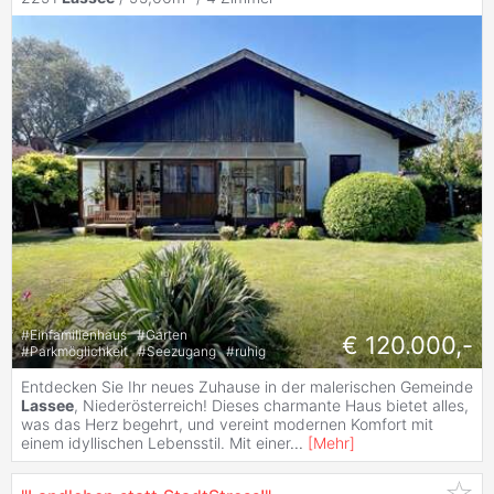
#
Einfamilienhaus
#
Garten
€ 120.000,-
#
Parkmöglichkeit
#
Seezugang
#
ruhig
Entdecken Sie Ihr neues Zuhause in der malerischen Gemeinde
Lassee
, Niederösterreich! Dieses charmante Haus bietet alles,
was das Herz begehrt, und vereint modernen Komfort mit
einem idyllischen Lebensstil. Mit einer
...
[
Mehr
]