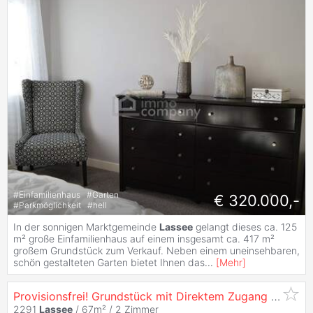
#
Einfamilienhaus
#
Garten
€ 320.000,-
#
Parkmöglichkeit
#
hell
In der sonnigen Marktgemeinde
Lassee
gelangt dieses ca. 125
m² große Einfamilienhaus auf einem insgesamt ca. 417 m²
großem Grundstück zum Verkauf. Neben einem uneinsehbaren,
schön gestalteten Garten bietet Ihnen das
...
[
Mehr
]
Provisionsfrei! Grundstück mit Direktem Zugang und Ganzjährigem Urlaubsfeeling!
2291
Lassee
/ 67m² /
2 Zimmer