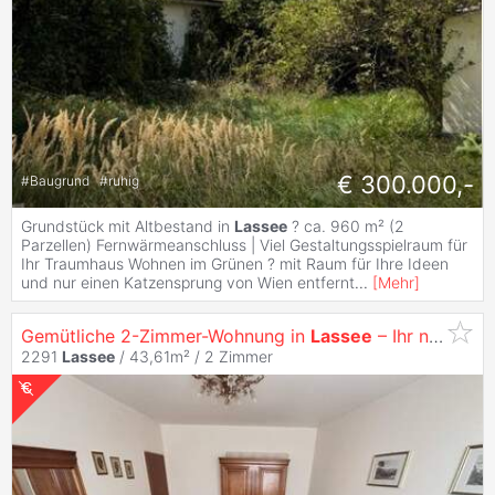
€ 300.000,-
#
Baugrund
#
ruhig
Grundstück mit Altbestand in
Lassee
? ca. 960 m² (2
Parzellen) Fernwärmeanschluss | Viel Gestaltungsspielraum für
Ihr Traumhaus Wohnen im Grünen ? mit Raum für Ihre Ideen
und nur einen Katzensprung von Wien entfernt
...
[
Mehr
]
Gemütliche 2-Zimmer-Wohnung in
Lassee
– Ihr neues Zuhause wartet auf Sie !
2291
Lassee
/ 43,61m² /
2 Zimmer