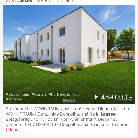
2291
Lassee
/ 188,9m² /
5 Zimmer
#
Doppelhaus
#
Garten
#
Parkmöglichkeit
€ 459.000,-
#
Terrasse
So könnte Ihr WOHNRAUM aussehen! - Verwirklichen Sie Ihren
WOHNTRAUM! Geräumige Doppelhaushälfte in
Lassee
–
Belagsfertig und nur 25 km von Wien entfernt Diese neu
gebaute, BELAGSFERTIGE Doppelhaushälfte in unmittelbarer
...
[
Mehr
]