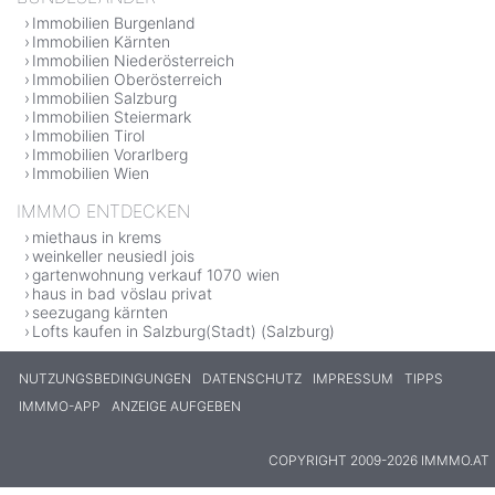
Immobilien Burgenland
Immobilien Kärnten
Immobilien Niederösterreich
Immobilien Oberösterreich
Immobilien Salzburg
Immobilien Steiermark
Immobilien Tirol
Immobilien Vorarlberg
Immobilien Wien
IMMMO ENTDECKEN
miethaus in krems
weinkeller neusiedl jois
gartenwohnung verkauf 1070 wien
haus in bad vöslau privat
seezugang kärnten
Lofts kaufen in Salzburg(Stadt) (Salzburg)
NUTZUNGSBEDINGUNGEN
DATENSCHUTZ
IMPRESSUM
TIPPS
IMMMO-APP
ANZEIGE AUFGEBEN
COPYRIGHT 2009-2026 IMMMO.AT