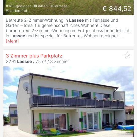
#
WG-geeignet
#
Garten
#
Terrasse
€ 844,52
#
barrierefrei
Betreute 2-Zimmer-Wohnung in
Lassee
mit Terrasse und
Garten – Ideal für gemeinschaftliches Wohnen! Diese
barrierefreie 2-Zimmer-Wohnung im Erdgeschoss befindet sich
in
Lassee
und ist speziell für Betreutes Wohnen geeignet.
...
[
Mehr
]
3 Zimmer plus Parkplatz
2291
Lassee
/ 75m² /
3 Zimmer