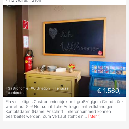
7412 Wolfau / 216m²
#
Gastronomie
#
Ordination
#
Terrasse
€ 1.560,-
#
barrierefrei
Ein vielseitiges Gastronomieobjekt mit großzügigem Grundstück
wartet auf Sie! Nur schriftliche Anfragen mit vollständigen
Kontaktdaten (Name, Anschrift, Telefonnummer) können
bearbeitet werden. Zum Verkauf steht ein
...
[
Mehr
]