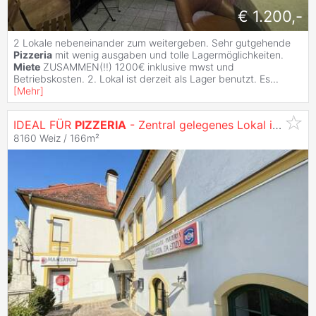
€ 1.200,-
2 Lokale nebeneinander zum weitergeben. Sehr gutgehende
Pizzeria
mit wenig ausgaben und tolle Lagermöglichkeiten.
Miete
ZUSAMMEN(!!) 1200€ inklusive mwst und
Betriebskosten. 2. Lokal ist derzeit als Lager benutzt. Es
...
[
Mehr
]
IDEAL FÜR
PIZZERIA
- Zentral gelegenes Lokal in Weiz zur
8160 Weiz / 166m²