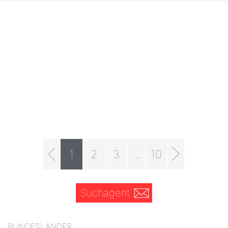
1
2
3
...
10
Suchagent
BUNDESLÄNDER