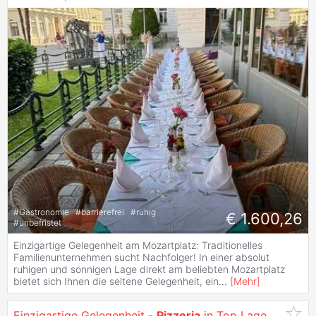
#
Gastronomie
#
barrierefrei
#
ruhig
€ 1.600,26
#
unbefristet
Einzigartige Gelegenheit am Mozartplatz: Traditionelles
Familienunternehmen sucht Nachfolger! In einer absolut
ruhigen und sonnigen Lage direkt am beliebten Mozartplatz
bietet sich Ihnen die seltene Gelegenheit, ein
...
[
Mehr
]
Einzigartige Gelegenheit -
Pizzeria
in Top Lage