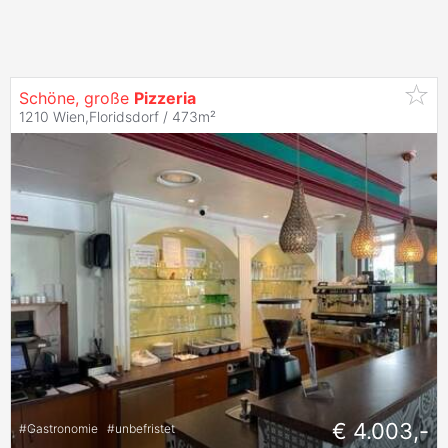
Schöne, große
Pizzeria
1210 Wien,Floridsdorf / 473m²
€ 4.003,-
#
Gastronomie
#
unbefristet