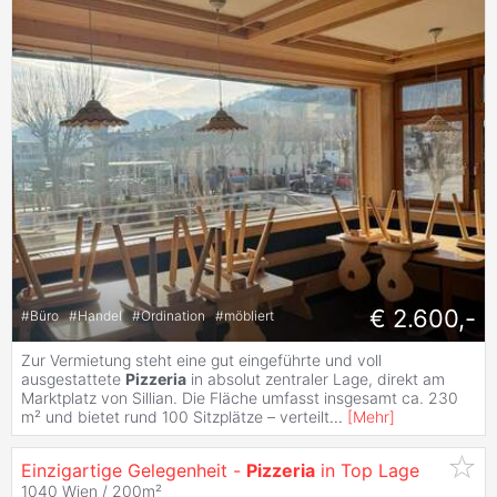
€ 2.600,-
#
Büro
#
Handel
#
Ordination
#
möbliert
Zur Vermietung steht eine gut eingeführte und voll
ausgestattete
Pizzeria
in absolut zentraler Lage, direkt am
Marktplatz von Sillian. Die Fläche umfasst insgesamt ca. 230
m² und bietet rund 100 Sitzplätze – verteilt
...
[
Mehr
]
Einzigartige Gelegenheit -
Pizzeria
in Top Lage
1040 Wien / 200m²