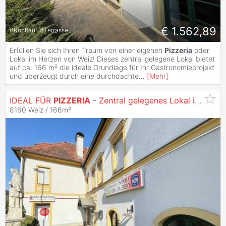
€ 1.562,89
#
Rohbau
#
Terrasse
Erfüllen Sie sich Ihren Traum von einer eigenen
Pizzeria
oder
Lokal im Herzen von Weiz! Dieses zentral gelegene Lokal bietet
auf ca. 166 m² die ideale Grundlage für Ihr Gastronomieprojekt
und überzeugt durch eine durchdachte
...
[
Mehr
]
IDEAL FÜR
PIZZERIA
- Zentral gelegenes Lokal in Weiz zur
8160 Weiz / 166m²