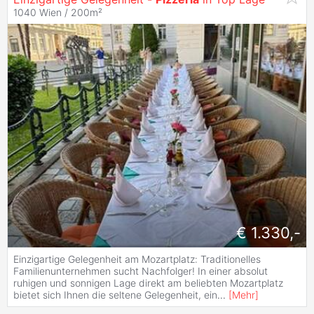
1040 Wien / 200m²
€ 1.330,-
Einzigartige Gelegenheit am Mozartplatz: Traditionelles
Familienunternehmen sucht Nachfolger! In einer absolut
ruhigen und sonnigen Lage direkt am beliebten Mozartplatz
bietet sich Ihnen die seltene Gelegenheit, ein
...
[
Mehr
]