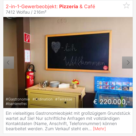
2-in-1-Gewerbeobjekt:
Pizzeria
& Café
7412 Wolfau / 216m²
#
Gastronomie
#
Ordination
#
Terrasse
€ 220.000,-
#
barrierefrei
Ein vielseitiges Gastronomieobjekt mit großzügigem Grundstück
wartet auf Sie! Nur schriftliche Anfragen mit vollständigen
Kontaktdaten (Name, Anschrift, Telefonnummer) können
bearbeitet werden. Zum Verkauf steht ein
...
[
Mehr
]