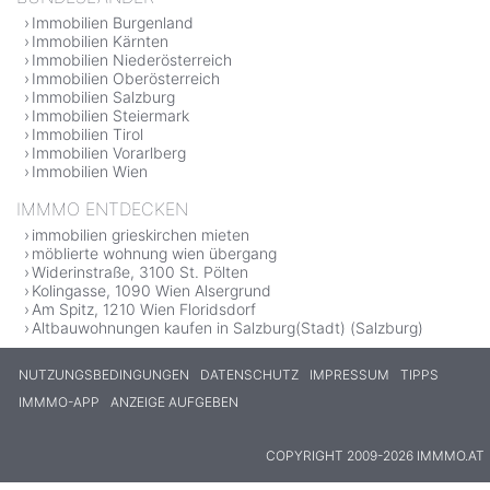
Immobilien Burgenland
Immobilien Kärnten
Immobilien Niederösterreich
Immobilien Oberösterreich
Immobilien Salzburg
Immobilien Steiermark
Immobilien Tirol
Immobilien Vorarlberg
Immobilien Wien
IMMMO ENTDECKEN
immobilien grieskirchen mieten
möblierte wohnung wien übergang
Widerinstraße, 3100 St. Pölten
Kolingasse, 1090 Wien Alsergrund
Am Spitz, 1210 Wien Floridsdorf
Altbauwohnungen kaufen in Salzburg(Stadt) (Salzburg)
NUTZUNGSBEDINGUNGEN
DATENSCHUTZ
IMPRESSUM
TIPPS
IMMMO-APP
ANZEIGE AUFGEBEN
COPYRIGHT 2009-2026 IMMMO.AT