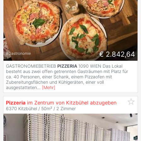
€ 2.842,64
#
Gastronomie
GASTRONOMIEBETRIEB
PIZZERIA
1090 WIEN Das Lokal
besteht aus zwei offen getrennten Gasträumen mit Platz für
ca. 40 Personen, einer Schank, einem Pizzaofen mit
Zubereitungsflächen und Kühlgeräten, einer voll
ausgestatteten
...
[
Mehr
]
Pizzeria
im Zentrum von Kitzbühel abzugeben
6370 Kitzbühel / 50m² /
2 Zimmer