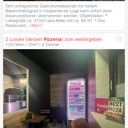
Sehr erfolgreicher Gastronomiebetrieb mit hohem
Bekanntheitsgrad in frequentierter Lage kann sofort ohne
Neuinvestitionen übernommen werden. Objektdaten: *
Lokalgröße ca. 473m² plus Keller mit ca. 90 m². * Das
Restaurant
...
[
Mehr
]
2 Lokale (derzeit
Pizzeria
) zum weitergeben
1120 Wien / 70m² /
4 Zimmer