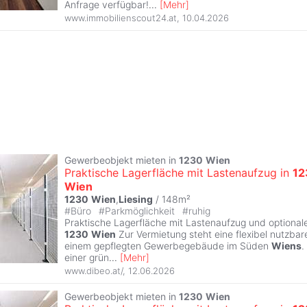
Anfrage verfügbar!
...
[
Mehr
]
www.immobilienscout24.at
,
10.04.2026
Gewerbeobjekt mieten in
1230
Wien
Praktische Lagerfläche mit Lastenaufzug in
12
Wien
1230
Wien
,
Liesing
/ 148m²
#
Büro
#
Parkmöglichkeit
#
ruhig
Praktische Lagerfläche mit Lastenaufzug und optionale
1230
Wien
Zur Vermietung steht eine flexibel nutzbar
einem gepflegten Gewerbegebäude im Süden
Wiens
.
einer grün
...
[
Mehr
]
www.dibeo.at/
,
12.06.2026
Gewerbeobjekt mieten in
1230
Wien