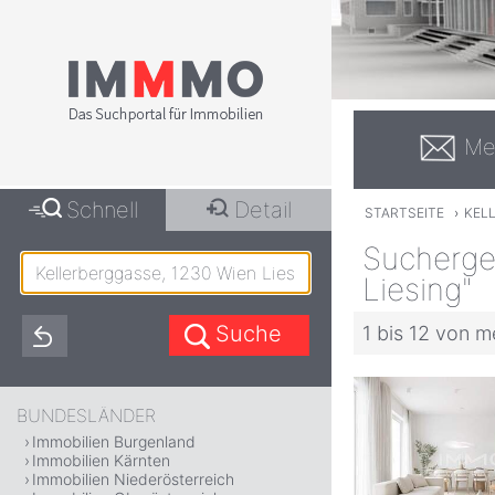
Me
Schnell
Detail
STARTSEITE
›
KELL
Sucherge
Liesing"
1 bis 12 von m
BUNDESLÄNDER
Immobilien Burgenland
Immobilien Kärnten
Immobilien Niederösterreich