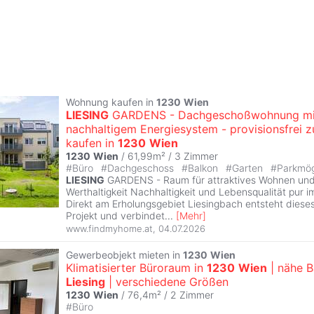
Wohnung kaufen in
1230
Wien
LIESING
GARDENS - Dachgeschoßwohnung mi
nachhaltigem Energiesystem - provisionsfrei z
kaufen in
1230
Wien
1230
Wien
/ 61,99m² /
3 Zimmer
#
Büro
#
Dachgeschoss
#
Balkon
#
Garten
#
Parkmög
LIESING
GARDENS - Raum für attraktives Wohnen und 
Werthaltigkeit Nachhaltigkeit und Lebensqualität pur
Direkt am Erholungsgebiet Liesingbach entsteht dies
Projekt und verbindet
...
[
Mehr
]
www.findmyhome.at
,
04.07.2026
Gewerbeobjekt mieten in
1230
Wien
Klimatisierter Büroraum in
1230
Wien
| nähe 
Liesing
| verschiedene Größen
1230
Wien
/ 76,4m² /
2 Zimmer
#
Büro