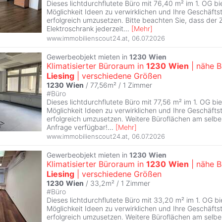
Dieses lichtdurchflutete Büro mit 76,40 m² im 1. OG bi
Möglichkeit Ideen zu verwirklichen und Ihre Geschäftst
erfolgreich umzusetzen. Bitte beachten Sie, dass der
Elektroschrank jederzeit
...
[
Mehr
]
www.immobilienscout24.at
,
06.07.2026
Gewerbeobjekt mieten in
1230
Wien
Klimatisierter Büroraum in
1230
Wien
| nähe 
Liesing
| verschiedene Größen
1230
Wien
/ 77,56m² /
1 Zimmer
#
Büro
Dieses lichtdurchflutete Büro mit 77,56 m² im 1. OG bie
Möglichkeit Ideen zu verwirklichen und Ihre Geschäftst
erfolgreich umzusetzen. Weitere Büroflächen am selbe
Anfrage verfügbar!
...
[
Mehr
]
www.immobilienscout24.at
,
06.07.2026
Gewerbeobjekt mieten in
1230
Wien
Klimatisierter Büroraum in
1230
Wien
| nähe 
Liesing
| verschiedene Größen
1230
Wien
/ 33,2m² /
1 Zimmer
#
Büro
Dieses lichtdurchflutete Büro mit 33,20 m² im 1. OG bi
Möglichkeit Ideen zu verwirklichen und Ihre Geschäftst
erfolgreich umzusetzen. Weitere Büroflächen am selbe