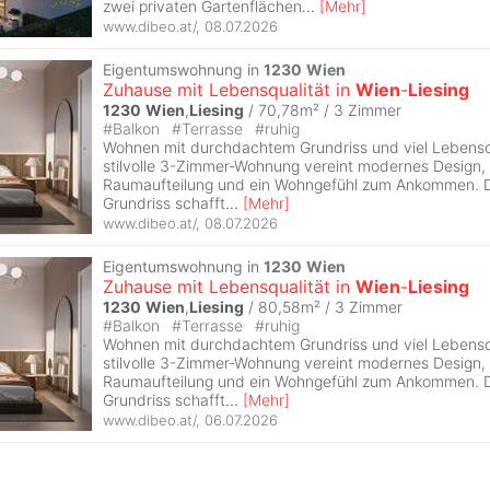
zwei privaten Gartenflächen
...
[
Mehr
]
www.dibeo.at/
,
08.07.2026
Eigentumswohnung in
1230
Wien
Zuhause mit Lebensqualität in
Wien
-
Liesing
1230
Wien
,
Liesing
/ 70,78m² /
3 Zimmer
#
Balkon
#
Terrasse
#
ruhig
Wohnen mit durchdachtem Grundriss und viel Lebensqu
stilvolle 3-Zimmer-Wohnung vereint modernes Design, e
Raumaufteilung und ein Wohngefühl zum Ankommen. 
Grundriss schafft
...
[
Mehr
]
www.dibeo.at/
,
08.07.2026
Eigentumswohnung in
1230
Wien
Zuhause mit Lebensqualität in
Wien
-
Liesing
1230
Wien
,
Liesing
/ 80,58m² /
3 Zimmer
#
Balkon
#
Terrasse
#
ruhig
Wohnen mit durchdachtem Grundriss und viel Lebensqu
stilvolle 3-Zimmer-Wohnung vereint modernes Design, e
Raumaufteilung und ein Wohngefühl zum Ankommen. 
Grundriss schafft
...
[
Mehr
]
www.dibeo.at/
,
06.07.2026