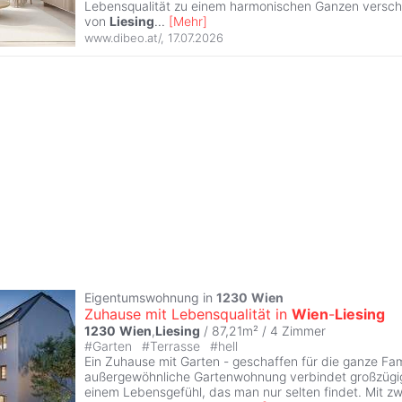
Lebensqualität zu einem harmonischen Ganzen versch
von
Liesing
...
[
Mehr
]
www.dibeo.at/
,
17.07.2026
Eigentumswohnung in
1230
Wien
Zuhause mit Lebensqualität in
Wien
-
Liesing
1230
Wien
,
Liesing
/ 87,21m² /
4 Zimmer
#
Garten
#
Terrasse
#
hell
Ein Zuhause mit Garten - geschaffen für die ganze Fam
außergewöhnliche Gartenwohnung verbindet großzügi
einem Lebensgefühl, das man nur selten findet. Mit z