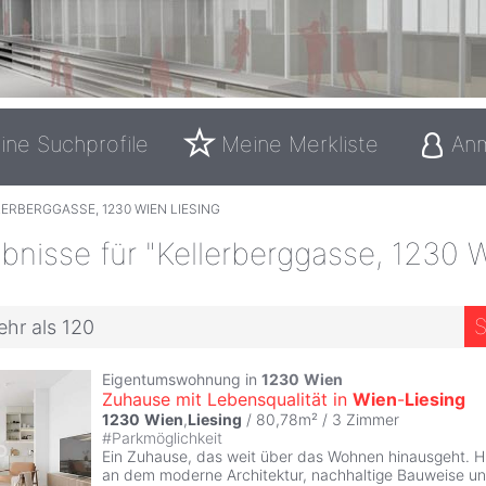
ine Suchprofile
Meine Merkliste
An
ERBERGGASSE, 1230 WIEN LIESING
bnisse für "Kellerberggasse, 1230 
S
ehr als 120
Eigentumswohnung in
1230
Wien
Zuhause mit Lebensqualität in
Wien
-
Liesing
1230
Wien
,
Liesing
/ 80,78m² /
3 Zimmer
#
Parkmöglichkeit
Ein Zuhause, das weit über das Wohnen hinausgeht. Hie
an dem moderne Architektur, nachhaltige Bauweise un