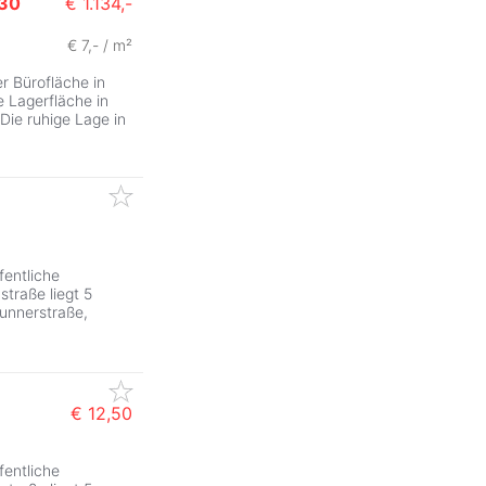
30
€ 1.134,-
€ 7,- / m²
r Bürofläche in
e Lagerfläche in
 Die ruhige Lage in
fentliche
traße liegt 5
unnerstraße,
€ 12,50
fentliche