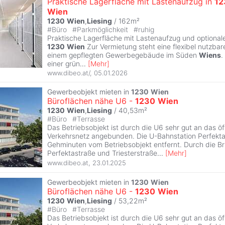
Praktische Lagerfläche mit Lastenaufzug in
12
Wien
1230
Wien
,
Liesing
/ 162m²
#
Büro
#
Parkmöglichkeit
#
ruhig
Praktische Lagerfläche mit Lastenaufzug und optionale
1230
Wien
Zur Vermietung steht eine flexibel nutzbar
einem gepflegten Gewerbegebäude im Süden
Wiens
.
einer grün
...
[
Mehr
]
www.dibeo.at/
,
05.01.2026
Gewerbeobjekt mieten in
1230
Wien
Büroflächen nähe U6 -
1230
Wien
1230
Wien
,
Liesing
/ 40,53m²
#
Büro
#
Terrasse
Das Betriebsobjekt ist durch die U6 sehr gut an das öf
Verkehrsnetz angebunden. Die U-Bahnstation Perfektas
Gehminuten vom Betriebsobjekt entfernt. Durch die Br
Perfektastraße und Triesterstraße
...
[
Mehr
]
www.dibeo.at
,
23.01.2025
Gewerbeobjekt mieten in
1230
Wien
Büroflächen nähe U6 -
1230
Wien
1230
Wien
,
Liesing
/ 53,22m²
#
Büro
#
Terrasse
Das Betriebsobjekt ist durch die U6 sehr gut an das öf