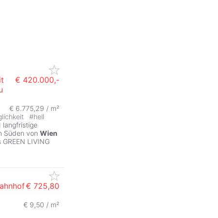
t
€ 420.000,-
u
€ 6.775,29 / m²
lichkeit
#
hell
langfristige
 im Süden von
Wien
es GREEN LIVING
Bahnhof
€ 725,80
€ 9,50 / m²