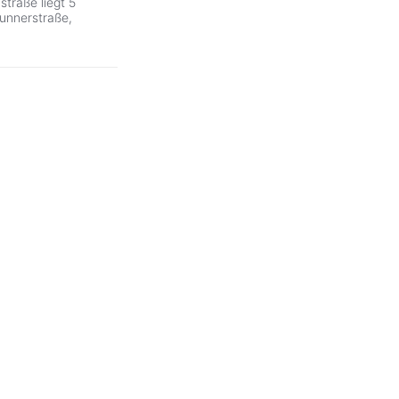
traße liegt 5
unnerstraße,