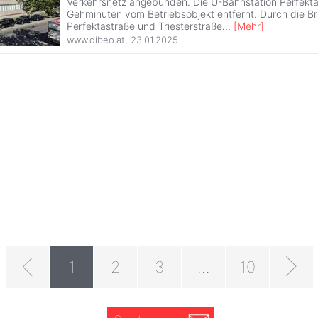
Verkehrsnetz angebunden. Die U-Bahnstation Perfektas
Gehminuten vom Betriebsobjekt entfernt. Durch die Br
Perfektastraße und Triesterstraße
...
[
Mehr
]
www.dibeo.at
,
23.01.2025
1
2
3
...
10