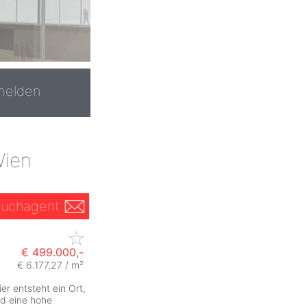
melden
Wien
uchagent
€ 499.000,-
€ 6.177,27 / m²
r entsteht ein Ort,
d eine hohe