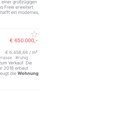
t einer großzügigen
 Freie erweitert.
hafft ein modernes,
€ 650.000,-
€ 6.458,66 / m²
rrasse
#
ruhig
zum Verkauf. Die
hr 2018 erbaut
zeugt die
Wohnung