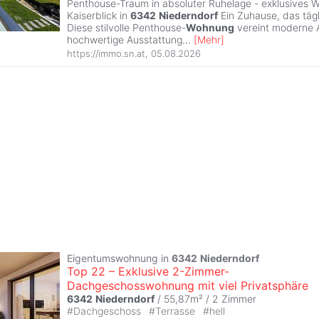
Penthouse-Traum in absoluter Ruhelage - exklusives 
Kaiserblick in
6342
Niederndorf
Ein Zuhause, das tägl
Diese stilvolle Penthouse-
Wohnung
vereint moderne A
hochwertige Ausstattung
...
[
Mehr
]
https://immo.sn.at
,
05.08.2026
Eigentumswohnung in
6342
Niederndorf
Top 22 – Exklusive 2-Zimmer-
Dachgeschosswohnung mit viel Privatsphäre
6342
Niederndorf
/ 55,87m² /
2 Zimmer
#
Dachgeschoss
#
Terrasse
#
hell