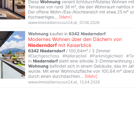
Diese
Wohnung
vereint lichtdurchflutetes Wohnen mi
Terrasse von rund 38 m², die den Wohnraum nahtlos ins
Der offene Wohn-/Ess-/Kochbereich mit etwa 25 m² sc
hochwertiges
...
[
Mehr
]
www.immobilienscout24.at
,
01.06.2026
Wohnung
kaufen in
6342
Niederndorf
Modernes Wohnen über den Dächern von
Niederndorf
mit Kaiserblick
6342
Niederndorf
/ 100,64m² /
3 Zimmer
#
Dachgeschoss
#
Kellerabteil
#
Parkmöglichkeit
#
Te
In
Niederndorf
steht eine stilvolle 3-Zimmerwohnung 
Wohnung
befindet sich in einem Gebäude, das im Ja
wurde. Mit einer Wohnnutzfläche von 100,64 m² über
durch einen durchdachten
...
[
Mehr
]
www.immobilienscout24.at
,
13.04.2026