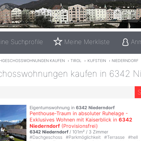
ine Suchprofile
Meine Merkliste
An
HGESCHOSSWOHNUNGEN KAUFEN
›
TIROL
›
KUFSTEIN
›
NIEDERNDORF
hosswohnungen kaufen in 6342 Ni
S
Eigentumswohnung in
6342
Niederndorf
Penthouse-Traum in absoluter Ruhelage -
Exklusives Wohnen mit Kaiserblick in
6342
Niederndorf
(Provisionsfrei)
6342
Niederndorf
/ 101m² /
3 Zimmer
#
Dachgeschoss
#
Parkmöglichkeit
#
Terrasse
#
hell