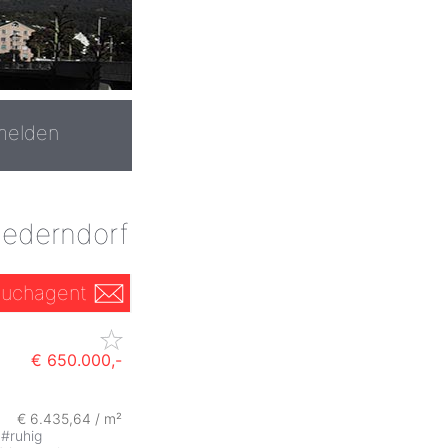
melden
ederndorf
uchagent
€ 650.000,-
€ 6.435,64 / m²
#
ruhig