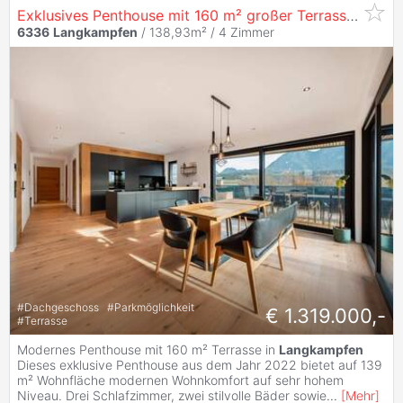
Exklusives Penthouse mit 160 m² großer Terrasse in
Lan
6336
Langkampfen
/ 138,93m² /
4 Zimmer
#
Dachgeschoss
#
Parkmöglichkeit
€ 1.319.000,-
#
Terrasse
Modernes Penthouse mit 160 m² Terrasse in
Langkampfen
Dieses exklusive Penthouse aus dem Jahr 2022 bietet auf 139
m² Wohnfläche modernen Wohnkomfort auf sehr hohem
Niveau. Drei Schlafzimmer, zwei stilvolle Bäder sowie
...
[
Mehr
]