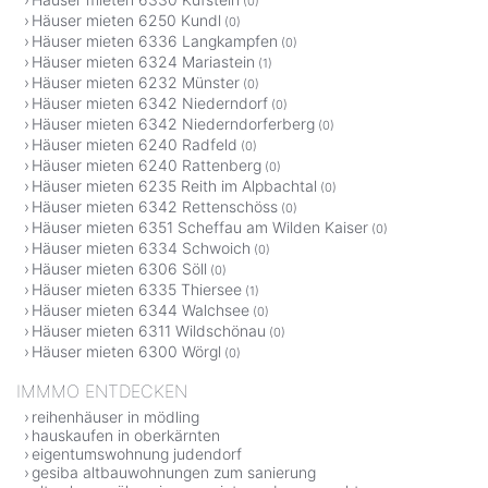
(0)
Häuser mieten 6250 Kundl
(0)
Häuser mieten 6336 Langkampfen
(0)
Häuser mieten 6324 Mariastein
(1)
Häuser mieten 6232 Münster
(0)
Häuser mieten 6342 Niederndorf
(0)
Häuser mieten 6342 Niederndorferberg
(0)
Häuser mieten 6240 Radfeld
(0)
Häuser mieten 6240 Rattenberg
(0)
Häuser mieten 6235 Reith im Alpbachtal
(0)
Häuser mieten 6342 Rettenschöss
(0)
Häuser mieten 6351 Scheffau am Wilden Kaiser
(0)
Häuser mieten 6334 Schwoich
(0)
Häuser mieten 6306 Söll
(0)
Häuser mieten 6335 Thiersee
(1)
Häuser mieten 6344 Walchsee
(0)
Häuser mieten 6311 Wildschönau
(0)
Häuser mieten 6300 Wörgl
(0)
IMMMO ENTDECKEN
reihenhäuser in mödling
hauskaufen in oberkärnten
eigentumswohnung judendorf
gesiba altbauwohnungen zum sanierung