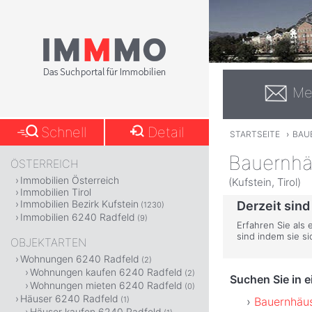
Me
Schnell
Detail
STARTSEITE
›
BAU
Bauernhä
ÖSTERREICH
Immobilien Österreich
(Kufstein, Tirol)
Immobilien Tirol
Immobilien Bezirk Kufstein
Derzeit sind
(1230)
Immobilien 6240 Radfeld
(9)
Erfahren Sie als 
sind indem sie s
OBJEKTARTEN
Wohnungen 6240 Radfeld
(2)
Wohnungen kaufen 6240 Radfeld
(2)
Suchen Sie in 
Wohnungen mieten 6240 Radfeld
(0)
Häuser 6240 Radfeld
Bauernhäus
(1)
Häuser kaufen 6240 Radfeld