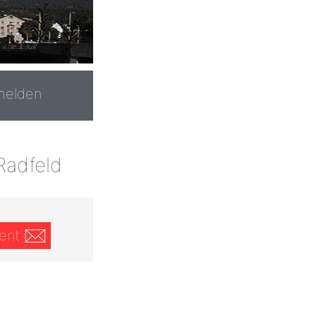
melden
Radfeld
ent