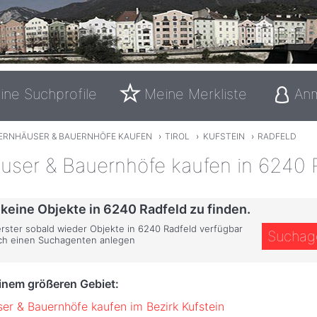
ine Suchprofile
Meine Merkliste
An
ERNHÄUSER & BAUERNHÖFE KAUFEN
›
TIROL
›
KUFSTEIN
›
RADFELD
user & Bauernhöfe kaufen in 6240 
 keine Objekte in 6240 Radfeld zu finden.
erster sobald wieder Objekte in 6240 Radfeld verfügbar
Suchag
ich einen Suchagenten anlegen
einem größeren Gebiet:
er & Bauernhöfe kaufen im Bezirk Kufstein