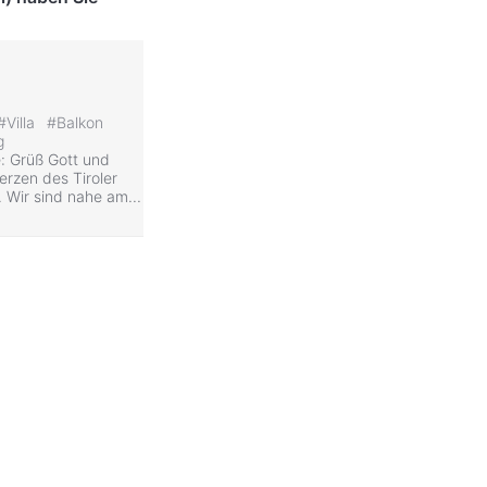
#
Villa
#
Balkon
g
e: Grüß Gott und
erzen des Tiroler
Wir sind nahe am...