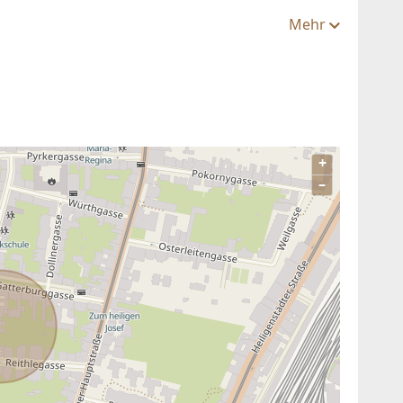
Mehr
+
–