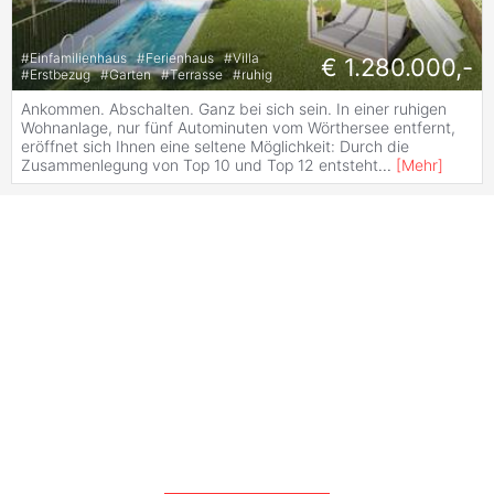
#
Einfamilienhaus
#
Ferienhaus
#
Villa
€ 1.280.000,-
#
Erstbezug
#
Garten
#
Terrasse
#
ruhig
Ankommen. Abschalten. Ganz bei sich sein. In einer ruhigen
Wohnanlage, nur fünf Autominuten vom Wörthersee entfernt,
eröffnet sich Ihnen eine seltene Möglichkeit: Durch die
Zusammenlegung von Top 10 und Top 12 entsteht
...
[
Mehr
]