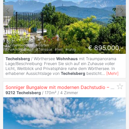
#
Einfamilienhaus
#
Garten
€ 895.000,-
#
Parkmöglichkeit
#
Terrasse
#
hell
#
ruhig
Techelsberg
/ Wörthersee
Wohnhaus
mit Traumpanorama
Lage/Beschreibung: Freuen Sie sich auf ein Zuhause voller
Licht, Weitblick und Privatsphäre nahe dem Wörthersee. In
erhabener Aussichtslage von
Techelsberg
besticht
...
[
Mehr
]
Sonniger Bungalow mit modernen Dachstudio – Seenähe inklusive!
9212
Techelsberg
/ 170m² /
4 Zimmer