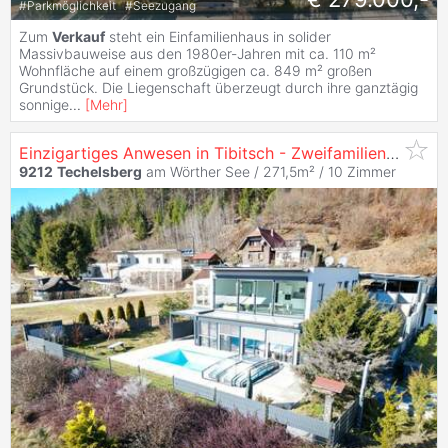
#
Parkmöglichkeit
#
Seezugang
Zum
Verkauf
steht ein Einfamilienhaus in solider
Massivbauweise aus den 1980er-Jahren mit ca. 110 m²
Wohnfläche auf einem großzügigen ca. 849 m² großen
Grundstück. Die Liegenschaft überzeugt durch ihre ganztägig
sonnige
...
[
Mehr
]
Einzigartiges Anwesen in Tibitsch - Zweifamilienhaus, Ferienhaus, Pool & Baugrund auf großzügigem Areal
9212
Techelsberg
am Wörther See / 271,5m² /
10 Zimmer