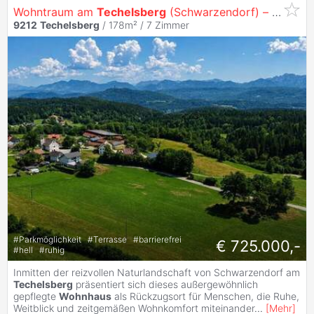
Wohntraum am
Techelsberg
(Schwarzendorf) – hochwertig saniertes
9212
Techelsberg
/ 178m² /
7 Zimmer
#
Parkmöglichkeit
#
Terrasse
#
barrierefrei
€ 725.000,-
#
hell
#
ruhig
Inmitten der reizvollen Naturlandschaft von Schwarzendorf am
Techelsberg
präsentiert sich dieses außergewöhnlich
gepflegte
Wohnhaus
als Rückzugsort für Menschen, die Ruhe,
Weitblick und zeitgemäßen Wohnkomfort miteinander
...
[
Mehr
]