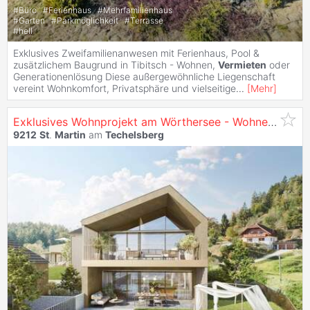
#
Büro
#
Ferienhaus
#
Mehrfamilienhaus
#
Garten
#
Parkmöglichkeit
#
Terrasse
#
hell
Exklusives Zweifamilienanwesen mit Ferienhaus, Pool &
zusätzlichem Baugrund in Tibitsch - Wohnen,
Vermieten
oder
Generationenlösung Diese außergewöhnliche Liegenschaft
vereint Wohnkomfort, Privatsphäre und vielseitige
...
[
Mehr
]
Exklusives Wohnprojekt am Wörthersee - Wohnen, wo andere auftanken!
9212
St
.
Martin
am
Techelsberg