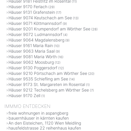
Häuser 9181 Feistritz im Rosental
(11)
Häuser 9170 Ferlach
(29)
Häuser 9131 Grafenstein
(17)
Häuser 9074 Keutschach am See
(13)
Häuser 9071 Köttmannsdorf
(9)
Häuser 9201 Krumpendorf am Wörther See
(28)
Häuser 9072 Ludmannsdorf
(4)
Häuser 9064 Magdalensberg
(9)
Häuser 9161 Maria Rain
(10)
Häuser 9063 Maria Saal
(9)
Häuser 9081 Maria Wörth
(16)
Häuser 9062 Moosburg
(12)
Häuser 9130 Poggersdorf
(12)
Häuser 9210 Pörtschach am Wörther See
(20)
Häuser 9535 Schiefling am See
(14)
Häuser 9173 St. Margareten im Rosental
(1)
Häuser 9212 Techelsberg am Wörther See
(7)
Häuser 9170 Zell
(1)
IMMMO ENTDECKEN
freie wohnungen in aspangberg
bauernhäuser in kärnten kaufen
An den Eisteichen, 1120 Wien Meidling
hausfeldstrasse 22 reihenhaus kaufen