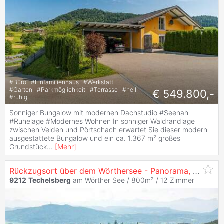
#
Büro
#
Einfamilienhaus
#
Werkstatt
#
Garten
#
Parkmöglichkeit
#
Terrasse
#
hell
€ 549.800,-
#
ruhig
Sonniger Bungalow mit modernen Dachstudio #Seenah
#Ruhelage #Modernes Wohnen In sonniger Waldrandlage
zwischen Velden und Pörtschach erwartet Sie dieser modern
ausgestattete Bungalow und ein ca. 1.367 m² großes
Grundstück
...
[
Mehr
]
Rückzugsort über dem Wörthersee - Panorama, Ruhe, Weite
9212
Techelsberg
am Wörther See / 800m² /
12 Zimmer