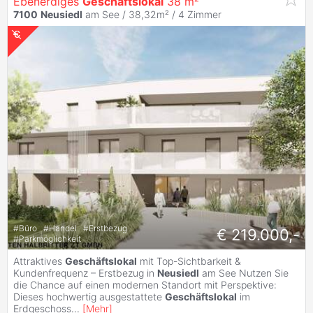
Ebenerdiges
Geschäftslokal
38 m²
7100
Neusiedl
am See / 38,32m² /
4 Zimmer
#
Büro
#
Handel
#
Erstbezug
€ 219.000,-
#
Parkmöglichkeit
Attraktives
Geschäftslokal
mit Top-Sichtbarkeit &
Kundenfrequenz – Erstbezug in
Neusiedl
am See Nutzen Sie
die Chance auf einen modernen Standort mit Perspektive:
Dieses hochwertig ausgestattete
Geschäftslokal
im
Erdgeschoss
...
[
Mehr
]