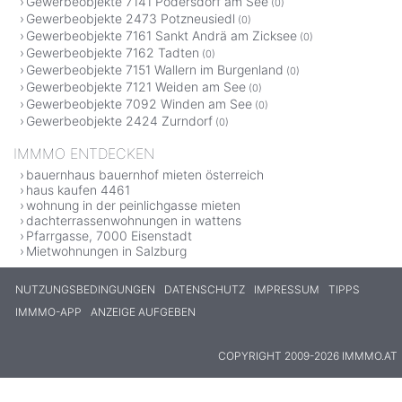
Gewerbeobjekte 7141 Podersdorf am See
(0)
Gewerbeobjekte 2473 Potzneusiedl
(0)
Gewerbeobjekte 7161 Sankt Andrä am Zicksee
(0)
Gewerbeobjekte 7162 Tadten
(0)
Gewerbeobjekte 7151 Wallern im Burgenland
(0)
Gewerbeobjekte 7121 Weiden am See
(0)
Gewerbeobjekte 7092 Winden am See
(0)
Gewerbeobjekte 2424 Zurndorf
(0)
IMMMO ENTDECKEN
bauernhaus bauernhof mieten österreich
haus kaufen 4461
wohnung in der peinlichgasse mieten
dachterrassenwohnungen in wattens
Pfarrgasse, 7000 Eisenstadt
Mietwohnungen in Salzburg
NUTZUNGSBEDINGUNGEN
DATENSCHUTZ
IMPRESSUM
TIPPS
IMMMO-APP
ANZEIGE AUFGEBEN
COPYRIGHT 2009-2026 IMMMO.AT