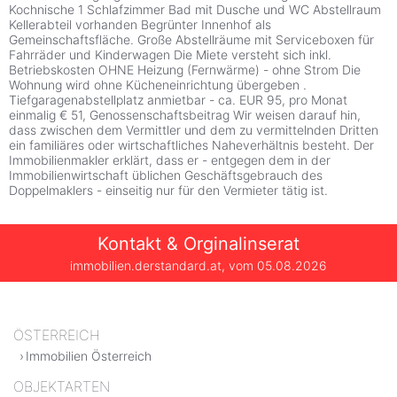
Kochnische 1 Schlafzimmer Bad mit Dusche und WC Abstellraum
Kellerabteil vorhanden Begrünter Innenhof als
Gemeinschaftsfläche. Große Abstellräume mit Serviceboxen für
Fahrräder und Kinderwagen Die Miete versteht sich inkl.
Betriebskosten OHNE Heizung (Fernwärme) - ohne Strom Die
Wohnung wird ohne Kücheneinrichtung übergeben .
Tiefgaragenabstellplatz anmietbar - ca. EUR 95, pro Monat
einmalig € 51, Genossenschaftsbeitrag Wir weisen darauf hin,
dass zwischen dem Vermittler und dem zu vermittelnden Dritten
ein familiäres oder wirtschaftliches Naheverhältnis besteht. Der
Immobilienmakler erklärt, dass er - entgegen dem in der
Immobilienwirtschaft üblichen Geschäftsgebrauch des
Doppelmaklers - einseitig nur für den Vermieter tätig ist.
Kontakt & Orginalinserat
immobilien.derstandard.at, vom
05.08.2026
ÖSTERREICH
Immobilien Österreich
OBJEKTARTEN