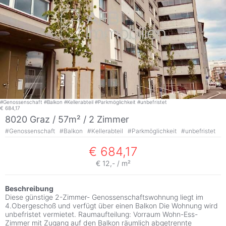
#
Genossenschaft
#
Balkon
#
Kellerabteil
#
Parkmöglichkeit
#
unbefristet
€ 684,17
8020 Graz / 57m² /
2 Zimmer
#
Genossenschaft
#
Balkon
#
Kellerabteil
#
Parkmöglichkeit
#
unbefristet
€ 684,17
€ 12,- / m²
Beschreibung
Diese günstige 2-Zimmer- Genossenschaftswohnung liegt im
4.Obergeschoß und verfügt über einen Balkon Die Wohnung wird
unbefristet vermietet. Raumaufteilung: Vorraum Wohn-Ess-
Zimmer mit Zugang auf den Balkon räumlich abgetrennte