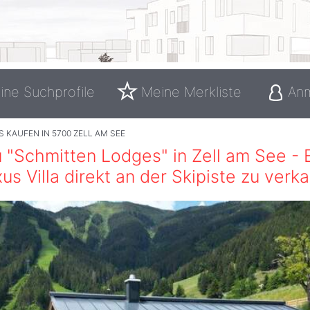
ine Suchprofile
Meine Merkliste
An
 KAUFEN IN 5700 ZELL AM SEE
"Schmitten Lodges" in Zell am See - 
us Villa direkt an der Skipiste zu verk