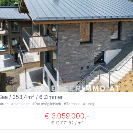
See / 253,4m² /
6 Zimmer
arten
#
Hanglage
#
Parkmöglichkeit
#
Terrasse
#
ruhig
€ 3.059.000,-
€ 12.071,82 / m²