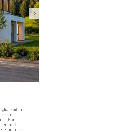
ZurÃ
lichkeit in
an eine
. In Bad
ichen und
. Kein teurer