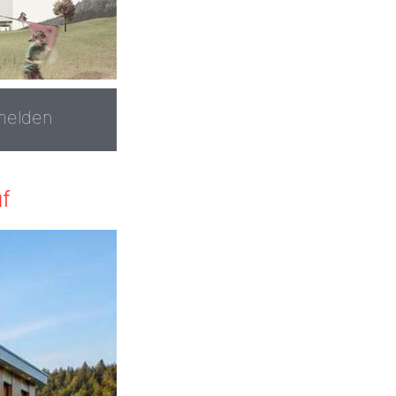
melden
f