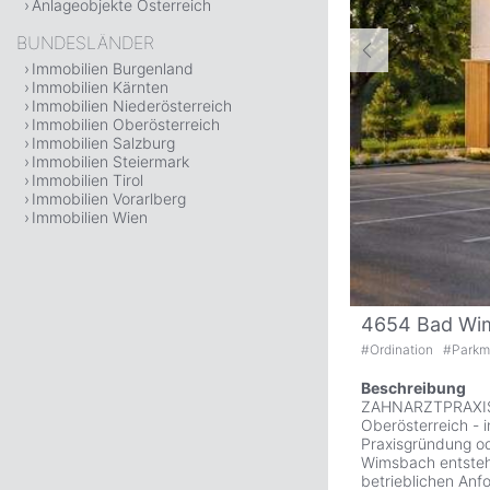
Anlageobjekte Österreich
BUNDESLÄNDER
Immobilien Burgenland
Immobilien Kärnten
Immobilien Niederösterreich
Immobilien Oberösterreich
Immobilien Salzburg
Immobilien Steiermark
Immobilien Tirol
Immobilien Vorarlberg
Immobilien Wien
4654 Bad Wi
#
Ordination
#
Parkm
Beschreibung
ZAHNARZTPRAXIS B
Oberösterreich - 
Praxisgründung od
Wimsbach entsteht
betrieblichen Anf