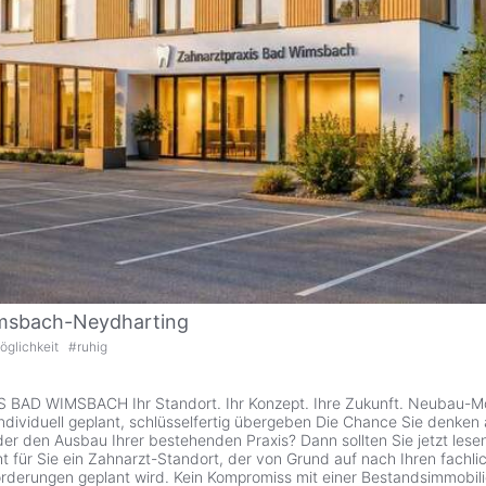
msbach-Neydharting
öglichkeit
#
ruhig
AD WIMSBACH Ihr Standort. Ihr Konzept. Ihre Zukunft. Neubau-Mög
individuell geplant, schlüsselfertig übergeben Die Chance Sie denken 
er den Ausbau Ihrer bestehenden Praxis? Dann sollten Sie jetzt lesen
 für Sie ein Zahnarzt-Standort, der von Grund auf nach Ihren fachl
orderungen geplant wird. Kein Kompromiss mit einer Bestandsimmobilie