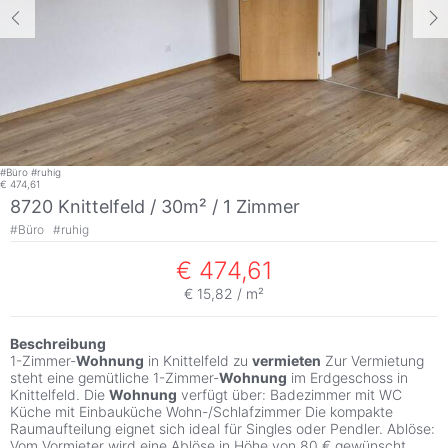
#
Büro
#
ruhig
€ 474,61
8720 Knittelfeld / 30m² /
1 Zimmer
#
Büro
#
ruhig
€ 474,61
€ 15,82 / m²
Beschreibung
1-Zimmer-
Wohnung
in Knittelfeld zu
vermieten
Zur Vermietung
steht eine gemütliche 1-Zimmer-
Wohnung
im Erdgeschoss in
Knittelfeld. Die
Wohnung
verfügt über: Badezimmer mit WC
Küche mit Einbauküche Wohn-/Schlafzimmer Die kompakte
Raumaufteilung eignet sich ideal für Singles oder Pendler. Ablöse:
Vom Vormieter wird eine Ablöse in Höhe von 80 € gewünscht.