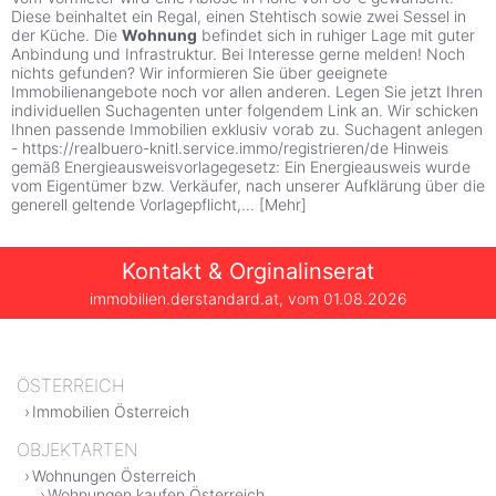
Diese beinhaltet ein Regal, einen Stehtisch sowie zwei Sessel in
der Küche. Die
Wohnung
befindet sich in ruhiger Lage mit guter
Anbindung und Infrastruktur. Bei Interesse gerne melden! Noch
nichts gefunden? Wir informieren Sie über geeignete
Immobilienangebote noch vor allen anderen. Legen Sie jetzt Ihren
individuellen Suchagenten unter folgendem Link an. Wir schicken
Ihnen passende Immobilien exklusiv vorab zu. Suchagent anlegen
- https://realbuero-knitl.service.immo/registrieren/de Hinweis
gemäß Energieausweisvorlagegesetz: Ein Energieausweis wurde
vom Eigentümer bzw. Verkäufer, nach unserer Aufklärung über die
generell geltende Vorlagepflicht,
...
[
Mehr
]
Kontakt & Orginalinserat
immobilien.derstandard.at, vom
01.08.2026
ÖSTERREICH
Immobilien Österreich
OBJEKTARTEN
Wohnungen Österreich
Wohnungen kaufen Österreich